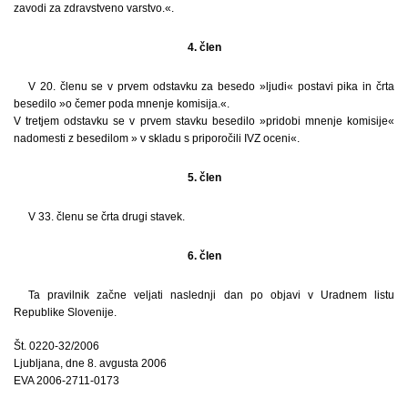
zavodi za zdravstveno varstvo.«.
4. člen
V 20. členu se v prvem odstavku za besedo »ljudi« postavi pika in črta
besedilo »o čemer poda mnenje komisija.«.
V tretjem odstavku se v prvem stavku besedilo »pridobi mnenje komisije«
nadomesti z besedilom » v skladu s priporočili IVZ oceni«.
5. člen
V 33. členu se črta drugi stavek.
6. člen
Ta pravilnik začne veljati naslednji dan po objavi v Uradnem listu
Republike Slovenije.
Št. 0220-32/2006
Ljubljana, dne 8. avgusta 2006
EVA 2006-2711-0173