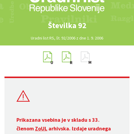
Številka 92
Uradni list RS, št. 92/2006 z dne 1. 9. 2006
Prikazana vsebina je v skladu s 33.
členom
ZoUL
arhivska. Izdaje uradnega