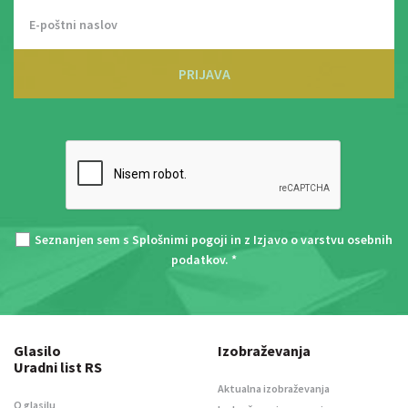
PRIJAVA
Seznanjen sem s
Splošnimi pogoji
in z
Izjavo o varstvu osebnih
podatkov
. *
Glasilo
Izobraževanja
Uradni list RS
Aktualna izobraževanja
O glasilu