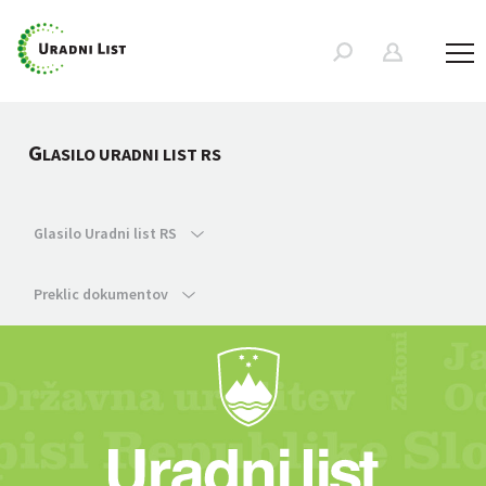
G
LASILO URADNI LIST RS
Glasilo Uradni list RS
Preklic dokumentov