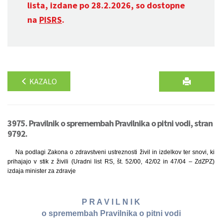
lista, izdane po 28.2.2026, so dostopne
na
PISRS
.
KAZALO
3975. Pravilnik o spremembah Pravilnika o pitni vodi, stran
9792.
Na podlagi Zakona o zdravstveni ustreznosti živil in izdelkov ter snovi, ki
prihajajo v stik z živili (Uradni list RS, št. 52/00, 42/02 in 47/04 – ZdZPZ)
izdaja minister za zdravje
P R A V I L N I K
o spremembah Pravilnika o pitni vodi