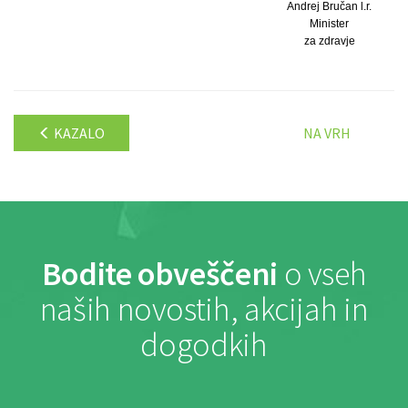
Andrej Bručan l.r.
Minister
za zdravje
KAZALO
NA VRH
Bodite obveščeni
o vseh
naših novostih, akcijah in
dogodkih