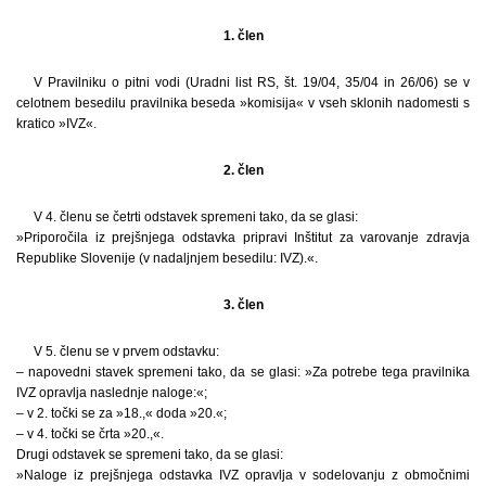
1. člen
V Pravilniku o pitni vodi (Uradni list RS, št. 19/04, 35/04 in 26/06) se v
celotnem besedilu pravilnika beseda »komisija« v vseh sklonih nadomesti s
kratico »IVZ«.
2. člen
V 4. členu se četrti odstavek spremeni tako, da se glasi:
»Priporočila iz prejšnjega odstavka pripravi Inštitut za varovanje zdravja
Republike Slovenije (v nadaljnjem besedilu: IVZ).«.
3. člen
V 5. členu se v prvem odstavku:
– napovedni stavek spremeni tako, da se glasi: »Za potrebe tega pravilnika
IVZ opravlja naslednje naloge:«;
– v 2. točki se za »18.,« doda »20.«;
– v 4. točki se črta »20.,«.
Drugi odstavek se spremeni tako, da se glasi:
»Naloge iz prejšnjega odstavka IVZ opravlja v sodelovanju z območnimi