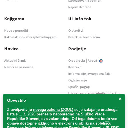
Izobraževanja po meri
Najem dvorane
Knjigarna
UL info tok
Novo v ponudbi
O storitvi
Kako nakupovati v spletni knjigarni
Preizkusi brezplačno
Novice
Podjetje
|
Aktualni članki
O podjetju
About
Naroči se na novice
Kontakt
Informacije javnega značaja
Oglaševanje
Splošni pogoji
Izjava o varstvu osebnih podatkov
×
E-dražbe
Obvestilo
Z uveljavitvijo
novega zakona (ZOUL)
se je
izdajanje uradnega
lista s 1. 3. 2026 preneslo
neposredno
na Službo Vlade
Republike Slovenije za zakonodajo
. Od tega datuma bodo vse
objave dostopne izključno v elektronski obliki na spletišču
Pravnega informacijskega sistema Republike Slovenije (PISRS),