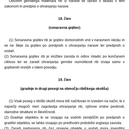
Odvzem genskega materiala rib iz narave se opravi v skladu s tem
zakonom in predpisi o ohranjanju narave.
18. člen
(sonaravna gojitev)
(1) Sonaravna gojitev rib je gojitev domorodnih vrst v naravnem okolju in
se ne šteje za gojitev po predpisih o ohranjanju narave ter predpisih o
vodah.
(2) Sonaravna gojitev rib je vložitev zaroda in odlov mladic po končanem
ciklusu ter se zaradi ohranjanja genske raznolikosti rib izvaja samo v
gojitvenih revirjih v istem povodju.
19. člen
(gradnje in drugi posegi na območju ribiškega okoliša)
(1) Vsak poseg v ribiški okoliš mora biti načrtovan in izveden na način, ki v
največji mogoči meri zagotavlja ohranjanje rib, njihove vrstne pestrosti,
starostne strukture in številčnosti.
(2) Gradnje objektov, ki se izvajajo na vodnih zemljiščih po predpisih o
graditvi objektov, se lahko izvajajo po predhodni pridobitvi soglasja zavoda.
(3) Zaradi prehajanja rib čez grajene objekte v vodah mora investitor