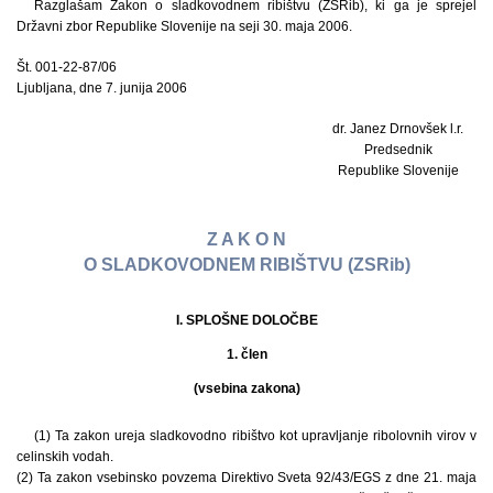
Razglašam Zakon o sladkovodnem ribištvu (ZSRib), ki ga je sprejel
Državni zbor Republike Slovenije na seji 30. maja 2006.
Št. 001-22-87/06
Ljubljana, dne 7. junija 2006
dr. Janez Drnovšek l.r.
Predsednik
Republike Slovenije
Z A K O N
O SLADKOVODNEM RIBIŠTVU (ZSRib)
I. SPLOŠNE DOLOČBE
1. člen
(vsebina zakona)
(1) Ta zakon ureja sladkovodno ribištvo kot upravljanje ribolovnih virov v
celinskih vodah.
(2) Ta zakon vsebinsko povzema Direktivo Sveta 92/43/EGS z dne 21. maja