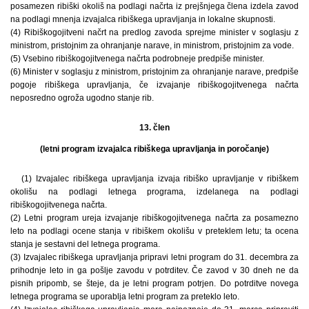
posamezen ribiški okoliš na podlagi načrta iz prejšnjega člena izdela zavod
na podlagi mnenja izvajalca ribiškega upravljanja in lokalne skupnosti.
(4) Ribiškogojitveni načrt na predlog zavoda sprejme minister v soglasju z
ministrom, pristojnim za ohranjanje narave, in ministrom, pristojnim za vode.
(5) Vsebino ribiškogojitvenega načrta podrobneje predpiše minister.
(6) Minister v soglasju z ministrom, pristojnim za ohranjanje narave, predpiše
pogoje ribiškega upravljanja, če izvajanje ribiškogojitvenega načrta
neposredno ogroža ugodno stanje rib.
13. člen
(letni program izvajalca ribiškega upravljanja in poročanje)
(1) Izvajalec ribiškega upravljanja izvaja ribiško upravljanje v ribiškem
okolišu na podlagi letnega programa, izdelanega na podlagi
ribiškogojitvenega načrta.
(2) Letni program ureja izvajanje ribiškogojitvenega načrta za posamezno
leto na podlagi ocene stanja v ribiškem okolišu v preteklem letu; ta ocena
stanja je sestavni del letnega programa.
(3) Izvajalec ribiškega upravljanja pripravi letni program do 31. decembra za
prihodnje leto in ga pošlje zavodu v potrditev. Če zavod v 30 dneh ne da
pisnih pripomb, se šteje, da je letni program potrjen. Do potrditve novega
letnega programa se uporablja letni program za preteklo leto.