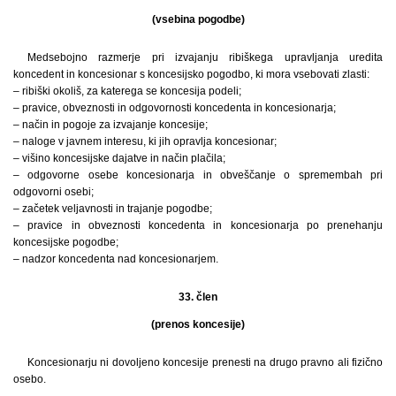
(vsebina pogodbe)
Medsebojno razmerje pri izvajanju ribiškega upravljanja uredita
koncedent in koncesionar s koncesijsko pogodbo, ki mora vsebovati zlasti:
– ribiški okoliš, za katerega se koncesija podeli;
– pravice, obveznosti in odgovornosti koncedenta in koncesionarja;
– način in pogoje za izvajanje koncesije;
– naloge v javnem interesu, ki jih opravlja koncesionar;
– višino koncesijske dajatve in način plačila;
– odgovorne osebe koncesionarja in obveščanje o spremembah pri
odgovorni osebi;
– začetek veljavnosti in trajanje pogodbe;
– pravice in obveznosti koncedenta in koncesionarja po prenehanju
koncesijske pogodbe;
– nadzor koncedenta nad koncesionarjem.
33. člen
(prenos koncesije)
Koncesionarju ni dovoljeno koncesije prenesti na drugo pravno ali fizično
osebo.