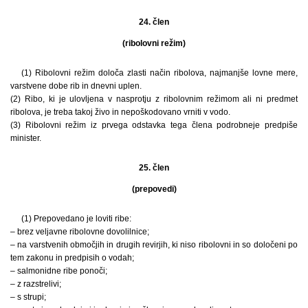
24. člen
(ribolovni režim)
(1) Ribolovni režim določa zlasti način ribolova, najmanjše lovne mere,
varstvene dobe rib in dnevni uplen.
(2) Ribo, ki je ulovljena v nasprotju z ribolovnim režimom ali ni predmet
ribolova, je treba takoj živo in nepoškodovano vrniti v vodo.
(3) Ribolovni režim iz prvega odstavka tega člena podrobneje predpiše
minister.
25. člen
(prepovedi)
(1) Prepovedano je loviti ribe:
– brez veljavne ribolovne dovolilnice;
– na varstvenih območjih in drugih revirjih, ki niso ribolovni in so določeni po
tem zakonu in predpisih o vodah;
– salmonidne ribe ponoči;
– z razstrelivi;
– s strupi;