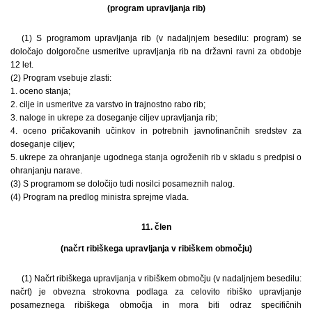
(program upravljanja rib)
(1) S programom upravljanja rib (v nadaljnjem besedilu: program) se
določajo dolgoročne usmeritve upravljanja rib na državni ravni za obdobje
12 let.
(2) Program vsebuje zlasti:
1. oceno stanja;
2. cilje in usmeritve za varstvo in trajnostno rabo rib;
3. naloge in ukrepe za doseganje ciljev upravljanja rib;
4. oceno pričakovanih učinkov in potrebnih javnofinančnih sredstev za
doseganje ciljev;
5. ukrepe za ohranjanje ugodnega stanja ogroženih rib v skladu s predpisi o
ohranjanju narave.
(3) S programom se določijo tudi nosilci posameznih nalog.
(4) Program na predlog ministra sprejme vlada.
11. člen
(načrt ribiškega upravljanja v ribiškem območju)
(1) Načrt ribiškega upravljanja v ribiškem območju (v nadaljnjem besedilu:
načrt) je obvezna strokovna podlaga za celovito ribiško upravljanje
posameznega ribiškega območja in mora biti odraz specifičnih