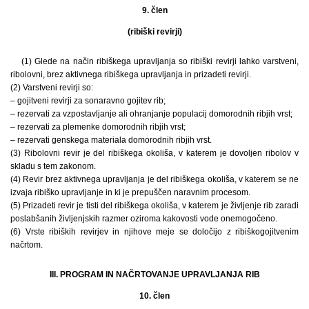
9. člen
(ribiški revirji)
(1) Glede na način ribiškega upravljanja so ribiški revirji lahko varstveni,
ribolovni, brez aktivnega ribiškega upravljanja in prizadeti revirji.
(2) Varstveni revirji so:
– gojitveni revirji za sonaravno gojitev rib;
– rezervati za vzpostavljanje ali ohranjanje populacij domorodnih ribjih vrst;
– rezervati za plemenke domorodnih ribjih vrst;
– rezervati genskega materiala domorodnih ribjih vrst.
(3) Ribolovni revir je del ribiškega okoliša, v katerem je dovoljen ribolov v
skladu s tem zakonom.
(4) Revir brez aktivnega upravljanja je del ribiškega okoliša, v katerem se ne
izvaja ribiško upravljanje in ki je prepuščen naravnim procesom.
(5) Prizadeti revir je tisti del ribiškega okoliša, v katerem je življenje rib zaradi
poslabšanih življenjskih razmer oziroma kakovosti vode onemogočeno.
(6) Vrste ribiških revirjev in njihove meje se določijo z ribiškogojitvenim
načrtom.
III. PROGRAM IN NAČRTOVANJE UPRAVLJANJA RIB
10. člen