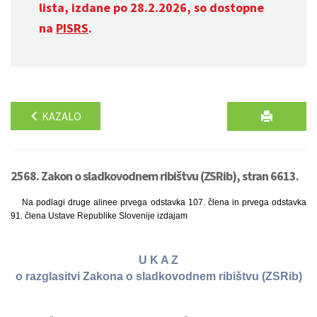
lista, izdane po 28.2.2026, so dostopne
na
PISRS
.
KAZALO
2568. Zakon o sladkovodnem ribištvu (ZSRib), stran 6613.
Na podlagi druge alinee prvega odstavka 107. člena in prvega odstavka
91. člena Ustave Republike Slovenije izdajam
U K A Z
o razglasitvi Zakona o sladkovodnem ribištvu (ZSRib)