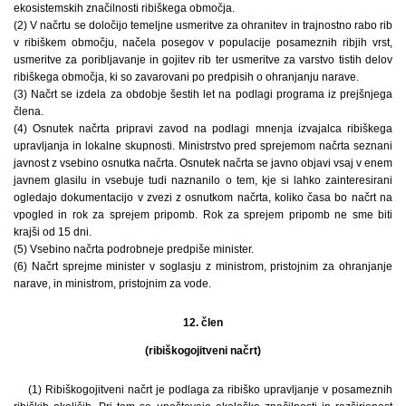
ekosistemskih značilnosti ribiškega območja.
(2) V načrtu se določijo temeljne usmeritve za ohranitev in trajnostno rabo rib
v ribiškem območju, načela posegov v populacije posameznih ribjih vrst,
usmeritve za poribljavanje in gojitev rib ter usmeritve za varstvo tistih delov
ribiškega območja, ki so zavarovani po predpisih o ohranjanju narave.
(3) Načrt se izdela za obdobje šestih let na podlagi programa iz prejšnjega
člena.
(4) Osnutek načrta pripravi zavod na podlagi mnenja izvajalca ribiškega
upravljanja in lokalne skupnosti. Ministrstvo pred sprejemom načrta seznani
javnost z vsebino osnutka načrta. Osnutek načrta se javno objavi vsaj v enem
javnem glasilu in vsebuje tudi naznanilo o tem, kje si lahko zainteresirani
ogledajo dokumentacijo v zvezi z osnutkom načrta, koliko časa bo načrt na
vpogled in rok za sprejem pripomb. Rok za sprejem pripomb ne sme biti
krajši od 15 dni.
(5) Vsebino načrta podrobneje predpiše minister.
(6) Načrt sprejme minister v soglasju z ministrom, pristojnim za ohranjanje
narave, in ministrom, pristojnim za vode.
12. člen
(ribiškogojitveni načrt)
(1) Ribiškogojitveni načrt je podlaga za ribiško upravljanje v posameznih