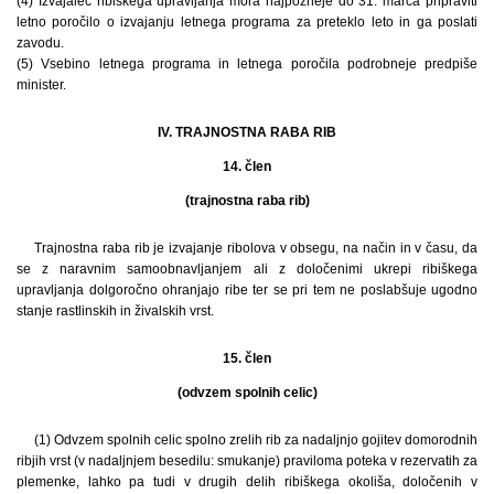
(4) Izvajalec ribiškega upravljanja mora najpozneje do 31. marca pripraviti
letno poročilo o izvajanju letnega programa za preteklo leto in ga poslati
zavodu.
(5) Vsebino letnega programa in letnega poročila podrobneje predpiše
minister.
IV. TRAJNOSTNA RABA RIB
14. člen
(trajnostna raba rib)
Trajnostna raba rib je izvajanje ribolova v obsegu, na način in v času, da
se z naravnim samoobnavljanjem ali z določenimi ukrepi ribiškega
upravljanja dolgoročno ohranjajo ribe ter se pri tem ne poslabšuje ugodno
stanje rastlinskih in živalskih vrst.
15. člen
(odvzem spolnih celic)
(1) Odvzem spolnih celic spolno zrelih rib za nadaljnjo gojitev domorodnih
ribjih vrst (v nadaljnjem besedilu: smukanje) praviloma poteka v rezervatih za
plemenke, lahko pa tudi v drugih delih ribiškega okoliša, določenih v