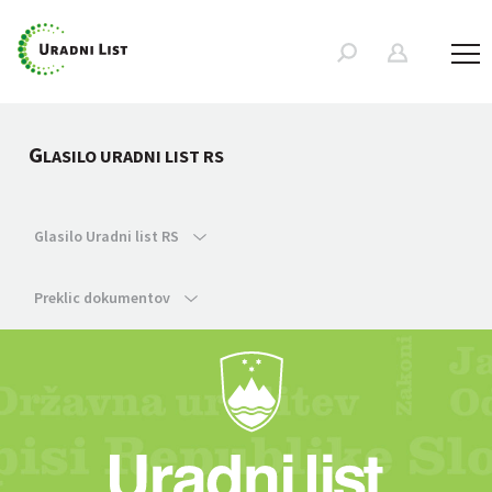
G
LASILO URADNI LIST RS
Glasilo Uradni list RS
Preklic dokumentov