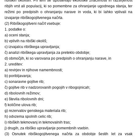
ribiških okoliših. Pri tem se upoštevajo ekološke značilnosti in razširjenost
ribjih vrst ali populacij, ki so pomembne za ohranjanje ugodnega stanja, ter
režimi po predpisih o ohranjanju narave in voda, ki bi lahko vplivali na
izvajanje ribiškogojitvenega načrta.
(2) Ribiškogojitveni načrt vsebuje:
1. podatke o:
a) oceni stanja;
b) vplivih na ribiški okoliš;
c) izvajalcu ribiškega upravljanja;
č) analizi ribiškega upravljanja za preteklo obdobje;
d) območjih, ki so varovana po predpisih o ohranjanju narave, in
2. ureditev:
a) revirjev in njihove namembnosti;
b) poribljavanja;
c) sonaravne gojitve rib;
č) gojitve rib v nadzorovanih pogojih v ribogojnicah;
d) ribolovnih režimov;
e) števila ribolovnih dni;
f) količine ulova rib;
g) rezervatov genskega materiala rib;
h) odvzema spolnih celic rib;
i) ribiških tekmovanj in tekmovalnih tras;
j) drugih, za ribiško upravljanje pomembnih vsebin.
(3) Osnutek ribiškogojitvenega načrta za obdobje šestih let za vsak