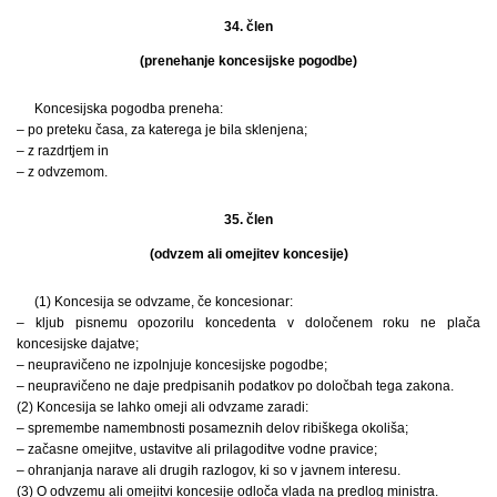
34. člen
(prenehanje koncesijske pogodbe)
Koncesijska pogodba preneha:
– po preteku časa, za katerega je bila sklenjena;
– z razdrtjem in
– z odvzemom.
35. člen
(odvzem ali omejitev koncesije)
(1) Koncesija se odvzame, če koncesionar:
– kljub pisnemu opozorilu koncedenta v določenem roku ne plača
koncesijske dajatve;
– neupravičeno ne izpolnjuje koncesijske pogodbe;
– neupravičeno ne daje predpisanih podatkov po določbah tega zakona.
(2) Koncesija se lahko omeji ali odvzame zaradi:
– spremembe namembnosti posameznih delov ribiškega okoliša;
– začasne omejitve, ustavitve ali prilagoditve vodne pravice;
– ohranjanja narave ali drugih razlogov, ki so v javnem interesu.
(3) O odvzemu ali omejitvi koncesije odloča vlada na predlog ministra.