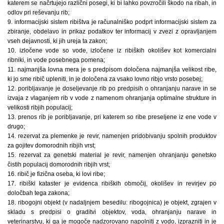
katerem se načrtujejo različni posegi, ki bi lahko povzročili škodo na ribah, in
odlov pri reševanju rib;
9. informacijski sistem ribištva je računalniško podprt informacijski sistem za
zbiranje, obdelavo in prikaz podatkov ter informacij v zvezi z opravljanjem
vseh dejavnosti, ki jih ureja ta zakon;
10. izločene vode so vode, izločene iz ribiških okolišev kot komercialni
ribniki, in vode posebnega pomena;
11. najmanjša lovna mera je s predpisom določena najmanjša velikost ribe,
ki jo sme ribič upleniti, in je določena za vsako lovno ribjo vrsto posebej;
12. poribljavanje je doseljevanje rib po predpisih o ohranjanju narave in se
izvaja z vlaganjem rib v vode z namenom ohranjanja optimalne strukture in
velikosti ribjih populacij;
13. prenos rib je poribljavanje, pri katerem so ribe preseljene iz ene vode v
drugo;
14. rezervat za plemenke je revir, namenjen pridobivanju spolnih produktov
za gojitev domorodnih ribjih vrst;
15. rezervat za genetski material je revir, namenjen ohranjanju genetsko
čistih populacij domorodnih ribjih vrst;
16. ribič je fizična oseba, ki lovi ribe;
17. ribiški kataster je evidenca ribiških območij, okolišev in revirjev po
določbah tega zakona;
18. ribogojni objekt (v nadaljnjem besedilu: ribogojnica) je objekt, zgrajen v
skladu s predpisi o graditvi objektov, voda, ohranjanju narave in
veterinarstvu, ki ga je mogoče nadzorovano napolniti z vodo, izprazniti in je