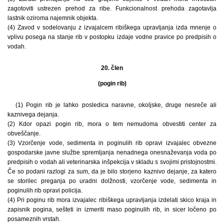
zagotoviti ustrezen prehod za ribe. Funkcionalnost prehoda zagotavlja
lastnik oziroma najemnik objekta.
(4) Zavod v sodelovanju z izvajalcem ribiškega upravljanja izda mnenje o
vplivu posega na stanje rib v postopku izdaje vodne pravice po predpisih o
vodah.
20. člen
(pogin rib)
(1) Pogin rib je lahko posledica naravne, okoljske, druge nesreče ali
kaznivega dejanja.
(2) Kdor opazi pogin rib, mora o tem nemudoma obvestiti center za
obveščanje.
(3) Vzorčenje vode, sedimenta in poginulih rib opravi izvajalec obvezne
gospodarske javne službe spremljanja nenadnega onesnaževanja voda po
predpisih o vodah ali veterinarska inšpekcija v skladu s svojimi pristojnostmi.
Če so podani razlogi za sum, da je bilo storjeno kaznivo dejanje, za katero
se storilec preganja po uradni dolžnosti, vzorčenje vode, sedimenta in
poginulih rib opravi policija.
(4) Pri poginu rib mora izvajalec ribiškega upravljanja izdelati skico kraja in
zapisnik pogina, sešteti in izmeriti maso poginulih rib, in sicer ločeno po
posameznih vrstah.