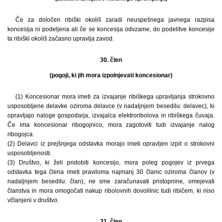
Če za določen ribiški okoliš zaradi neuspešnega javnega razpisa
koncesija ni podeljena ali če se koncesija odvzame, do podelitve koncesije
ta ribiški okoliš začasno upravlja zavod.
30. člen
(pogoji, ki jih mora izpolnjevati koncesionar)
(1) Koncesionar mora imeti za izvajanje ribiškega upravljanja strokovno
usposobljene delavke oziroma delavce (v nadaljnjem besedilu: delavec), ki
opravljajo naloge gospodarja, izvajalca elektroribolova in ribiškega čuvaja.
Če ima koncesionar ribogojnico, mora zagotoviti tudi izvajanje nalog
ribogojca.
(2) Delavci iz prejšnjega odstavka morajo imeti opravljen izpit o strokovni
usposobljenosti.
(3) Društvo, ki želi pridobiti koncesijo, mora poleg pogojev iz prvega
odstavka tega člena imeti praviloma najmanj 30 članic oziroma članov (v
nadaljnjem besedilu: član), ne sme zaračunavati pristopnine, omejevati
članstva in mora omogočati nakup ribolovnih dovolilnic tudi ribičem, ki niso
včlanjeni v društvo.
31. člen