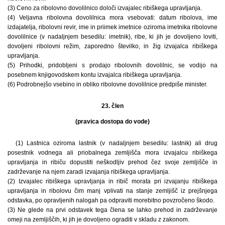
(3) Ceno za ribolovno dovolilnico določi izvajalec ribiškega upravljanja.
(4) Veljavna ribolovna dovolilnica mora vsebovati: datum ribolova, ime
izdajatelja, ribolovni revir, ime in priimek imetnice oziroma imetnika ribolovne
dovolilnice (v nadaljnjem besedilu: imetnik), ribe, ki jih je dovoljeno loviti,
dovoljeni ribolovni režim, zaporedno številko, in žig izvajalca ribiškega
upravljanja.
(5) Prihodki, pridobljeni s prodajo ribolovnih dovolilnic, se vodijo na
posebnem knjigovodskem kontu izvajalca ribiškega upravljanja.
(6) Podrobnejšo vsebino in obliko ribolovne dovolilnice predpiše minister.
23. člen
(pravica dostopa do vode)
(1) Lastnica oziroma lastnik (v nadaljnjem besedilu: lastnik) ali drug
posestnik vodnega ali priobalnega zemljišča mora izvajalcu ribiškega
upravljanja in ribiču dopustiti neškodljiv prehod čez svoje zemljišče in
zadrževanje na njem zaradi izvajanja ribiškega upravljanja.
(2) Izvajalec ribiškega upravljanja in ribič morata pri izvajanju ribiškega
upravljanja in ribolovu čim manj vplivati na stanje zemljišč iz prejšnjega
odstavka, po opravljenih nalogah pa odpraviti morebitno povzročeno škodo.
(3) Ne glede na prvi odstavek tega člena se lahko prehod in zadrževanje
omeji na zemljiščih, ki jih je dovoljeno ograditi v skladu z zakonom.