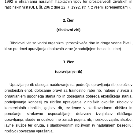
1992 o ohranjanju naravnih habitatnih tipov ter prostoživečih živalskih in
rastlinskih vrst (UL L št. 206 z dne 22. 7. 1992, str. 7, z vsemi spremembami).
2. člen
(ribolovni viri)
Ribolovni viri so vodni organizmi: prostoživeče ribe in druge vodne živali,
ki so predmet upravljanja ribolovnih virov (v nadaljnjem besedilu: ribe).
3. člen
(upravljanje rib)
Upravljanje rib obsega: načrtovanje na področju upravljanja rib, določitev
prostorskih enot, določanje pravil za trajnostno rabo rib, naloge v zvezi z
ohranjanjem ugodnega stanja rib in doseganja dobrega ekološkega stanja,
podeljevanje koncesij za ribiško upravljanje v ribiških okoliših, ribolov v
komercialnih ribnikih, gojitev rib, evidence v sladkovodnem ribištvu in
poročanje, strokovno usposabljanje delavcev izvajalcev ribiškega
upravljanja, škode in odškodnine zaradi pogina rib, ribiškočuvajsko službo,
javne službe ter druga, s sladkovodnim ribištvom (v nadaljnjem besedilu:
ribištvo) povezana vprašanja.