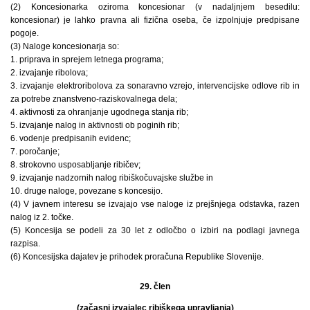
(2) Koncesionarka oziroma koncesionar (v nadaljnjem besedilu:
koncesionar) je lahko pravna ali fizična oseba, če izpolnjuje predpisane
pogoje.
(3) Naloge koncesionarja so:
1. priprava in sprejem letnega programa;
2. izvajanje ribolova;
3. izvajanje elektroribolova za sonaravno vzrejo, intervencijske odlove rib in
za potrebe znanstveno-raziskovalnega dela;
4. aktivnosti za ohranjanje ugodnega stanja rib;
5. izvajanje nalog in aktivnosti ob poginih rib;
6. vodenje predpisanih evidenc;
7. poročanje;
8. strokovno usposabljanje ribičev;
9. izvajanje nadzornih nalog ribiškočuvajske službe in
10. druge naloge, povezane s koncesijo.
(4) V javnem interesu se izvajajo vse naloge iz prejšnjega odstavka, razen
nalog iz 2. točke.
(5) Koncesija se podeli za 30 let z odločbo o izbiri na podlagi javnega
razpisa.
(6) Koncesijska dajatev je prihodek proračuna Republike Slovenije.
29. člen
(začasni izvajalec ribiškega upravljanja)