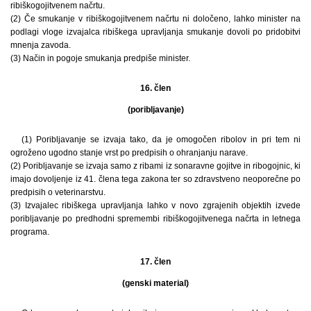
ribiškogojitvenem načrtu.
(2) Če smukanje v ribiškogojitvenem načrtu ni določeno, lahko minister na
podlagi vloge izvajalca ribiškega upravljanja smukanje dovoli po pridobitvi
mnenja zavoda.
(3) Način in pogoje smukanja predpiše minister.
16. člen
(poribljavanje)
(1) Poribljavanje se izvaja tako, da je omogočen ribolov in pri tem ni
ogroženo ugodno stanje vrst po predpisih o ohranjanju narave.
(2) Poribljavanje se izvaja samo z ribami iz sonaravne gojitve in ribogojnic, ki
imajo dovoljenje iz 41. člena tega zakona ter so zdravstveno neoporečne po
predpisih o veterinarstvu.
(3) Izvajalec ribiškega upravljanja lahko v novo zgrajenih objektih izvede
poribljavanje po predhodni spremembi ribiškogojitvenega načrta in letnega
programa.
17. člen
(genski material)