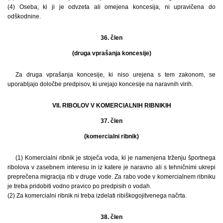
(4) Oseba, ki ji je odvzeta ali omejena koncesija, ni upravičena do
odškodnine.
36. člen
(druga vprašanja koncesije)
Za druga vprašanja koncesije, ki niso urejena s tem zakonom, se
uporabljajo določbe predpisov, ki urejajo koncesije na naravnih virih.
VII. RIBOLOV V KOMERCIALNIH RIBNIKIH
37. člen
(komercialni ribnik)
(1) Komercialni ribnik je stoječa voda, ki je namenjena trženju športnega
ribolova v zasebnem interesu in iz katere je naravno ali s tehničnimi ukrepi
preprečena migracija rib v druge vode. Za rabo vode v komercialnem ribniku
je treba pridobiti vodno pravico po predpisih o vodah.
(2) Za komercialni ribnik ni treba izdelati ribiškogojitvenega načrta.
38. člen