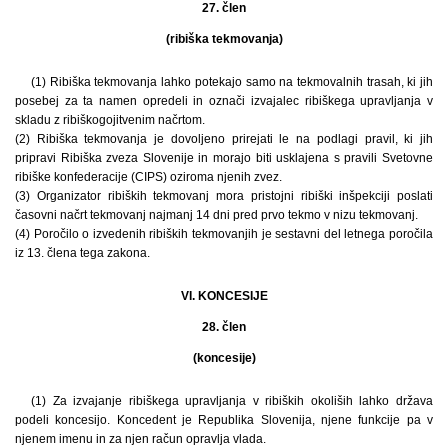
27. člen
(ribiška tekmovanja)
(1) Ribiška tekmovanja lahko potekajo samo na tekmovalnih trasah, ki jih
posebej za ta namen opredeli in označi izvajalec ribiškega upravljanja v
skladu z ribiškogojitvenim načrtom.
(2) Ribiška tekmovanja je dovoljeno prirejati le na podlagi pravil, ki jih
pripravi Ribiška zveza Slovenije in morajo biti usklajena s pravili Svetovne
ribiške konfederacije (CIPS) oziroma njenih zvez.
(3) Organizator ribiških tekmovanj mora pristojni ribiški inšpekciji poslati
časovni načrt tekmovanj najmanj 14 dni pred prvo tekmo v nizu tekmovanj.
(4) Poročilo o izvedenih ribiških tekmovanjih je sestavni del letnega poročila
iz 13. člena tega zakona.
VI. KONCESIJE
28. člen
(koncesije)
(1) Za izvajanje ribiškega upravljanja v ribiških okoliših lahko država
podeli koncesijo. Koncedent je Republika Slovenija, njene funkcije pa v
njenem imenu in za njen račun opravlja vlada.