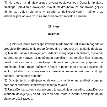
(4) Ne glede na trinajsto alineo prvega odstavka tega člena je izvajalcu
ribiškega upravljanja dovoljeno izvajati elektroribolov za sonaravno gojitev
rib in za odlov plemenk v skladu z ribiškogojitvenim načrtom, za
intervencijske odlove rib in za znanstveno-raziskovalne namene.
26. člen
(izjeme)
(1) Minister lahko zaradi spoštovanja mednarodnih ratificiranih pogodb ali
predpisov Evropske unije predpiše dodatne prepovedi pri izvajanju ribolova.
(2) Minister lahko z dovoljenjem, izdanim v soglasju z ministrom, pristojnim
za ohranjanje narave, na določenem območju in za določen čas izjemoma
dovoli določen način opravljanja ribolova ne glede na prepovedi iz
prejšnjega člena, razen načinov iz četrte in pete alinee prvega odstavka, če
je to potrebno za znanstveno-raziskovalne namene oziroma v drugih
posebej utemeljenih primerih.
(3) Dovoljenje iz prejšnjega odstavka izda minister na podlagi vloge po
predhodni pridobitvi strokovnega mnenja zavoda.
(4) Upravičenka oziroma upravičenec (v nadaljnjem besedilu: upravičenec),
ki pridobi dovoljenje v skladu s tem členom, mora o izvedbi dovoljenih dejanj
pisno poročati zavodu.