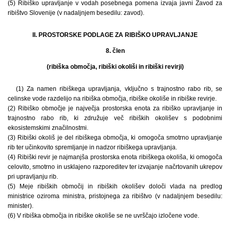
(5) Ribiško upravljanje v vodah posebnega pomena izvaja javni Zavod za
ribištvo Slovenije (v nadaljnjem besedilu: zavod).
II. PROSTORSKE PODLAGE ZA RIBIŠKO UPRAVLJANJE
8. člen
(ribiška območja, ribiški okoliši in ribiški revirji)
(1) Za namen ribiškega upravljanja, vključno s trajnostno rabo rib, se
celinske vode razdelijo na ribiška območja, ribiške okoliše in ribiške revirje.
(2) Ribiško območje je največja prostorska enota za ribiško upravljanje in
trajnostno rabo rib, ki združuje več ribiških okolišev s podobnimi
ekosistemskimi značilnostmi.
(3) Ribiški okoliš je del ribiškega območja, ki omogoča smotrno upravljanje
rib ter učinkovito spremljanje in nadzor ribiškega upravljanja.
(4) Ribiški revir je najmanjša prostorska enota ribiškega okoliša, ki omogoča
celovito, smotrno in usklajeno razporeditev ter izvajanje načrtovanih ukrepov
pri upravljanju rib.
(5) Meje ribiških območij in ribiških okolišev določi vlada na predlog
ministrice oziroma ministra, pristojnega za ribištvo (v nadaljnjem besedilu:
minister).
(6) V ribiška območja in ribiške okoliše se ne uvrščajo izločene vode.