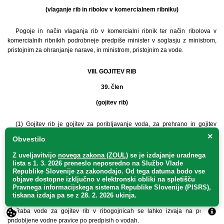
(vlaganje rib in ribolov v komercialnem ribniku)
Pogoje in način vlaganja rib v komercialni ribnik ter način ribolova v
komercialnih ribnikih podrobneje predpiše minister v soglasju z ministrom,
pristojnim za ohranjanje narave, in ministrom, pristojnim za vode.
VIII. GOJITEV RIB
39. člen
(gojitev rib)
(1) Gojitev rib je gojitev za poribljavanje voda, za prehrano in gojitev
okrasnih rib.
×
Obvestilo
(2) Ribe, razen rib iz sonaravne gojitve, se lahko gojijo le v ribogojnici, ki je s
tehničnimi sredstvi ločena od naravnega okolja.
Z uveljavitvijo
novega zakona (ZOUL)
se je
izdajanje uradnega
lista s 1. 3. 2026 preneslo
neposredno
na Službo Vlade
Republike Slovenije za zakonodajo
. Od tega datuma bodo vse
40. člen
objave dostopne izključno v elektronski obliki na spletišču
Pravnega informacijskega sistema Republike Slovenije (PISRS),
(vodna pravica)
tiskana izdaja pa se z 28. 2. 2026 ukinja.
Raba vode za gojitev rib v ribogojnicah se lahko izvaja na podlagi
pridobljene vodne pravice po predpisih o vodah.