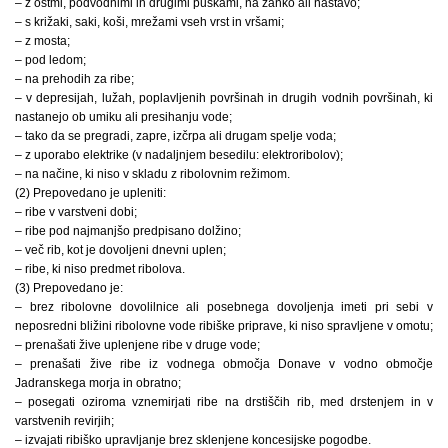
– z ostmi, podvodnimi in drugimi puškami, na zanko ali nastavo;
– s križaki, saki, koši, mrežami vseh vrst in vršami;
– z mosta;
– pod ledom;
– na prehodih za ribe;
– v depresijah, lužah, poplavljenih površinah in drugih vodnih površinah, ki
nastanejo ob umiku ali presihanju vode;
– tako da se pregradi, zapre, izčrpa ali drugam spelje voda;
– z uporabo elektrike (v nadaljnjem besedilu: elektroribolov);
– na načine, ki niso v skladu z ribolovnim režimom.
(2) Prepovedano je upleniti:
– ribe v varstveni dobi;
– ribe pod najmanjšo predpisano dolžino;
– več rib, kot je dovoljeni dnevni uplen;
– ribe, ki niso predmet ribolova.
(3) Prepovedano je:
– brez ribolovne dovolilnice ali posebnega dovoljenja imeti pri sebi v
neposredni bližini ribolovne vode ribiške priprave, ki niso spravljene v omotu;
– prenašati žive uplenjene ribe v druge vode;
– prenašati žive ribe iz vodnega območja Donave v vodno območje
Jadranskega morja in obratno;
– posegati oziroma vznemirjati ribe na drstiščih rib, med drstenjem in v
varstvenih revirjih;
– izvajati ribiško upravljanje brez sklenjene koncesijske pogodbe.