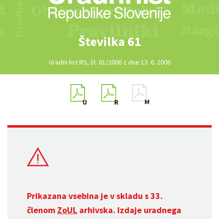
Številka 61
Uradni list RS, št. 61/2006 z dne 13. 6. 2006
Prikazana vsebina je v skladu s 33.
členom
ZoUL
arhivska. Izdaje uradnega