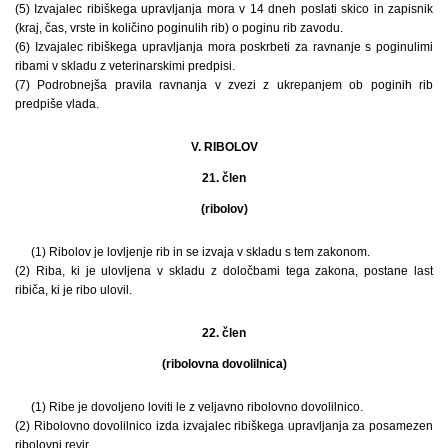
(5) Izvajalec ribiškega upravljanja mora v 14 dneh poslati skico in zapisnik
(kraj, čas, vrste in količino poginulih rib) o poginu rib zavodu.
(6) Izvajalec ribiškega upravljanja mora poskrbeti za ravnanje s poginulimi
ribami v skladu z veterinarskimi predpisi.
(7) Podrobnejša pravila ravnanja v zvezi z ukrepanjem ob poginih rib
predpiše vlada.
V. RIBOLOV
21. člen
(ribolov)
(1) Ribolov je lovljenje rib in se izvaja v skladu s tem zakonom.
(2) Riba, ki je ulovljena v skladu z določbami tega zakona, postane last
ribiča, ki je ribo ulovil.
22. člen
(ribolovna dovolilnica)
(1) Ribe je dovoljeno loviti le z veljavno ribolovno dovolilnico.
(2) Ribolovno dovolilnico izda izvajalec ribiškega upravljanja za posamezen
ribolovni revir.