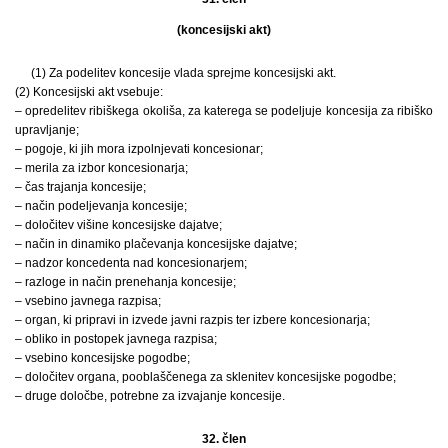
(koncesijski akt)
(1) Za podelitev koncesije vlada sprejme koncesijski akt.
(2) Koncesijski akt vsebuje:
– opredelitev ribiškega okoliša, za katerega se podeljuje koncesija za ribiško
upravljanje;
– pogoje, ki jih mora izpolnjevati koncesionar;
– merila za izbor koncesionarja;
– čas trajanja koncesije;
– način podeljevanja koncesije;
– določitev višine koncesijske dajatve;
– način in dinamiko plačevanja koncesijske dajatve;
– nadzor koncedenta nad koncesionarjem;
– razloge in način prenehanja koncesije;
– vsebino javnega razpisa;
– organ, ki pripravi in izvede javni razpis ter izbere koncesionarja;
– obliko in postopek javnega razpisa;
– vsebino koncesijske pogodbe;
– določitev organa, pooblaščenega za sklenitev koncesijske pogodbe;
– druge določbe, potrebne za izvajanje koncesije.
32. člen