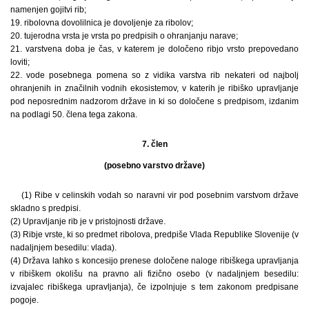
namenjen gojitvi rib;
19. ribolovna dovolilnica je dovoljenje za ribolov;
20. tujerodna vrsta je vrsta po predpisih o ohranjanju narave;
21. varstvena doba je čas, v katerem je določeno ribjo vrsto prepovedano
loviti;
22. vode posebnega pomena so z vidika varstva rib nekateri od najbolj
ohranjenih in značilnih vodnih ekosistemov, v katerih je ribiško upravljanje
pod neposrednim nadzorom države in ki so določene s predpisom, izdanim
na podlagi 50. člena tega zakona.
7. člen
(posebno varstvo države)
(1) Ribe v celinskih vodah so naravni vir pod posebnim varstvom države
skladno s predpisi.
(2) Upravljanje rib je v pristojnosti države.
(3) Ribje vrste, ki so predmet ribolova, predpiše Vlada Republike Slovenije (v
nadaljnjem besedilu: vlada).
(4) Država lahko s koncesijo prenese določene naloge ribiškega upravljanja
v ribiškem okolišu na pravno ali fizično osebo (v nadaljnjem besedilu:
izvajalec ribiškega upravljanja), če izpolnjuje s tem zakonom predpisane
pogoje.