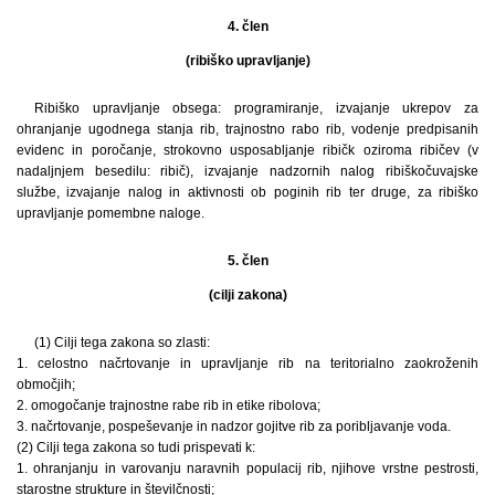
4. člen
(ribiško upravljanje)
Ribiško upravljanje obsega: programiranje, izvajanje ukrepov za
ohranjanje ugodnega stanja rib, trajnostno rabo rib, vodenje predpisanih
evidenc in poročanje, strokovno usposabljanje ribičk oziroma ribičev (v
nadaljnjem besedilu: ribič), izvajanje nadzornih nalog ribiškočuvajske
službe, izvajanje nalog in aktivnosti ob poginih rib ter druge, za ribiško
upravljanje pomembne naloge.
5. člen
(cilji zakona)
(1) Cilji tega zakona so zlasti:
1. celostno načrtovanje in upravljanje rib na teritorialno zaokroženih
območjih;
2. omogočanje trajnostne rabe rib in etike ribolova;
3. načrtovanje, pospeševanje in nadzor gojitve rib za poribljavanje voda.
(2) Cilji tega zakona so tudi prispevati k:
1. ohranjanju in varovanju naravnih populacij rib, njihove vrstne pestrosti,
starostne strukture in številčnosti;