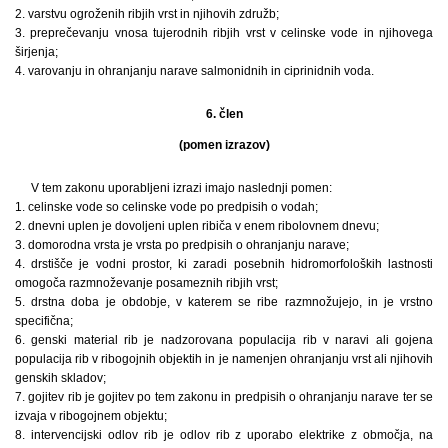
2. varstvu ogroženih ribjih vrst in njihovih združb;
3. preprečevanju vnosa tujerodnih ribjih vrst v celinske vode in njihovega
širjenja;
4. varovanju in ohranjanju narave salmonidnih in ciprinidnih voda.
6. člen
(pomen izrazov)
V tem zakonu uporabljeni izrazi imajo naslednji pomen:
1. celinske vode so celinske vode po predpisih o vodah;
2. dnevni uplen je dovoljeni uplen ribiča v enem ribolovnem dnevu;
3. domorodna vrsta je vrsta po predpisih o ohranjanju narave;
4. drstišče je vodni prostor, ki zaradi posebnih hidromorfoloških lastnosti
omogoča razmnoževanje posameznih ribjih vrst;
5. drstna doba je obdobje, v katerem se ribe razmnožujejo, in je vrstno
specifična;
6. genski material rib je nadzorovana populacija rib v naravi ali gojena
populacija rib v ribogojnih objektih in je namenjen ohranjanju vrst ali njihovih
genskih skladov;
7. gojitev rib je gojitev po tem zakonu in predpisih o ohranjanju narave ter se
izvaja v ribogojnem objektu;
8. intervencijski odlov rib je odlov rib z uporabo elektrike z območja, na