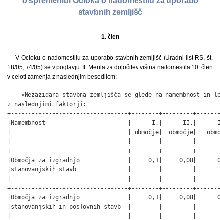
o spremembi Odloka o nadomestilu za uporabo
stavbnih zemljišč
1. člen
V Odloku o nadomestilu za uporabo stavbnih zemljišč (Uradni list RS, št.
18/05, 74/05) se v poglavju III. Merila za določitev višina nadomestila 10. člen
v celoti zamenja z naslednjim besedilom:
    »Nezazidana stavbna zemljišča se glede na namembnost in le
z naslednjimi faktorji:

+----------------------------------+--------+---------+-------
|Namembnost                        |      I.|      II.|      I
|                                  | območje|  območje|   obmo
|                                  |        |         |       
+----------------------------------+--------+---------+-------
|Območja za izgradnjo              |     0,1|     0,08|      0
|stanovanjskih stavb               |        |         |       
|                                  |        |         |       
+----------------------------------+--------+---------+-------
|Območja za izgradnjo              |     0,1|     0,08|      0
|stanovanjskih in poslovnih stavb  |        |         |       
|                                  |        |         |       