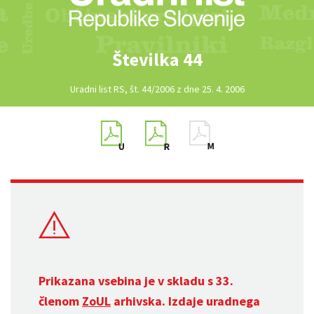
Številka 44
Uradni list RS, št. 44/2006 z dne 25. 4. 2006
Prikazana vsebina je v skladu s 33.
členom
ZoUL
arhivska. Izdaje uradnega