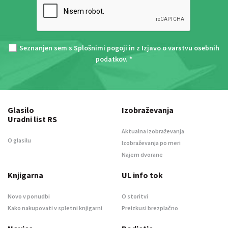
Seznanjen sem s
Splošnimi pogoji
in z
Izjavo o varstvu osebnih
podatkov
. *
Glasilo
Izobraževanja
Uradni list RS
Aktualna izobraževanja
O glasilu
Izobraževanja po meri
Najem dvorane
Knjigarna
UL info tok
Novo v ponudbi
O storitvi
Kako nakupovati v spletni knjigarni
Preizkusi brezplačno