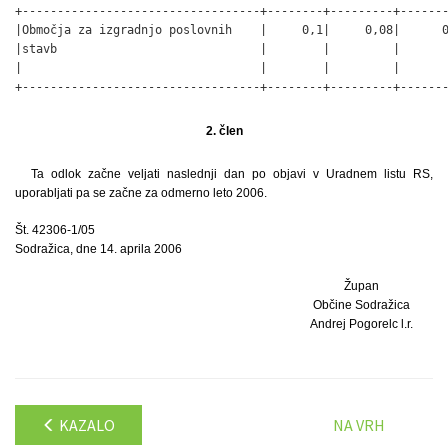
+----------------------------------+--------+---------+-------
|Območja za izgradnjo poslovnih    |     0,1|     0,08|      0
|stavb                             |        |         |       
|                                  |        |         |       
+----------------------------------+--------+---------+-------
                                                             
2. člen
Ta odlok začne veljati naslednji dan po objavi v Uradnem listu RS,
uporabljati pa se začne za odmerno leto 2006.
Št. 42306-1/05
Sodražica, dne 14. aprila 2006
Župan
Občine Sodražica
Andrej Pogorelc l.r.
KAZALO
NA VRH