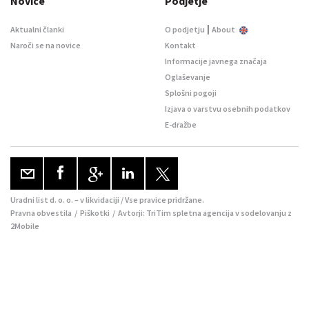
Novice
Podjetje
|
Aktualni članki
O podjetju
About
Naroči se na novice
Kontakt
Informacije javnega značaja
Oglaševanje
Splošni pogoji
Izjava o varstvu osebnih podatkov
E-dražbe
Uradni list d. o. o. – v likvidaciji / Vse pravice pridržane.
Pravna obvestila
/
Piškotki
/ Avtorji:
TriTim spletna agencija
v sodelovanju z
2Mobile