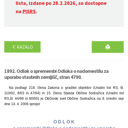
lista, izdane po 28.2.2026, so dostopne
na
PISRS
.
KAZALO
1892. Odlok o spremembi Odloka o nadomestilu za
uporabo stavbnih zemljišč, stran 4790.
Na podlagi 218. člena Zakona o graditvi objektov (Uradni list RS, št.
110/02, 8/03 in 47/04) in 15. člena Statuta Občine Sodražica (Uradni list
RS,št. 44/99 in 80/00) je Občinski svet Občine Sodražica na 8. izredni seji
dne 14. 4. 2006 sprejel
O D L O K