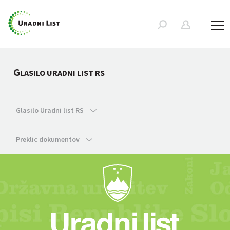
G
LASILO URADNI LIST RS
Glasilo Uradni list RS
Preklic dokumentov