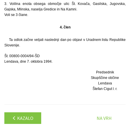
3. Volilna enota obsega območje ulic Št. Kovača, Gasilska, Jugovska,
Gajska, Mlinska, naselja Gredice in Na Kamni.
Voli se 3 člane.
4. člen
Ta odlok začne veljati naslednji dan po objavi v Uradnem listu Republike
Slovenije.
Št. 00800-0004/94-ŠD
Lendava, dne 7. oktobra 1994.
Predsednik
Skupščine občine
Lendava
Štefan Cigut l. r.
KAZALO
NA VRH