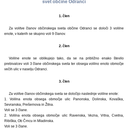
svet občine Odranci
1. člen
Za volitve članov občinskega sveta občine Odranci se določi 3 volilne
enote, v katerih se skupno voli 9 članov.
2. člen
Volilne enote se oblikujejo tako, da se na približno enako število
prebivalcev voli 3 člane občinskega sveta ter obsega volilno enoto območje
večih ulic v naselju Odranci.
3. člen
Za volitve članov občinskega sveta se določijo naslednje volilne enote:
1. Volilna enota obsega območje ulic Panonska, Dolinska, Kovaška,
Sevranska, Prešernova in Žitna.
Voli se 3 člane.
2. Volilna enota obsega območje ulic Ravenska, Vezna, Vrtna, Cvetna,
Ribiška, Ob Črncu in Mladinska.
Voli se 3 člane.