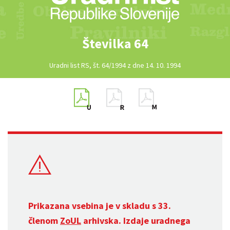
Številka 64
Uradni list RS, št. 64/1994 z dne 14. 10. 1994
Prikazana vsebina je v skladu s 33.
členom
ZoUL
arhivska. Izdaje uradnega