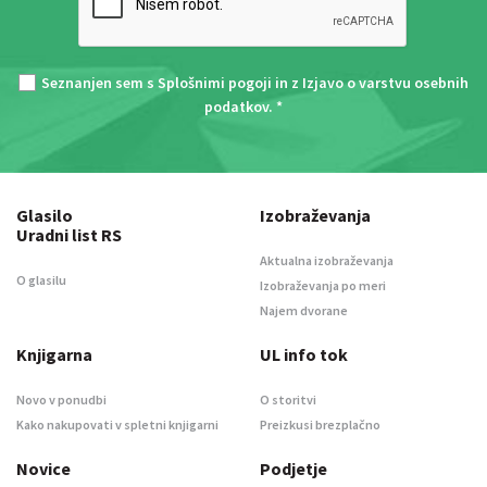
Seznanjen sem s
Splošnimi pogoji
in z
Izjavo o varstvu osebnih
podatkov
. *
Glasilo
Izobraževanja
Uradni list RS
Aktualna izobraževanja
O glasilu
Izobraževanja po meri
Najem dvorane
Knjigarna
UL info tok
Novo v ponudbi
O storitvi
Kako nakupovati v spletni knjigarni
Preizkusi brezplačno
Novice
Podjetje