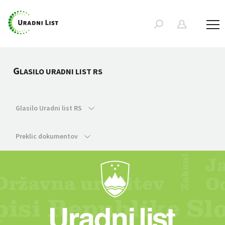
G
LASILO URADNI LIST RS
Glasilo Uradni list RS
Preklic dokumentov