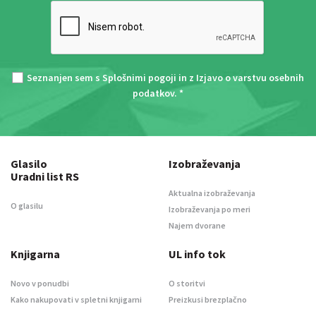
Seznanjen sem s
Splošnimi pogoji
in z
Izjavo o varstvu osebnih
podatkov
. *
Glasilo
Izobraževanja
Uradni list RS
Aktualna izobraževanja
O glasilu
Izobraževanja po meri
Najem dvorane
Knjigarna
UL info tok
Novo v ponudbi
O storitvi
Kako nakupovati v spletni knjigarni
Preizkusi brezplačno