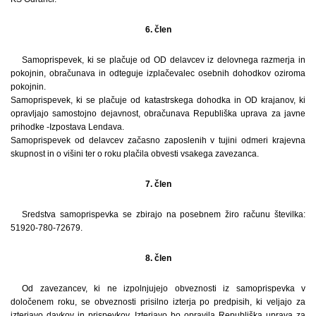
6. člen
Samoprispevek, ki se plačuje od OD delavcev iz delovnega razmerja in
pokojnin, obračunava in odteguje izplačevalec osebnih dohodkov oziroma
pokojnin.
Samoprispevek, ki se plačuje od katastrskega dohodka in OD krajanov, ki
opravljajo samostojno dejavnost, obračunava Republiška uprava za javne
prihodke -Izpostava Lendava.
Samoprispevek od delavcev začasno zaposlenih v tujini odmeri krajevna
skupnost in o višini ter o roku plačila obvesti vsakega zavezanca.
7. člen
Sredstva samoprispevka se zbirajo na posebnem žiro računu številka:
51920-780-72679.
8. člen
Od zavezancev, ki ne izpolnjujejo obveznosti iz samoprispevka v
določenem roku, se obveznosti prisilno izterja po predpisih, ki veljajo za
izterjavo davkov in prispevkov. Izterjavo bo opravila Republiška uprava za