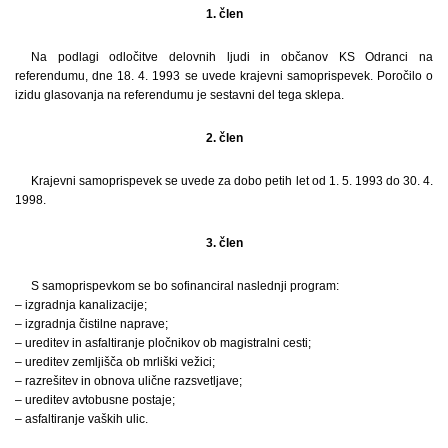
1. člen
Na podlagi odločitve delovnih ljudi in občanov KS Odranci na
referendumu, dne 18. 4. 1993 se uvede krajevni samoprispevek. Poročilo o
izidu glasovanja na referendumu je sestavni del tega sklepa.
2. člen
Krajevni samoprispevek se uvede za dobo petih let od 1. 5. 1993 do 30. 4.
1998.
3. člen
S samoprispevkom se bo sofinanciral naslednji program:
– izgradnja kanalizacije;
– izgradnja čistilne naprave;
– ureditev in asfaltiranje pločnikov ob magistralni cesti;
– ureditev zemljišča ob mrliški vežici;
– razrešitev in obnova ulične razsvetljave;
– ureditev avtobusne postaje;
– asfaltiranje vaških ulic.