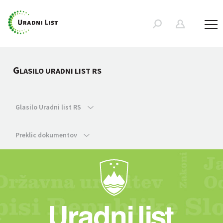
G
LASILO URADNI LIST RS
Glasilo Uradni list RS
Preklic dokumentov