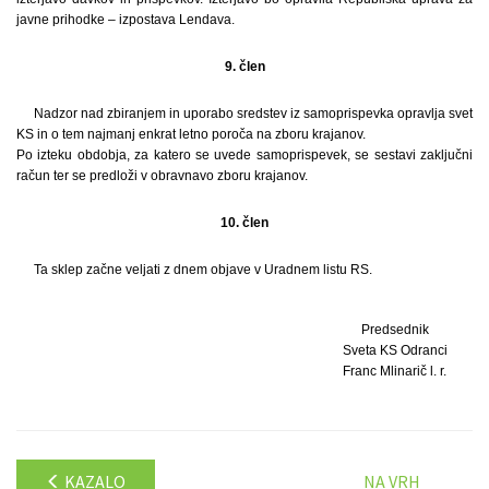
javne prihodke – izpostava Lendava.
9. člen
Nadzor nad zbiranjem in uporabo sredstev iz samoprispevka opravlja svet
KS in o tem najmanj enkrat letno poroča na zboru krajanov.
Po izteku obdobja, za katero se uvede samoprispevek, se sestavi zaključni
račun ter se predloži v obravnavo zboru krajanov.
10. člen
Ta sklep začne veljati z dnem objave v Uradnem listu RS.
Predsednik
Sveta KS Odranci
Franc Mlinarič l. r.
KAZALO
NA VRH