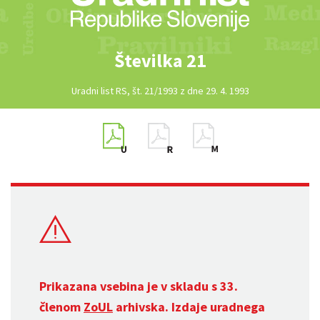
Številka 21
Uradni list RS, št. 21/1993 z dne 29. 4. 1993
Prikazana vsebina je v skladu s 33.
členom
ZoUL
arhivska. Izdaje uradnega