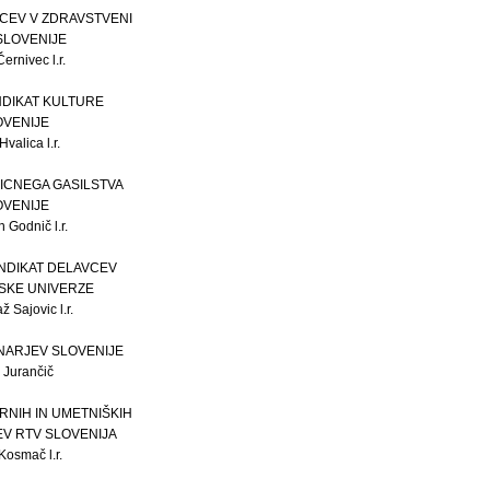
VCEV V ZDRAVSTVENI
SLOVENIJE
ernivec l.r.
NDIKAT KULTURE
OVENIJE
valica l.r.
LICNEGA GASILSTVA
OVENIJE
 Godnič l.r.
INDIKAT DELAVCEV
SKE UNIVERZE
ž Sajovic l.r.
INARJEV SLOVENIJE
k Jurančič
RNIH IN UMETNIŠKIH
V RTV SLOVENIJA
Kosmač l.r.