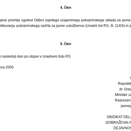
4. člen
pne premije ugotovi Odbor zaprtega vzajemnega pokojninskega sklada za javne 
ikovanju pokojninskega načrta za javne uslužbence (Uradni list RS, št. 11/04) in j
5. člen
i naslednji dan po objavi v Uradnem listu RS.
mbra 2005
Republi
dr. Greg
Minister 
Reprezenta
javneg
SINDIKAT DEL
IZOBRAŽEVALN
DEJAVNOS