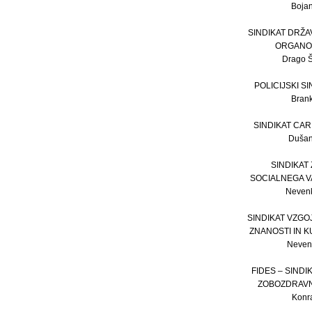
Bojan 
SINDIKAT DRŽA
ORGANO
Drago Šč
POLICIJSKI S
Brank
SINDIKAT CAR
Dušan 
SINDIKAT
SOCIALNEGA V
Nevenk
SINDIKAT VZGO
ZNANOSTI IN 
Nevenk
FIDES – SINDI
ZOBOZDRAVN
Konr