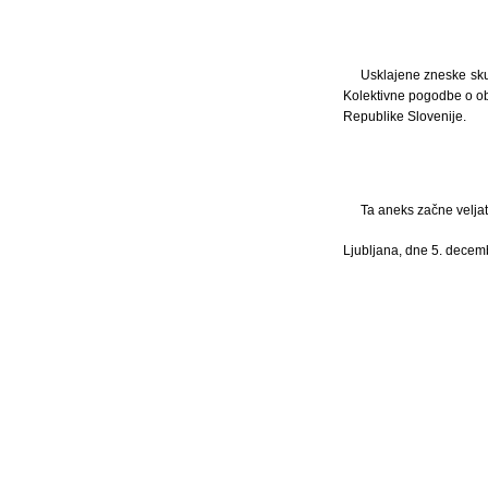
Usklajene zneske sku
Kolektivne pogodbe o obl
Republike Slovenije.
Ta aneks začne veljat
Ljubljana, dne 5. dece