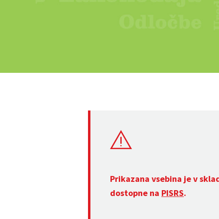
Prikazana vsebina je v skla
dostopne na
PISRS
.