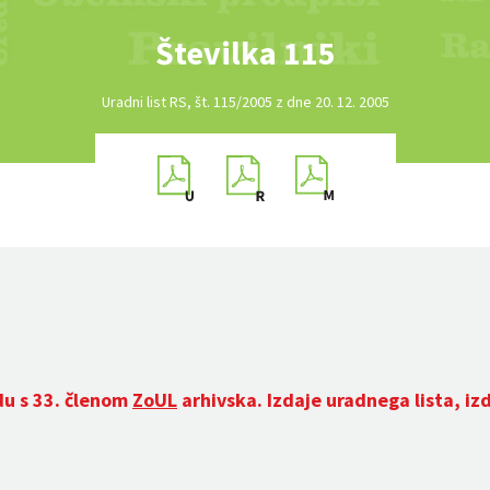
Številka 115
Uradni list RS, št. 115/2005 z dne 20. 12. 2005
du s 33. členom
ZoUL
arhivska. Izdaje uradnega lista, iz