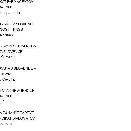
DIKAT FARMACEVTOV
OVENIJE
akopanec l.r.
RINARJEV SLOVENIJE
NOST – KNSS
an Štimec
STVA IN SOCIALNEGA
A SLOVENIJE
 Šumer l.r.
RAVSTVU SLOVENIJE –
ERGAM
a Cevc l.r.
AT VLADNE AGENCIJE
OVENIJE
j Por l.r.
ZA ZUNANJE ZADEVE
NDIKAT DIPLOMATOV
ena Šmid