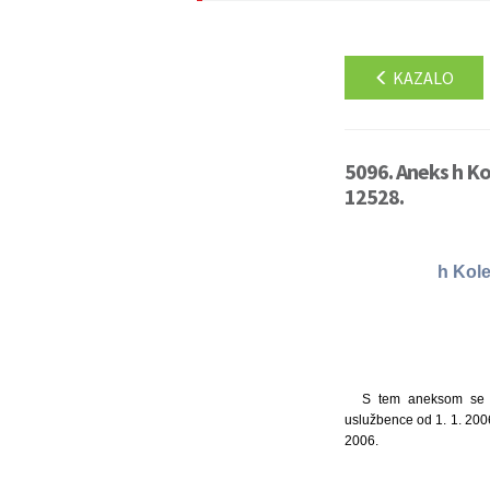
KAZALO
5096. Aneks h Ko
12528.
h Kole
S tem aneksom se u
uslužbence od 1. 1. 200
2006.