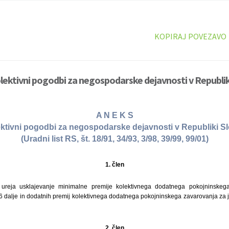
KOPIRAJ POVEZAVO
lektivni pogodbi za negospodarske dejavnosti v Republiki 
A N E K S
ktivni pogodbi za negospodarske dejavnosti v Republiki Sl
(Uradni list RS, št. 18/91, 34/93, 3/98, 39/99, 99/01)
1. člen
reja usklajevanje minimalne premije kolektivnega dodatnega pokojninskeg
6 dalje in dodatnih premij kolektivnega dodatnega pokojninskega zavarovanja za 
2. člen