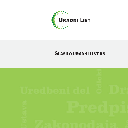
G
LASILO URADNI LIST RS