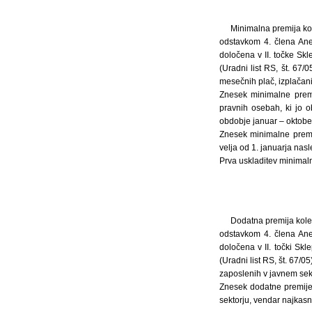
Minimalna premija ko
odstavkom 4. člena Anek
določena v II. točke Sk
(Uradni list RS, št. 67
mesečnih plač, izplačani
Znesek minimalne premi
pravnih osebah, ki jo o
obdobje januar – oktobe
Znesek minimalne premi
velja od 1. januarja nasl
Prva uskladitev minimal
Dodatna premija kole
odstavkom 4. člena Anek
določena v II. točki Sk
(Uradni list RS, št. 67/
zaposlenih v javnem sekt
Znesek dodatne premije 
sektorju, vendar najkasne