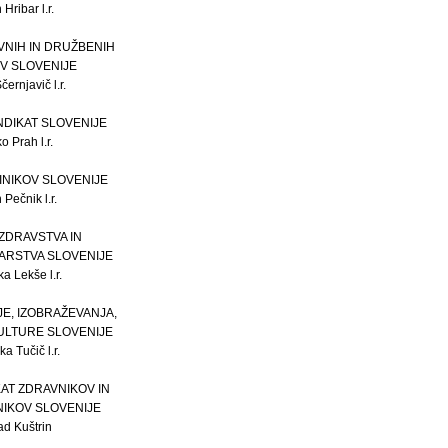
Hribar l.r.
VNIH IN DRUŽBENIH
V SLOVENIJE
ernjavič l.r.
INDIKAT SLOVENIJE
o Prah l.r.
INIKOV SLOVENIJE
Pečnik l.r.
 ZDRAVSTVA IN
ARSTVA SLOVENIJE
a Lekše l.r.
JE, IZOBRAŽEVANJA,
KULTURE SLOVENIJE
a Tučič l.r.
KAT ZDRAVNIKOV IN
IKOV SLOVENIJE
ad Kuštrin