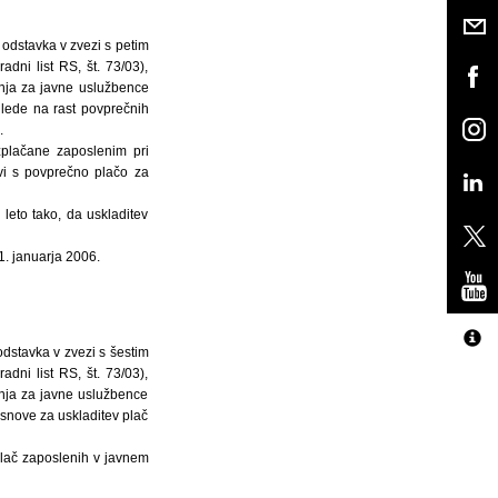
odstavka v zvezi s petim
dni list RS, št. 73/03),
anja za javne uslužbence
glede na rast povprečnih
.
zplačane zaposlenim pri
avi s povprečno plačo za
eto tako, da uskladitev
. januarja 2006.
dstavka v zvezi s šestim
dni list RS, št. 73/03),
anja za javne uslužbence
osnove za uskladitev plač
plač zaposlenih v javnem