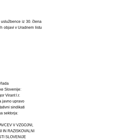
uslužbence iz 30. člena
ih objavi v Uradnem listu
Vlada
ke Slovenije:
or Virant l.r.
za javno upravo
tivni sindikati
a sektorja:
AVCEV V VZGOJNI,
I IN RAZISKOVALNI
TI SLOVENIJE