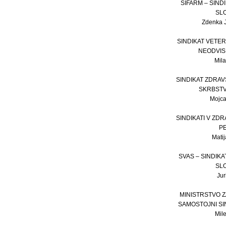
SIFARM – SIN
SL
Zdenka J
SINDIKAT VETE
NEODVIS
Mil
SINDIKAT ZDRAV
SKRBSTV
Mojca
SINDIKATI V ZD
P
Matij
SVAS – SINDIK
SL
Juri
MINISTRSTVO 
SAMOSTOJNI SI
Mil