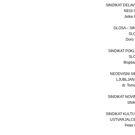
SINDIKAT DELA
NEGI 
Jelka Č
GLOSA – SI
SL
Doro H
SINDIKAT POK
SL
Bogdan
NEODVISNI S
LJUBLJAN
dr. Toma
SINDIKAT NOV
Izto
SINDIKAT KULTU
USTVARJALCE
Peter 