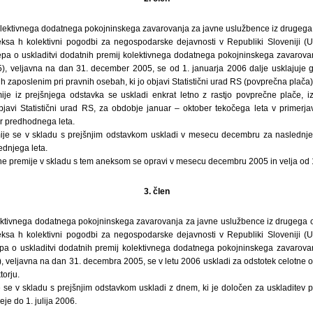
lektivnega dodatnega pokojninskega zavarovanja za javne uslužbence iz drugega 
sa h kolektivni pogodbi za negospodarske dejavnosti v Republiki Sloveniji (Ura
lepa o uskladitvi dodatnih premij kolektivnega dodatnega pokojninskega zavarov
/05), veljavna na dan 31. december 2005, se od 1. januarja 2006 dalje usklajuje 
h zaposlenim pri pravnih osebah, ki jo objavi Statistični urad RS (povprečna plača)
je iz prejšnjega odstavka se uskladi enkrat letno z rastjo povprečne plače, i
bjavi Statistični urad RS, za obdobje januar – oktober tekočega leta v primerj
r predhodnega leta.
je se v skladu s prejšnjim odstavkom uskladi v mesecu decembru za naslednje l
ednjega leta.
ne premije v skladu s tem aneksom se opravi v mesecu decembru 2005 in velja od 1
3. člen
ktivnega dodatnega pokojninskega zavarovanja za javne uslužbence iz drugega o
sa h kolektivni pogodbi za negospodarske dejavnosti v Republiki Sloveniji (Ura
lepa o uskladitvi dodatnih premij kolektivnega dodatnega pokojninskega zavarov
05), veljavna na dan 31. decembra 2005, se v letu 2006 uskladi za odstotek celotne 
orju.
se v skladu s prejšnjim odstavkom uskladi z dnem, ki je določen za uskladitev 
je do 1. julija 2006.