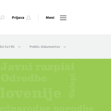
Prijava
Meni
dni list RS
Preklic dokumentov