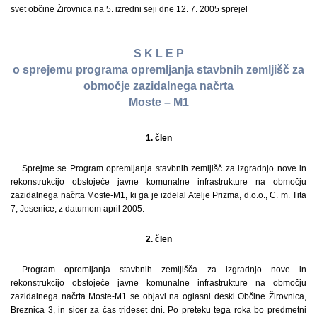
svet občine Žirovnica na 5. izredni seji dne 12. 7. 2005 sprejel
S K L E P
o sprejemu programa opremljanja stavbnih zemljišč za
območje zazidalnega načrta
Moste – M1
1. člen
Sprejme se Program opremljanja stavbnih zemljišč za izgradnjo nove in
rekonstrukcijo obstoječe javne komunalne infrastrukture na območju
zazidalnega načrta Moste-M1, ki ga je izdelal Atelje Prizma, d.o.o., C. m. Tita
7, Jesenice, z datumom april 2005.
2. člen
Program opremljanja stavbnih zemljišča za izgradnjo nove in
rekonstrukcijo obstoječe javne komunalne infrastrukture na območju
zazidalnega načrta Moste-M1 se objavi na oglasni deski Občine Žirovnica,
Breznica 3, in sicer za čas trideset dni. Po preteku tega roka bo predmetni