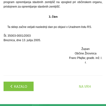
program opremljanja stavbnih zemljišč na vpogled pri občinskem organu,
pristojnem za opremljanje stavbnih zemljišč.
3. člen
Ta sklep začne veljati naslednji dan po objavi v Uradnem listu RS.
Št. 35003-0001/2003
Breznica, dne 13. julija 2005.
Župan
Občine Žirovnica
Franc Pfajfar, gradb. inž. l.
r.
KAZALO
NA VRH