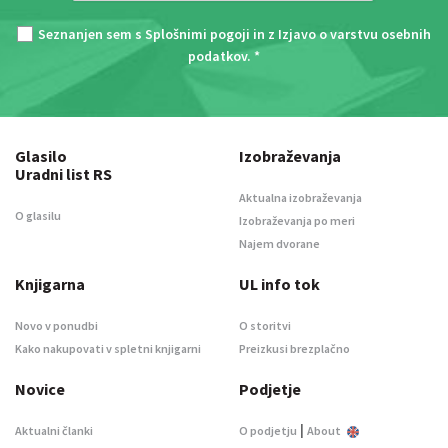
Seznanjen sem s
Splošnimi pogoji
in z
Izjavo o varstvu osebnih
podatkov
. *
Glasilo
Izobraževanja
Uradni list RS
Aktualna izobraževanja
O glasilu
Izobraževanja po meri
Najem dvorane
Knjigarna
UL info tok
Novo v ponudbi
O storitvi
Kako nakupovati v spletni knjigarni
Preizkusi brezplačno
Novice
Podjetje
|
Aktualni članki
O podjetju
About