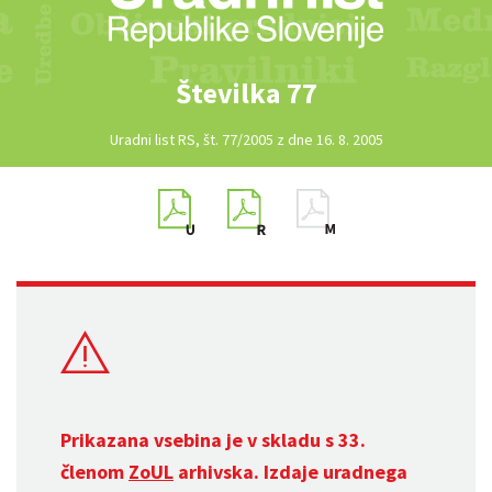
Številka 77
Uradni list RS, št. 77/2005 z dne 16. 8. 2005
Prikazana vsebina je v skladu s 33.
členom
ZoUL
arhivska. Izdaje uradnega