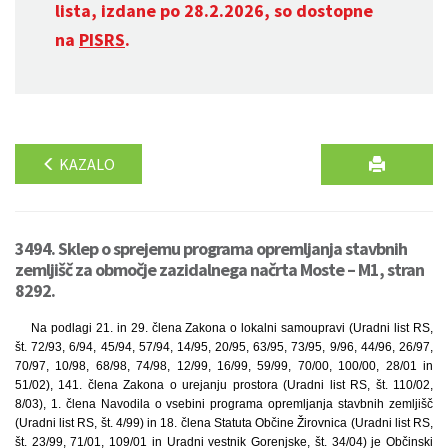
lista, izdane po 28.2.2026, so dostopne
na
PISRS
.
KAZALO
3494. Sklep o sprejemu programa opremljanja stavbnih
zemljišč za območje zazidalnega načrta Moste – M1, stran
8292.
Na podlagi 21. in 29. člena Zakona o lokalni samoupravi (Uradni list RS,
št. 72/93, 6/94, 45/94, 57/94, 14/95, 20/95, 63/95, 73/95, 9/96, 44/96, 26/97,
70/97, 10/98, 68/98, 74/98, 12/99, 16/99, 59/99, 70/00, 100/00, 28/01 in
51/02), 141. člena Zakona o urejanju prostora (Uradni list RS, št. 110/02,
8/03), 1. člena Navodila o vsebini programa opremljanja stavbnih zemljišč
(Uradni list RS, št. 4/99) in 18. člena Statuta Občine Žirovnica (Uradni list RS,
št. 23/99, 71/01, 109/01 in Uradni vestnik Gorenjske, št. 34/04) je Občinski