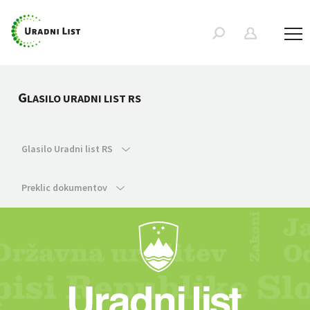
G
LASILO URADNI LIST RS
Glasilo Uradni list RS
Preklic dokumentov