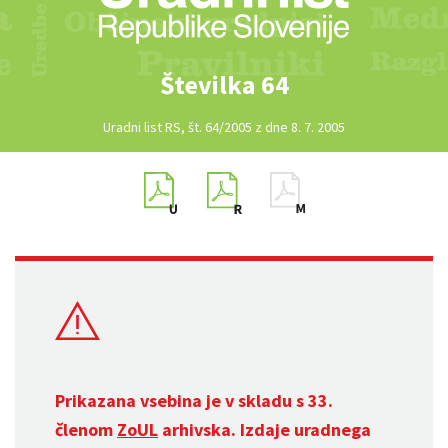
Številka 64
Uradni list RS, št. 64/2005 z dne 8. 7. 2005
Prikazana vsebina je v skladu s 33.
členom
ZoUL
arhivska. Izdaje uradnega