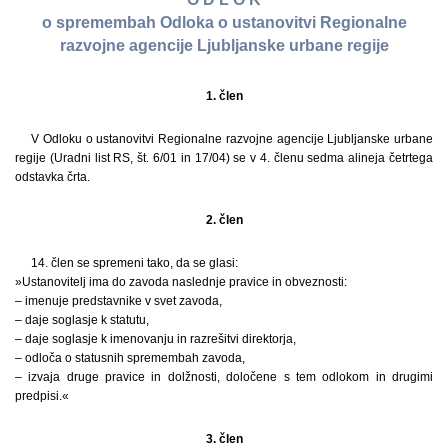
o spremembah Odloka o ustanovitvi Regionalne
razvojne agencije Ljubljanske urbane regije
1. člen
V Odloku o ustanovitvi Regionalne razvojne agencije Ljubljanske urbane
regije (Uradni list RS, št. 6/01 in 17/04) se v 4. členu sedma alineja četrtega
odstavka črta.
2. člen
14. člen se spremeni tako, da se glasi:
»Ustanovitelj ima do zavoda naslednje pravice in obveznosti:
– imenuje predstavnike v svet zavoda,
– daje soglasje k statutu,
– daje soglasje k imenovanju in razrešitvi direktorja,
– odloča o statusnih spremembah zavoda,
– izvaja druge pravice in dolžnosti, določene s tem odlokom in drugimi
predpisi.«
3. člen