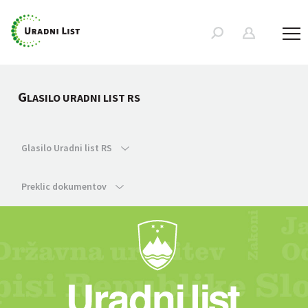
G
LASILO URADNI LIST RS
Glasilo Uradni list RS
Preklic dokumentov