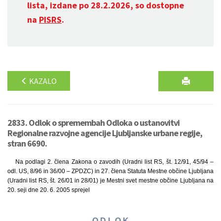
lista, izdane po 28.2.2026, so dostopne
na
PISRS
.
KAZALO
2833. Odlok o spremembah Odloka o ustanovitvi
Regionalne razvojne agencije Ljubljanske urbane regije,
stran 6690.
Na podlagi 2. člena Zakona o zavodih (Uradni list RS, št. 12/91, 45/94 –
odl. US, 8/96 in 36/00 – ZPDZC) in 27. člena Statuta Mestne občine Ljubljana
(Uradni list RS, št. 26/01 in 28/01) je Mestni svet mestne občine Ljubljana na
20. seji dne 20. 6. 2005 sprejel
O D L O K