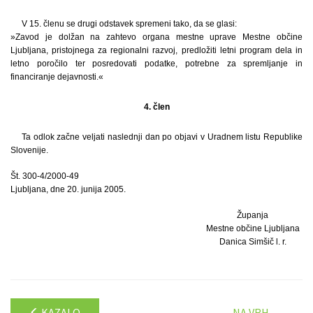
V 15. členu se drugi odstavek spremeni tako, da se glasi:
»Zavod je dolžan na zahtevo organa mestne uprave Mestne občine
Ljubljana, pristojnega za regionalni razvoj, predložiti letni program dela in
letno poročilo ter posredovati podatke, potrebne za spremljanje in
financiranje dejavnosti.«
4. člen
Ta odlok začne veljati naslednji dan po objavi v Uradnem listu Republike
Slovenije.
Št. 300-4/2000-49
Ljubljana, dne 20. junija 2005.
Županja
Mestne občine Ljubljana
Danica Simšič l. r.
KAZALO
NA VRH