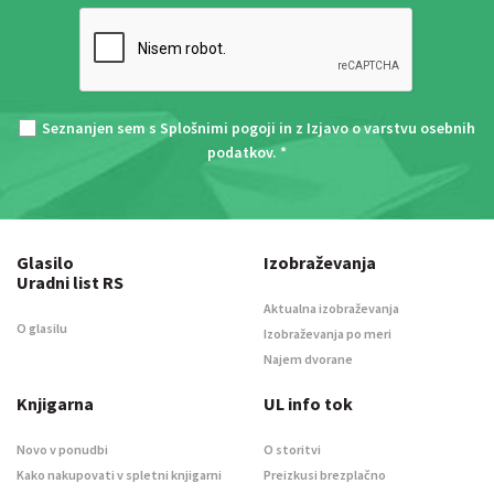
Seznanjen sem s
Splošnimi pogoji
in z
Izjavo o varstvu osebnih
podatkov
. *
Glasilo
Izobraževanja
Uradni list RS
Aktualna izobraževanja
O glasilu
Izobraževanja po meri
Najem dvorane
Knjigarna
UL info tok
Novo v ponudbi
O storitvi
Kako nakupovati v spletni knjigarni
Preizkusi brezplačno