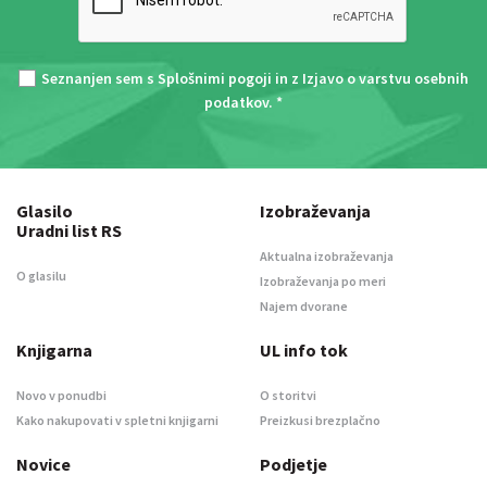
Seznanjen sem s
Splošnimi pogoji
in z
Izjavo o varstvu osebnih
podatkov
. *
Glasilo
Izobraževanja
Uradni list RS
Aktualna izobraževanja
O glasilu
Izobraževanja po meri
Najem dvorane
Knjigarna
UL info tok
Novo v ponudbi
O storitvi
Kako nakupovati v spletni knjigarni
Preizkusi brezplačno
Novice
Podjetje