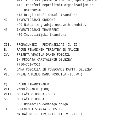
       412 Transferi neprofitnim organizacijam in

           ustanovam                                          
       413 Drugi tekoči domači transferi                      
42     INVESTICIJSKI ODHODKI                                  
       420 Nakup in gradnja osnovnih sredstev                 
43     INVESTICIJSKI TRANSFERI                                
       430 Investicijski transferi                            
III.   PRORAČUNSKI – PRIMANJKLJAJ (I.-II.)                    
B.     RAČUN FINANČNIH TERJATEV IN NALOŽB

IV.    PREJETA VRAČILA DANIH POSOJIL                          
       IN PRODAJA KAPITALSKIH DELEŽEV

       (750+751+752)

V.     DANA POSOJILA IN POVEČANJE KAPIT. DELEŽEV              
VI.    PREJETA MINUS DANA POSOJILA (IV.-V.)                   
C)     RAČUN FINANCIRANJA                                     
VII.   ZADOLŽEVANJE (500)                                     
VIII.  ODPLAČILO DOLGA (550)                                  
55     ODPLAČILO DOLGA                                        
       550 Odplačilo domačega dolga                           
IX.    SPREMEMBA STANJA SREDSTEV

       NA RAČUNU (I.+IV.+VII -II.-V.-VIII.)                   