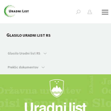
G
LASILO URADNI LIST RS
Glasilo Uradni list RS
Preklic dokumentov