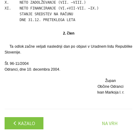
X.     NETO ZADOLŽEVANJE (VII. –VIII.)                        
XI.    NETO FINANCIRANJE (VI.+VII-VII. –IX.)                  
       STANJE SREDSTEV NA RAČUNU

       DNE 31.12. PRETEKLEGA LETA                             
2. člen
Ta odlok začne veljati naslednji dan po objavi v Uradnem listu Republike
Slovenije.
Št. 96-11/2004
Odranci, dne 10. decembra 2004.
Župan
Občine Odranci
Ivan Markoja l. r.
KAZALO
NA VRH