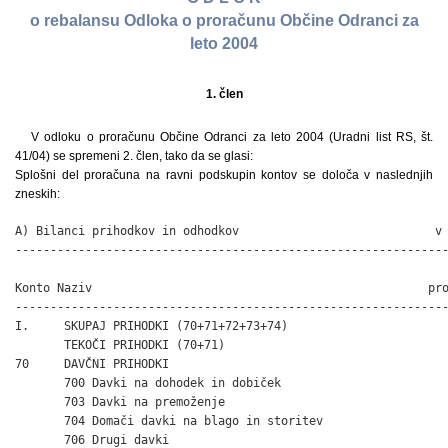
o rebalansu Odloka o proračunu Občine Odranci za
leto 2004
1. člen
V odloku o proračunu Občine Odranci za leto 2004 (Uradni list RS, št.
41/04) se spremeni 2. člen, tako da se glasi:
Splošni del proračuna na ravni podskupin kontov se določa v naslednjih
zneskih:
A) Bilanci prihodkov in odhodkov                            v 
--------------------------------------------------------------
                                                              
Konto Naziv                                                pro
--------------------------------------------------------------
I.     SKUPAJ PRIHODKI (70+71+72+73+74)                       
       TEKOČI PRIHODKI (70+71)                                
70     DAVČNI PRIHODKI                                        
       700 Davki na dohodek in dobiček                        
       703 Davki na premoženje                                
       704 Domači davki na blago in storitev                  
       706 Drugi davki                                        