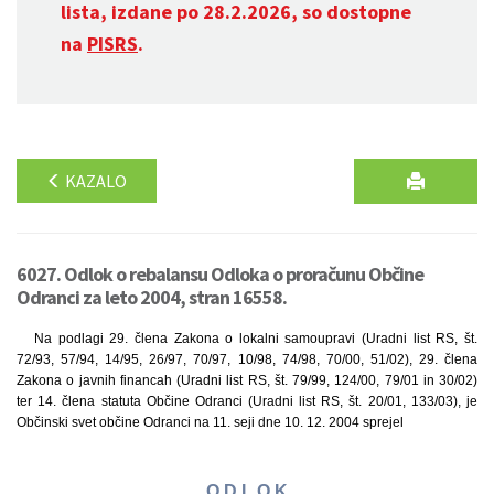
lista, izdane po 28.2.2026, so dostopne
na
PISRS
.
KAZALO
6027. Odlok o rebalansu Odloka o proračunu Občine
Odranci za leto 2004, stran 16558.
Na podlagi 29. člena Zakona o lokalni samoupravi (Uradni list RS, št.
72/93, 57/94, 14/95, 26/97, 70/97, 10/98, 74/98, 70/00, 51/02), 29. člena
Zakona o javnih financah (Uradni list RS, št. 79/99, 124/00, 79/01 in 30/02)
ter 14. člena statuta Občine Odranci (Uradni list RS, št. 20/01, 133/03), je
Občinski svet občine Odranci na 11. seji dne 10. 12. 2004 sprejel
O D L O K