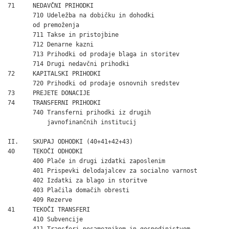
71     NEDAVČNI PRIHODKI                                      
       710 Udeležba na dobičku in dohodki

       od premoženja                                          
       711 Takse in pristojbine                               
       712 Denarne kazni                                      
       713 Prihodki od prodaje blaga in storitev              
       714 Drugi nedavčni prihodki                            
72     KAPITALSKI PRIHODKI                                    
       720 Prihodki od prodaje osnovnih sredstev              
73     PREJETE DONACIJE                                       
74     TRANSFERNI PRIHODKI                                    
       740 Transferni prihodki iz drugih

           javnofinančnih institucij                          
II.    SKUPAJ ODHODKI (40+41+42+43)                           
40     TEKOČI ODHODKI                                         
       400 Plače in drugi izdatki zaposlenim                  
       401 Prispevki delodajalcev za socialno varnost         
       402 Izdatki za blago in storitve                       
       403 Plačila domačih obresti                            
       409 Rezerve                                            
41     TEKOČI TRANSFERI                                       
       410 Subvencije                                         
       411 Transferi posameznikom in gospodinjstvom           