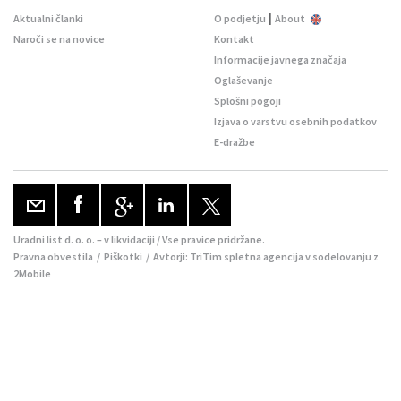
|
Aktualni članki
O podjetju
About
Naroči se na novice
Kontakt
Informacije javnega značaja
Oglaševanje
Splošni pogoji
Izjava o varstvu osebnih podatkov
E-dražbe
Uradni list d. o. o. – v likvidaciji / Vse pravice pridržane.
Pravna obvestila
/
Piškotki
/ Avtorji:
TriTim spletna agencija
v sodelovanju z
2Mobile