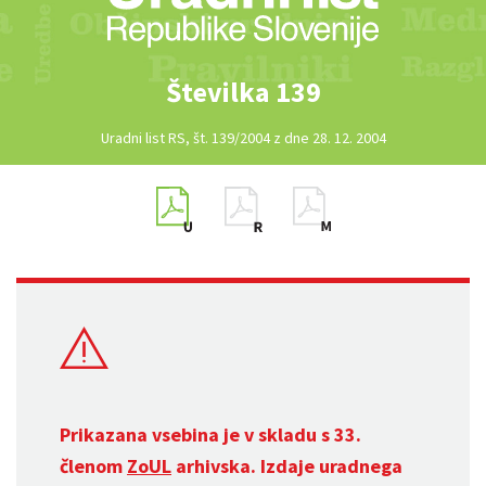
Številka 139
Uradni list RS, št. 139/2004 z dne 28. 12. 2004
Prikazana vsebina je v skladu s 33.
členom
ZoUL
arhivska. Izdaje uradnega