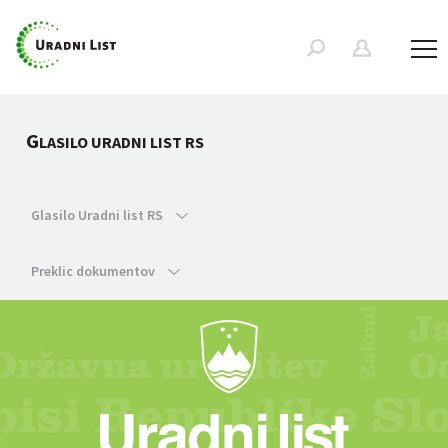
G
LASILO URADNI LIST RS
Glasilo Uradni list RS
Preklic dokumentov