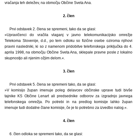
vračanja teh deležev, na območju Občine Sveta Ana.
2. člen
Prvi odstavek 2. člena se spremeni, tako da se glasi:
»Upravičenci do vračila vlaganj v javno telekomunikacijsko omrežje
Telekoma Slovenije, d.d., po tem odloku so fizične osebe oziroma njihovi
pravni nasledniki, ki so z namenom pridobitve telefonskega priključka do 4.
aprila 1998, na območju Občine Sveta Ana, sklepale pravne posle z lokalno
skupnostjo ali njenim ožjim delom.«.
3. člen
Prvi odstavek 5. člena se spremeni tako, da se glasi:
»V komisijo župan imenuje poleg delavcev občinske uprave tudi bivše
tajnike KS Občine Lenart ali predsednike odborov za izgradnjo javnega
telefonskega omrežja. Po potrebi in na predlog komisije lahko župan
imenuje tudi dodatne člane komisije, če je to potrebno za izvedbo nalog.«.
4. člen
6. člen odloka se spremeni tako, da se glasi: