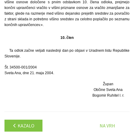
višine osnove določene s prvim odstavkom 10. člena odloka, prejmejo
končni upravičenci vračilo v višini priznane osnove za vračilo zmanjšane za
faktor, glede na razmerje med višino dejansko prejetih sredstev za povračilo
z strani sklada in potrebno višino sredstev za celotno poplačilo po seznamu
končnih upravičencev.«.
10. člen
Ta odlok začne veljati naslednji dan po objavi v Uradnem listu Republike
Slovenije.
Št. 34500-001/2004
Sveta Ana, dne 21. maja 2004.
Župan
Občine Sveta Ana
Bogomir Ruhitel l. r.
KAZALO
NA VRH