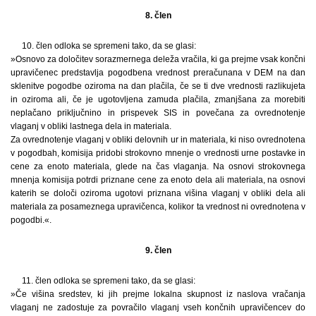
8. člen
10. člen odloka se spremeni tako, da se glasi:
»Osnovo za določitev sorazmernega deleža vračila, ki ga prejme vsak končni
upravičenec predstavlja pogodbena vrednost preračunana v DEM na dan
sklenitve pogodbe oziroma na dan plačila, če se ti dve vrednosti razlikujeta
in oziroma ali, če je ugotovljena zamuda plačila, zmanjšana za morebiti
neplačano priključnino in prispevek SIS in povečana za ovrednotenje
vlaganj v obliki lastnega dela in materiala.
Za ovrednotenje vlaganj v obliki delovnih ur in materiala, ki niso ovrednotena
v pogodbah, komisija pridobi strokovno mnenje o vrednosti urne postavke in
cene za enoto materiala, glede na čas vlaganja. Na osnovi strokovnega
mnenja komisija potrdi priznane cene za enoto dela ali materiala, na osnovi
katerih se določi oziroma ugotovi priznana višina vlaganj v obliki dela ali
materiala za posameznega upravičenca, kolikor ta vrednost ni ovrednotena v
pogodbi.«.
9. člen
11. člen odloka se spremeni tako, da se glasi:
»Če višina sredstev, ki jih prejme lokalna skupnost iz naslova vračanja
vlaganj ne zadostuje za povračilo vlaganj vseh končnih upravičencev do