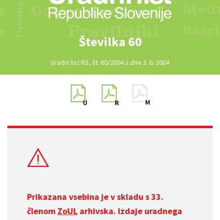
Številka 60
Uradni list RS, št. 60/2004 z dne 3. 6. 2004
Prikazana vsebina je v skladu s 33.
členom
ZoUL
arhivska. Izdaje uradnega