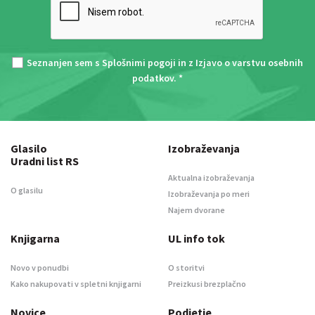
Seznanjen sem s
Splošnimi pogoji
in z
Izjavo o varstvu osebnih
podatkov
. *
Glasilo
Izobraževanja
Uradni list RS
Aktualna izobraževanja
O glasilu
Izobraževanja po meri
Najem dvorane
Knjigarna
UL info tok
Novo v ponudbi
O storitvi
Kako nakupovati v spletni knjigarni
Preizkusi brezplačno
Novice
Podjetje