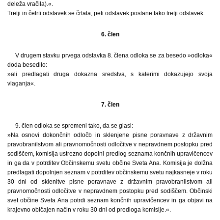
deleža vračila).«.
Tretji in četrti odstavek se črtata, peti odstavek postane tako tretji odstavek.
6. člen
V drugem stavku prvega odstavka 8. člena odloka se za besedo »odloka«
doda besedilo:
»ali predlagati druga dokazna sredstva, s katerimi dokazujejo svoja
vlaganja«.
7. člen
9. člen odloka se spremeni tako, da se glasi:
»Na osnovi dokončnih odločb in sklenjene pisne poravnave z državnim
pravobranilstvom ali pravnomočnosti odločitve v nepravdnem postopku pred
sodiščem, komisija ustrezno dopolni predlog seznama končnih upravičencev
in ga da v potrditev Občinskemu svetu občine Sveta Ana. Komisija je dolžna
predlagati dopolnjen seznam v potrditev občinskemu svetu najkasneje v roku
30 dni od sklenitve pisne poravnave z državnim pravobranilstvom ali
pravnomočnosti odločitve v nepravdnem postopku pred sodiščem. Občinski
svet občine Sveta Ana potrdi seznam končnih upravičencev in ga objavi na
krajevno običajen način v roku 30 dni od predloga komisije.«.