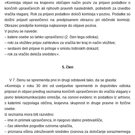
»Komisija objavi na krajevno običajen način poziv za prijavo podatkov o
končnih upravičencih ali njihovih pravnih naslednikih, potrebnih za izvedbo
vračila vlaganj. Rok za prijavo podatkov določi komisija v pozivu. Podatke so
dolžni prijavit upravičenci na predpisanem obrazcu pri občinski komisiji.
Obrazec predpiše komisija najkasneje do objave poziva.
V pozivu se navede:
– katere osebe so lahko upravičenci (2. člen tega odloka);
– roki za vložitev prijav zahtevkov za vračila ter kraj in način vložitve;
– sestavni deli prijave in priloge v smislu listinskih dokazil;
– rok za vračilo deleža sredstev.«.
5. člen
V 7. členu se spremenita prvi in drugi odstavek tako, da se glasita:
»Komisija v roku 30 dni od uveljavitve sprememb in dopolnitev odloka
pripravi in objavi predlog seznama končnih upravičencev do vračila vlaganj v
javno telekomunikacijsko omrežje, na osnovi evidenc in podatkov iz arhivov,
s katerimi razpolaga občina, krajevna skupnost in druge pravne in fizične
osebe.
Iz seznama mora biti razvidno:
– ime in priimek upravičenca, in njegovo stalno prebivališče,
– čas sklenitve pogodbe oziroma vplačila,
– priznana višina združevanih sredstev (osnova za določanje sorazmernega