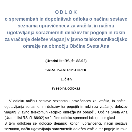
O D L O K
o spremembah in dopolnitvah odloka o načinu sestave
seznama upravičencev za vračila, in načinu
ugotavljanja sorazmernih deležev ter pogojih in rokih
za vračanje deležev vlaganj v javno telekomunikacijsko
omrežje na območju Občine Sveta Ana
(Uradni list RS, št. 88/02)
SKRAJŠANI POSTOPEK
1. člen
(vsebina odloka)
V odloku načinu sestave seznama upravičencev za vračila, in načinu
ugotavljanja sorazmernih deležev ter pogojih in rokih za vračanje deležev
vlaganj v javno telekomunikacijsko omrežje na območju Občine Sveta Ana
(Uradni list RS, št. 88/02) se 1. člen odloka spremeni tako, da se glasi:
S tem odlokom se določijo dejanski končni upravičenci, način sestave
seznama, način ugotavljanja sorazmernih deležev vračila ter pogoje in roke