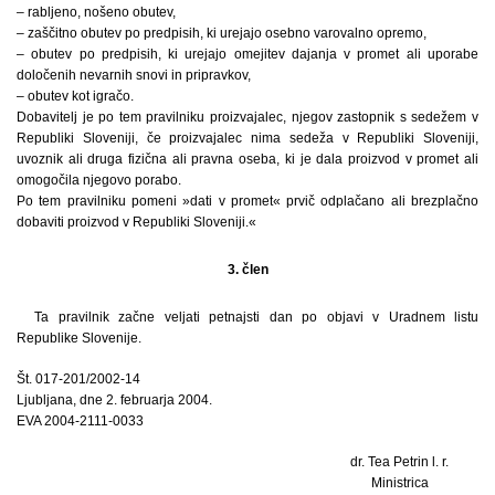
– rabljeno, nošeno obutev,
– zaščitno obutev po predpisih, ki urejajo osebno varovalno opremo,
– obutev po predpisih, ki urejajo omejitev dajanja v promet ali uporabe
določenih nevarnih snovi in pripravkov,
– obutev kot igračo.
Dobavitelj je po tem pravilniku proizvajalec, njegov zastopnik s sedežem v
Republiki Sloveniji, če proizvajalec nima sedeža v Republiki Sloveniji,
uvoznik ali druga fizična ali pravna oseba, ki je dala proizvod v promet ali
omogočila njegovo porabo.
Po tem pravilniku pomeni »dati v promet« prvič odplačano ali brezplačno
dobaviti proizvod v Republiki Sloveniji.«
3. člen
Ta pravilnik začne veljati petnajsti dan po objavi v Uradnem listu
Republike Slovenije.
Št. 017-201/2002-14
Ljubljana, dne 2. februarja 2004.
EVA 2004-2111-0033
dr. Tea Petrin l. r.
Ministrica