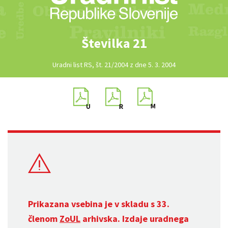
Številka 21
Uradni list RS, št. 21/2004 z dne 5. 3. 2004
Prikazana vsebina je v skladu s 33.
členom
ZoUL
arhivska. Izdaje uradnega