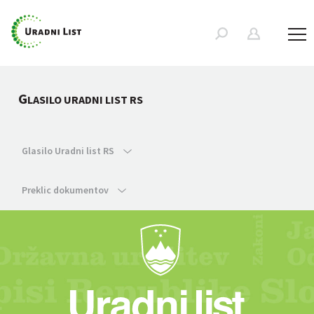
G
LASILO URADNI LIST RS
Glasilo Uradni list RS
Preklic dokumentov