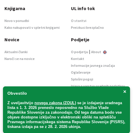
Knjigarna
UL info tok
Novo v ponudbi
O storitvi
Kako nakupovati v spletni knjigarni
Preizkusi brezplačno
Novice
Podjetje
|
Aktualni članki
O podjetju
About
Naroči se na novice
Kontakt
Informacije javnega značaja
Oglaševanje
Splošni pogoji
Izjava o varstvu osebnih podatkov
×
E-dražbe
Obvestilo
Z uveljavitvijo
novega zakona (ZOUL)
se je
izdajanje uradnega
lista s 1. 3. 2026 preneslo
neposredno
na Službo Vlade
Republike Slovenije za zakonodajo
. Od tega datuma bodo vse
objave dostopne izključno v elektronski obliki na spletišču
Pravnega informacijskega sistema Republike Slovenije (PISRS),
Uradni list d. o. o. – v likvidaciji / Vse pravice pridržane.
tiskana izdaja pa se z 28. 2. 2026 ukinja.
Pravna obvestila
/
Piškotki
/ Avtorji:
TriTim spletna agencija
v sodelovanju z