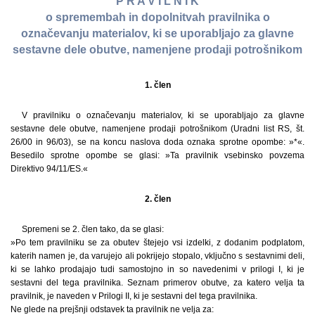
P R A V I L N I K
o spremembah in dopolnitvah pravilnika o
označevanju materialov, ki se uporabljajo za glavne
sestavne dele obutve, namenjene prodaji potrošnikom
1. člen
V pravilniku o označevanju materialov, ki se uporabljajo za glavne
sestavne dele obutve, namenjene prodaji potrošnikom (Uradni list RS, št.
26/00 in 96/03), se na koncu naslova doda oznaka sprotne opombe: »*«.
Besedilo sprotne opombe se glasi: »Ta pravilnik vsebinsko povzema
Direktivo 94/11/ES.«
2. člen
Spremeni se 2. člen tako, da se glasi:
»Po tem pravilniku se za obutev štejejo vsi izdelki, z dodanim podplatom,
katerih namen je, da varujejo ali pokrijejo stopalo, vključno s sestavnimi deli,
ki se lahko prodajajo tudi samostojno in so navedenimi v prilogi I, ki je
sestavni del tega pravilnika. Seznam primerov obutve, za katero velja ta
pravilnik, je naveden v Prilogi II, ki je sestavni del tega pravilnika.
Ne glede na prejšnji odstavek ta pravilnik ne velja za: