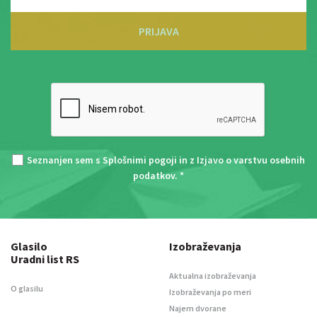
PRIJAVA
Seznanjen sem s
Splošnimi pogoji
in z
Izjavo o varstvu osebnih
podatkov
. *
Glasilo
Izobraževanja
Uradni list RS
Aktualna izobraževanja
O glasilu
Izobraževanja po meri
Najem dvorane