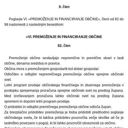
9. člen
Poglavje VI. »PREMOŽENJE IN FINANCIRANJE OBČINE«, členi od 82 do
98 nadomesti z naslednjim besedilom:
»VI. PREMOŽENJE IN FINANCIRANJE OBČINE
82. člen
Premoženje občine sestavljajo nepremične in premične stvari v lasti
občine, denarna sredstva in pravice.
Občina mora s premoženjem gospodariti kot dober gospodar.
Odločitev o odtujitvi nepremičnega premoženja občine sprejme občinski
svet.
Letni program prodaje občinskega finančnega in stvarnega premoženja v
postopku sprejemanja proračuna sprejme občinski svet na predlog župana.
Med izvrševanjem proračuna lahko občinski svet na predlog župana
spremeni in dopolni letni program prodaje.
O pridobitvi in odtujitvi premičnega premoženja občine odloča župan.
Za brezplačno pridobitev premoženja je treba pridobiti predhodno soglasje
občinskega sveta, če bi takšna pridobitev povzročila večje stroške ali če je
lastništvo povezano s pogoji, ki bi lahko povzročili obveznosti za občino.