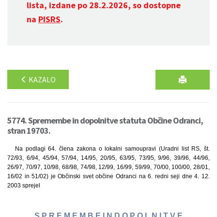
lista, izdane po 28.2.2026, so dostopne
na
PISRS
.
KAZALO
5774. Spremembe in dopolnitve statuta Občine Odranci,
stran 19703.
Na podlagi 64. člena zakona o lokalni samoupravi (Uradni list RS, št.
72/93, 6/94, 45/94, 57/94, 14/95, 20/95, 63/95, 73/95, 9/96, 39/96, 44/96,
26/97, 70/97, 10/98, 68/98, 74/98, 12/99, 16/99, 59/99, 70/00, 100/00, 28/01,
16/02 in 51/02) je Občinski svet občine Odranci na 6. redni seji dne 4. 12.
2003 sprejel
S P R E M E M B E I N D O P O L N I T V E