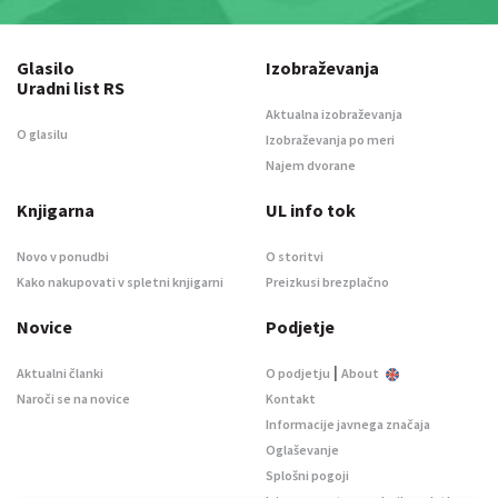
Glasilo
Izobraževanja
Uradni list RS
Aktualna izobraževanja
O glasilu
Izobraževanja po meri
Najem dvorane
Knjigarna
UL info tok
Novo v ponudbi
O storitvi
Kako nakupovati v spletni knjigarni
Preizkusi brezplačno
Novice
Podjetje
|
Aktualni članki
O podjetju
About
Naroči se na novice
Kontakt
Informacije javnega značaja
Oglaševanje
Splošni pogoji