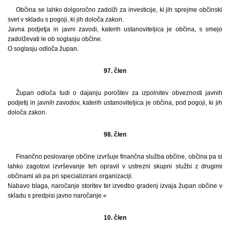
Občina se lahko dolgoročno zadolži za investicije, ki jih sprejme občinski
svet v skladu s pogoji, ki jih določa zakon.
Javna podjetja in javni zavodi, katerih ustanoviteljica je občina, s smejo
zadolževati le ob soglasju občine.
O soglasju odloča župan.
97. člen
Župan odloča tudi o dajanju poroštev za izpolnitev obveznosti javnih
podjetij in javnih zavodov, katerih ustanoviteljica je občina, pod pogoji, ki jih
določa zakon.
98. člen
Finančno poslovanje občine izvršuje finančna služba občine, občina pa si
lahko zagotovi izvrševanje teh opravil v ustrezni skupni službi z drugimi
občinami ali pa pri specializirani organizaciji.
Nabavo blaga, naročanje storitev ter izvedbo gradenj izvaja župan občine v
skladu s predpisi javno naročanje.«
10. člen