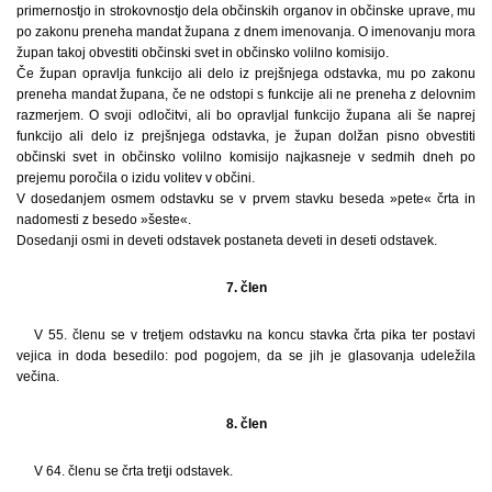
primernostjo in strokovnostjo dela občinskih organov in občinske uprave, mu
po zakonu preneha mandat župana z dnem imenovanja. O imenovanju mora
župan takoj obvestiti občinski svet in občinsko volilno komisijo.
Če župan opravlja funkcijo ali delo iz prejšnjega odstavka, mu po zakonu
preneha mandat župana, če ne odstopi s funkcije ali ne preneha z delovnim
razmerjem. O svoji odločitvi, ali bo opravljal funkcijo župana ali še naprej
funkcijo ali delo iz prejšnjega odstavka, je župan dolžan pisno obvestiti
občinski svet in občinsko volilno komisijo najkasneje v sedmih dneh po
prejemu poročila o izidu volitev v občini.
V dosedanjem osmem odstavku se v prvem stavku beseda »pete« črta in
nadomesti z besedo »šeste«.
Dosedanji osmi in deveti odstavek postaneta deveti in deseti odstavek.
7. člen
V 55. členu se v tretjem odstavku na koncu stavka črta pika ter postavi
vejica in doda besedilo: pod pogojem, da se jih je glasovanja udeležila
večina.
8. člen
V 64. členu se črta tretji odstavek.