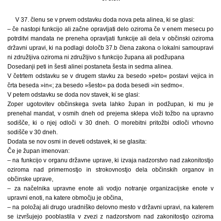
V 37. členu se v prvem odstavku doda nova peta alinea, ki se glasi:
– če nastopi funkcijo ali začne opravljati delo oziroma če v enem mesecu po
potrditvi mandata ne preneha opravljati funkcije ali dela v občinski oziroma
državni upravi, ki na podlagi določb 37.b člena zakona o lokalni samoupravi
ni združljiva oziroma ni združljivo s funkcijo župana ali podžupana
Dosedanji peti in šesti alinei postaneta šesta in sedma alinea.
V četrtem odstavku se v drugem stavku za besedo »peto« postavi vejica in
črta beseda »in«; za besedo »šesto« pa doda besedi »in sedmo«.
V petem odstavku se doda nov stavek, ki se glasi:
Zoper ugotovitev občinskega sveta lahko župan in podžupan, ki mu je
prenehal mandat, v osmih dneh od prejema sklepa vloži tožbo na upravno
sodišče, ki o njej odloči v 30 dneh. O morebitni pritožbi odloči vrhovno
sodišče v 30 dneh.
Dodata se nov osmi in deveti odstavek, ki se glasita:
Če je župan imenovan:
– na funkcijo v organu državne uprave, ki izvaja nadzorstvo nad zakonitostjo
oziroma nad primernostjo in strokovnostjo dela občinskih organov in
občinske uprave,
– za načelnika upravne enote ali vodjo notranje organizacijske enote v
upravni enoti, na katere območju je občina,
– na položaj ali drugo uradniško delovno mesto v državni upravi, na katerem
se izvršujejo pooblastila v zvezi z nadzorstvom nad zakonitostjo oziroma