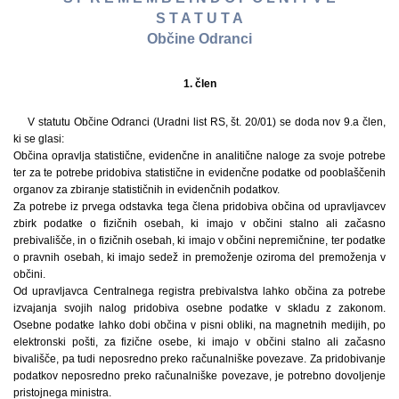
S T A T U T A
Občine Odranci
1. člen
V statutu Občine Odranci (Uradni list RS, št. 20/01) se doda nov 9.a člen,
ki se glasi:
Občina opravlja statistične, evidenčne in analitične naloge za svoje potrebe
ter za te potrebe pridobiva statistične in evidenčne podatke od pooblaščenih
organov za zbiranje statističnih in evidenčnih podatkov.
Za potrebe iz prvega odstavka tega člena pridobiva občina od upravljavcev
zbirk podatke o fizičnih osebah, ki imajo v občini stalno ali začasno
prebivališče, in o fizičnih osebah, ki imajo v občini nepremičnine, ter podatke
o pravnih osebah, ki imajo sedež in premoženje oziroma del premoženja v
občini.
Od upravljavca Centralnega registra prebivalstva lahko občina za potrebe
izvajanja svojih nalog pridobiva osebne podatke v skladu z zakonom.
Osebne podatke lahko dobi občina v pisni obliki, na magnetnih medijih, po
elektronski pošti, za fizične osebe, ki imajo v občini stalno ali začasno
bivališče, pa tudi neposredno preko računalniške povezave. Za pridobivanje
podatkov neposredno preko računalniške povezave, je potrebno dovoljenje
pristojnega ministra.