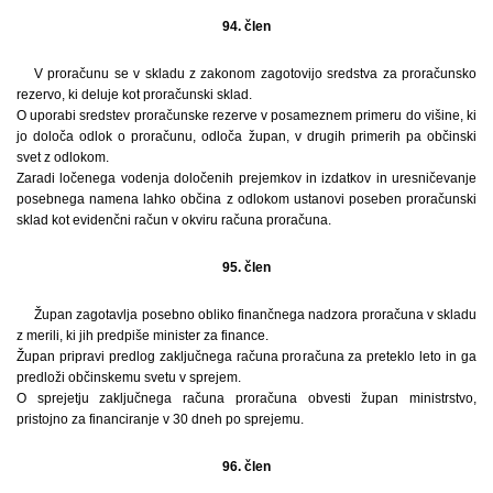
94. člen
V proračunu se v skladu z zakonom zagotovijo sredstva za proračunsko
rezervo, ki deluje kot proračunski sklad.
O uporabi sredstev proračunske rezerve v posameznem primeru do višine, ki
jo določa odlok o proračunu, odloča župan, v drugih primerih pa občinski
svet z odlokom.
Zaradi ločenega vodenja določenih prejemkov in izdatkov in uresničevanje
posebnega namena lahko občina z odlokom ustanovi poseben proračunski
sklad kot evidenčni račun v okviru računa proračuna.
95. člen
Župan zagotavlja posebno obliko finančnega nadzora proračuna v skladu
z merili, ki jih predpiše minister za finance.
Župan pripravi predlog zaključnega računa proračuna za preteklo leto in ga
predloži občinskemu svetu v sprejem.
O sprejetju zaključnega računa proračuna obvesti župan ministrstvo,
pristojno za financiranje v 30 dneh po sprejemu.
96. člen