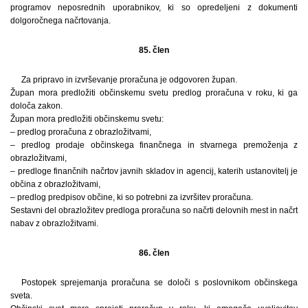
programov neposrednih uporabnikov, ki so opredeljeni z dokumenti
dolgoročnega načrtovanja.
85. člen
Za pripravo in izvrševanje proračuna je odgovoren župan.
Župan mora predložiti občinskemu svetu predlog proračuna v roku, ki ga
določa zakon.
Župan mora predložiti občinskemu svetu:
– predlog proračuna z obrazložitvami,
– predlog prodaje občinskega finančnega in stvarnega premoženja z
obrazložitvami,
– predloge finančnih načrtov javnih skladov in agencij, katerih ustanovitelj je
občina z obrazložitvami,
– predlog predpisov občine, ki so potrebni za izvršitev proračuna.
Sestavni del obrazložitev predloga proračuna so načrti delovnih mest in načrt
nabav z obrazložitvami.
86. člen
Postopek sprejemanja proračuna se določi s poslovnikom občinskega
sveta.