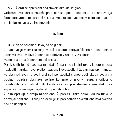
V 29. členu se spremeni prvi stavek tako, da se glasi:
Občinski svet lahko razreši predsednika, podpredsednika, posameznega
člana delovnega telesa občinskega sveta ali delovno telo v celoti po enakem
postopku kot velja za imenovanje.
5. člen
33. člen se spremeni tako, da se glasi:
Župana volijo volivci, ki imajo v občini stalno prebivališče, na neposrednih in
tajnih volitvah. Volitve župana se opravijo v skladu z zakonom.
Mandatna doba župana traja štiri leta.
Potek štirih let od nastopa mandata župana je skrajni rok, v katerem mora
nastopiti mandat novoizvoljeni župan. Novoizvoljeni župan nastopi mandat,
ko občinski svet na svoji prvi seji po izvolitvi članov občinskega sveta na
podlagi potrdila občinske volilne komisije o izvolitvi župana odloči o
morebitnih pritožbah drugih kandidatov ali predstavnikov kandidatur za
župana oziroma ugotovi, da takih pritožb ni bilo.
Župan opravlja funkcijo nepoklicno. Župan se lahko odloči, da bo funkcijo
opravljal poklicno. O svoji odločitvi je župan dolžan obvestiti občinski svet na
prvi naslednji seji.
6. člen