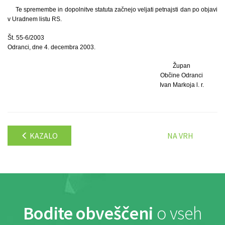
Te spremembe in dopolnitve statuta začnejo veljati petnajsti dan po objavi
v Uradnem listu RS.
Št. 55-6/2003
Odranci, dne 4. decembra 2003.
Župan
Občine Odranci
Ivan Markoja l. r.
KAZALO
NA VRH
Bodite obveščeni
o vseh