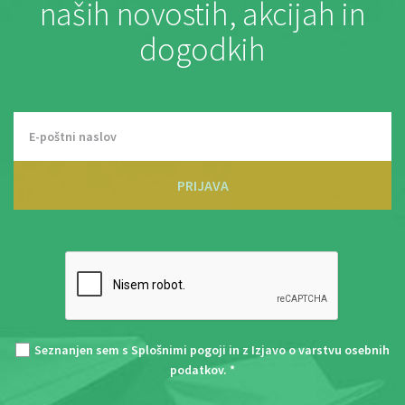
naših novostih, akcijah in
dogodkih
PRIJAVA
Seznanjen sem s
Splošnimi pogoji
in z
Izjavo o varstvu osebnih
podatkov
. *