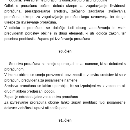
Občinski svet sprejme proračun z odlokom o proračunu občine.
Odlok o proračunu občine določa ukrepe za zagotavljanje likvidnosti
proračuna, prerazporejanje sredstev, začasno zadržanje izvrševanja
proračuna, ukrepe za zagotavljanje proračunskega ravnovesja ter druge
ukrepe za izvrševanje proračuna.
V odloku o proračunu se določijo tudi obseg zadolževanja in vseh
predvidenih poroštev občine in drugi elementi, ki jih določa zakon, ter
posebna pooblastila županu pri izvrševanju proračuna.
90. člen
Sredstva proračuna se smejo uporabljati le za namene, ki so določeni s
proračunom.
V imenu občine se smejo prevzemati obveznosti le v okviru sredstev, ki so v
proračunu predvidena za posamezne namene.
Sredstva proračuna se lahko uporabijo, če so izpolnjeni vsi z zakonom ali
drugim aktom predpisani pogoji.
Župan je odredodajalec za sredstva proračuna.
Za izvrševanje proračuna občine lahko župan pooblasti tudi posamezne
delavce v občinski upravi ali podžupana.
91. člen