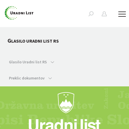
G
LASILO URADNI LIST RS
Glasilo Uradni list RS
Preklic dokumentov