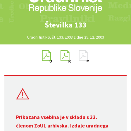
Številka 133
Uradni list RS, št. 133/2003 z dne 29. 12. 2003
Prikazana vsebina je v skladu s 33.
členom
ZoUL
arhivska. Izdaje uradnega