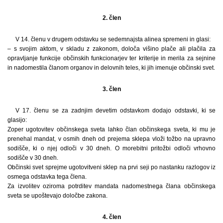
2. člen
V 14. členu v drugem odstavku se sedemnajsta alinea spremeni in glasi:
– s svojim aktom, v skladu z zakonom, določa višino plače ali plačila za
opravljanje funkcije občinskih funkcionarjev ter kriterije in merila za sejnine
in nadomestila članom organov in delovnih teles, ki jih imenuje občinski svet.
3. člen
V 17. členu se za zadnjim devetim odstavkom dodajo odstavki, ki se
glasijo:
Zoper ugotovitev občinskega sveta lahko član občinskega sveta, ki mu je
prenehal mandat, v osmih dneh od prejema sklepa vloži tožbo na upravno
sodišče, ki o njej odloči v 30 dneh. O morebitni pritožbi odloči vrhovno
sodišče v 30 dneh.
Občinski svet sprejme ugotovitveni sklep na prvi seji po nastanku razlogov iz
osmega odstavka tega člena.
Za izvolitev oziroma potrditev mandata nadomestnega člana občinskega
sveta se upoštevajo določbe zakona.
4. člen