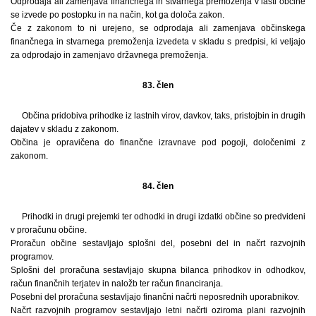
Odprodaja ali zamenjava finančnega in stvarnega premoženja v lasti občine
se izvede po postopku in na način, kot ga določa zakon.
Če z zakonom to ni urejeno, se odprodaja ali zamenjava občinskega
finančnega in stvarnega premoženja izvedeta v skladu s predpisi, ki veljajo
za odprodajo in zamenjavo državnega premoženja.
83. člen
Občina pridobiva prihodke iz lastnih virov, davkov, taks, pristojbin in drugih
dajatev v skladu z zakonom.
Občina je opravičena do finančne izravnave pod pogoji, določenimi z
zakonom.
84. člen
Prihodki in drugi prejemki ter odhodki in drugi izdatki občine so predvideni
v proračunu občine.
Proračun občine sestavljajo splošni del, posebni del in načrt razvojnih
programov.
Splošni del proračuna sestavljajo skupna bilanca prihodkov in odhodkov,
račun finančnih terjatev in naložb ter račun financiranja.
Posebni del proračuna sestavljajo finančni načrti neposrednih uporabnikov.
Načrt razvojnih programov sestavljajo letni načrti oziroma plani razvojnih