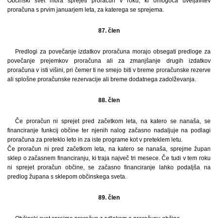
Občinski svet mora sprejeti proračun v roku, ki omogoča uveljavitev
proračuna s prvim januarjem leta, za katerega se sprejema.
87. člen
Predlogi za povečanje izdatkov proračuna morajo obsegati predloge za
povečanje prejemkov proračuna ali za zmanjšanje drugih izdatkov
proračuna v isti višini, pri čemer ti ne smejo biti v breme proračunske rezerve
ali splošne proračunske rezervacije ali breme dodatnega zadolževanja.
88. člen
Če proračun ni sprejet pred začetkom leta, na katero se nanaša, se
financiranje funkcij občine ter njenih nalog začasno nadaljuje na podlagi
proračuna za preteklo leto in za iste programe kot v preteklem letu.
Če proračun ni pred začetkom leta, na katero se nanaša, sprejme župan
sklep o začasnem financiranju, ki traja največ tri mesece. Če tudi v tem roku
ni sprejet proračun občine, se začasno financiranje lahko podaljša na
predlog župana s sklepom občinskega sveta.
89. člen