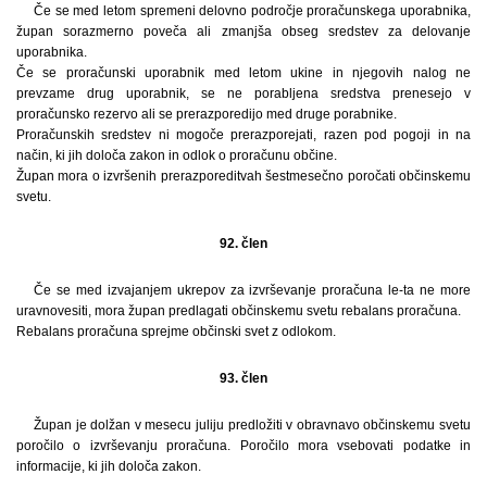
Če se med letom spremeni delovno področje proračunskega uporabnika,
župan sorazmerno poveča ali zmanjša obseg sredstev za delovanje
uporabnika.
Če se proračunski uporabnik med letom ukine in njegovih nalog ne
prevzame drug uporabnik, se ne porabljena sredstva prenesejo v
proračunsko rezervo ali se prerazporedijo med druge porabnike.
Proračunskih sredstev ni mogoče prerazporejati, razen pod pogoji in na
način, ki jih določa zakon in odlok o proračunu občine.
Župan mora o izvršenih prerazporeditvah šestmesečno poročati občinskemu
svetu.
92. člen
Če se med izvajanjem ukrepov za izvrševanje proračuna le-ta ne more
uravnovesiti, mora župan predlagati občinskemu svetu rebalans proračuna.
Rebalans proračuna sprejme občinski svet z odlokom.
93. člen
Župan je dolžan v mesecu juliju predložiti v obravnavo občinskemu svetu
poročilo o izvrševanju proračuna. Poročilo mora vsebovati podatke in
informacije, ki jih določa zakon.