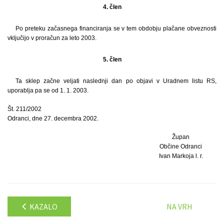
4. člen
Po preteku začasnega financiranja se v tem obdobju plačane obveznosti
vključijo v proračun za leto 2003.
5. člen
Ta sklep začne veljati naslednji dan po objavi v Uradnem listu RS,
uporablja pa se od 1. 1. 2003.
Št. 211/2002
Odranci, dne 27. decembra 2002.
Župan
Občine Odranci
Ivan Markoja l. r.
KAZALO
NA VRH