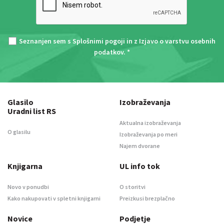
Seznanjen sem s
Splošnimi pogoji
in z
Izjavo o varstvu osebnih
podatkov
. *
Glasilo
Izobraževanja
Uradni list RS
Aktualna izobraževanja
O glasilu
Izobraževanja po meri
Najem dvorane
Knjigarna
UL info tok
Novo v ponudbi
O storitvi
Kako nakupovati v spletni knjigarni
Preizkusi brezplačno
Novice
Podjetje