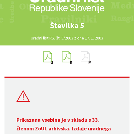
Številka 5
Uradni list RS, št. 5/2003 z dne 17. 1. 2003
Prikazana vsebina je v skladu s 33.
členom
ZoUL
arhivska. Izdaje uradnega