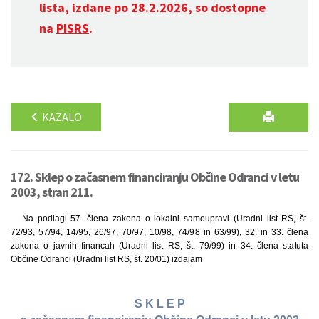
lista, izdane po 28.2.2026, so dostopne
na
PISRS
.
KAZALO
172. Sklep o začasnem financiranju Občine Odranci v letu
2003, stran 211.
Na podlagi 57. člena zakona o lokalni samoupravi (Uradni list RS, št.
72/93, 57/94, 14/95, 26/97, 70/97, 10/98, 74/98 in 63/99), 32. in 33. člena
zakona o javnih financah (Uradni list RS, št. 79/99) in 34. člena statuta
Občine Odranci (Uradni list RS, št. 20/01) izdajam
S K L E P