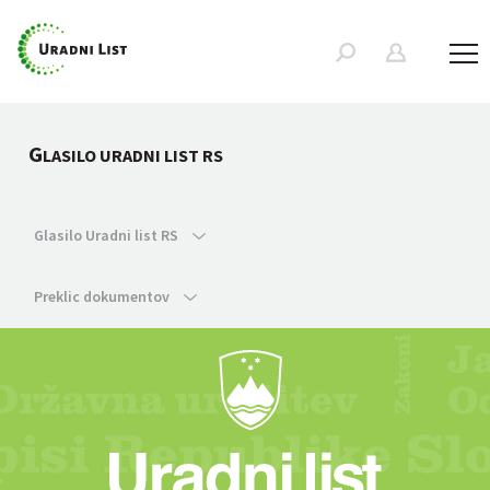
G
LASILO URADNI LIST RS
Glasilo Uradni list RS
Preklic dokumentov