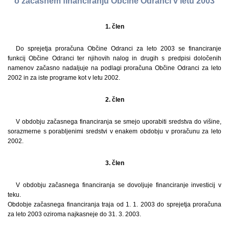
o začasnem financiranju Občine Odranci v letu 2003
1. člen
Do sprejetja proračuna Občine Odranci za leto 2003 se financiranje
funkcij Občine Odranci ter njihovih nalog in drugih s predpisi določenih
namenov začasno nadaljuje na podlagi proračuna Občine Odranci za leto
2002 in za iste programe kot v letu 2002.
2. člen
V obdobju začasnega financiranja se smejo uporabiti sredstva do višine,
sorazmerne s porabljenimi sredstvi v enakem obdobju v proračunu za leto
2002.
3. člen
V obdobju začasnega financiranja se dovoljuje financiranje investicij v
teku.
Obdobje začasnega financiranja traja od 1. 1. 2003 do sprejetja proračuna
za leto 2003 oziroma najkasneje do 31. 3. 2003.