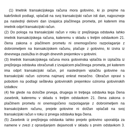
(1) Imetnik transakcijskega računa mora gotovino, ki jo prejme na
kakršnikoli podlagi, vplačati na svoj transakcijski račun isti dan, najpozneje
pa naslednji delovni dan izvajalca plačilnega prometa, pri katerem ima
imetnik odprt transakcijski račun.
(2) Do pologa na transakcijski račun v roku iz prejšnjega odstavka lahko
imetnik transakcijskega računa, kateremu v skladu s tretjim odstavkom 21.
člena zakona o plačilnem prometu ni onemogočeno razpolaganje z
dobroimetjem na transakcijskem računu, plačuje z gotovino, ki izvira iz
dnevnega zaslužka in drugih dnevnih prejemkov v gotovini.
(3) Imetnik transakcijskega računa mora gotovinska vplačila in izplačila iz
prejšnjega odstavka obračunati z izvajalcem plačilnega prometa, pri katerem
ima odprt transakcijski račun, pri naslednjem vplačilu gotovine na
transakcijski račun oziroma najmanj enkrat mesečno. Obračun opravi s
pobotom na podlagi seštevka gotovinskih prejemkov oziroma gotovinskih
izdatkov.
(4) Ne glede na določbe prvega, drugega in tretjega odstavka tega člena
zasebnik, kateremu v skladu s tretjim odstavkom 21. člena zakona o
plačilnem prometu ni onemogočeno razpolaganje z dobroimetjem na
transakcijskem računu, prejete gotovine ni dolžan vplačati na svoj
transakcijski račun v roku iz prvega odstavka tega člena.
(5) Zasebnik iz prejšnjega odstavka lahko prejeto gotovino uporablja za
namene v zvezi z opravljanjem dejavnosti v skladu s prvim odstavkom 3.