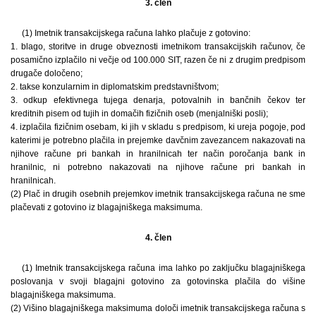
3. člen
(1) Imetnik transakcijskega računa lahko plačuje z gotovino:
1. blago, storitve in druge obveznosti imetnikom transakcijskih računov, če
posamično izplačilo ni večje od 100.000 SIT, razen če ni z drugim predpisom
drugače določeno;
2. takse konzularnim in diplomatskim predstavništvom;
3. odkup efektivnega tujega denarja, potovalnih in bančnih čekov ter
kreditnih pisem od tujih in domačih fizičnih oseb (menjalniški posli);
4. izplačila fizičnim osebam, ki jih v skladu s predpisom, ki ureja pogoje, pod
katerimi je potrebno plačila in prejemke davčnim zavezancem nakazovati na
njihove račune pri bankah in hranilnicah ter način poročanja bank in
hranilnic, ni potrebno nakazovati na njihove račune pri bankah in
hranilnicah.
(2) Plač in drugih osebnih prejemkov imetnik transakcijskega računa ne sme
plačevati z gotovino iz blagajniškega maksimuma.
4. člen
(1) Imetnik transakcijskega računa ima lahko po zaključku blagajniškega
poslovanja v svoji blagajni gotovino za gotovinska plačila do višine
blagajniškega maksimuma.
(2) Višino blagajniškega maksimuma določi imetnik transakcijskega računa s