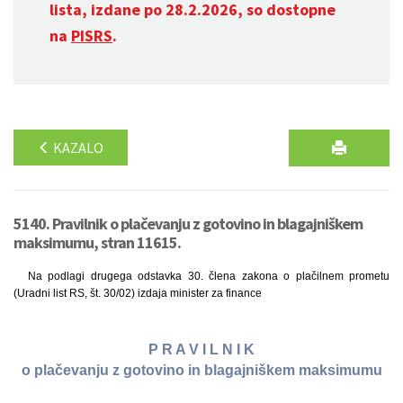
lista, izdane po 28.2.2026, so dostopne
na
PISRS
.
KAZALO
5140. Pravilnik o plačevanju z gotovino in blagajniškem
maksimumu, stran 11615.
Na podlagi drugega odstavka 30. člena zakona o plačilnem prometu
(Uradni list RS, št. 30/02) izdaja minister za finance
P R A V I L N I K
o plačevanju z gotovino in blagajniškem maksimumu