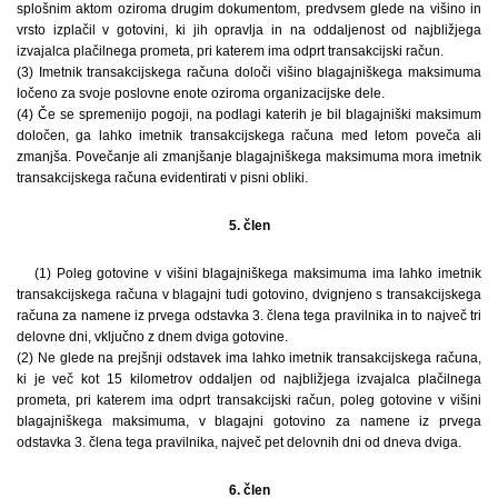
splošnim aktom oziroma drugim dokumentom, predvsem glede na višino in
vrsto izplačil v gotovini, ki jih opravlja in na oddaljenost od najbližjega
izvajalca plačilnega prometa, pri katerem ima odprt transakcijski račun.
(3) Imetnik transakcijskega računa določi višino blagajniškega maksimuma
ločeno za svoje poslovne enote oziroma organizacijske dele.
(4) Če se spremenijo pogoji, na podlagi katerih je bil blagajniški maksimum
določen, ga lahko imetnik transakcijskega računa med letom poveča ali
zmanjša. Povečanje ali zmanjšanje blagajniškega maksimuma mora imetnik
transakcijskega računa evidentirati v pisni obliki.
5. člen
(1) Poleg gotovine v višini blagajniškega maksimuma ima lahko imetnik
transakcijskega računa v blagajni tudi gotovino, dvignjeno s transakcijskega
računa za namene iz prvega odstavka 3. člena tega pravilnika in to največ tri
delovne dni, vključno z dnem dviga gotovine.
(2) Ne glede na prejšnji odstavek ima lahko imetnik transakcijskega računa,
ki je več kot 15 kilometrov oddaljen od najbližjega izvajalca plačilnega
prometa, pri katerem ima odprt transakcijski račun, poleg gotovine v višini
blagajniškega maksimuma, v blagajni gotovino za namene iz prvega
odstavka 3. člena tega pravilnika, največ pet delovnih dni od dneva dviga.
6. člen