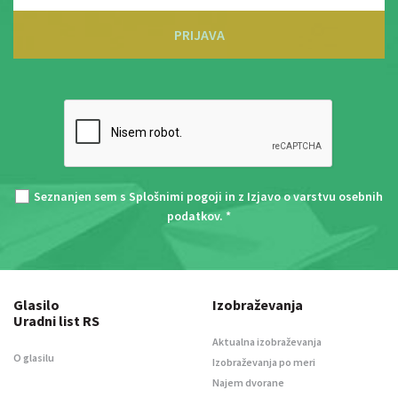
PRIJAVA
Seznanjen sem s
Splošnimi pogoji
in z
Izjavo o varstvu osebnih
podatkov
. *
Glasilo
Izobraževanja
Uradni list RS
Aktualna izobraževanja
O glasilu
Izobraževanja po meri
Najem dvorane