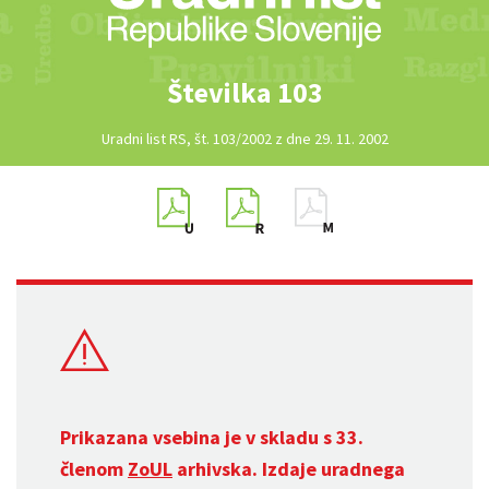
Številka 103
Uradni list RS, št. 103/2002 z dne 29. 11. 2002
Prikazana vsebina je v skladu s 33.
členom
ZoUL
arhivska. Izdaje uradnega