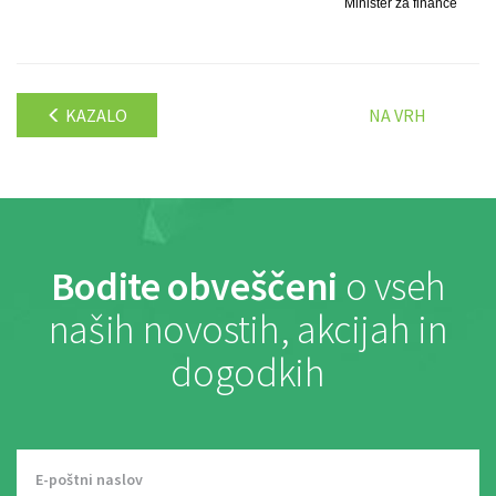
Minister za finance
KAZALO
NA VRH
Bodite obveščeni
o vseh
naših novostih, akcijah in
dogodkih