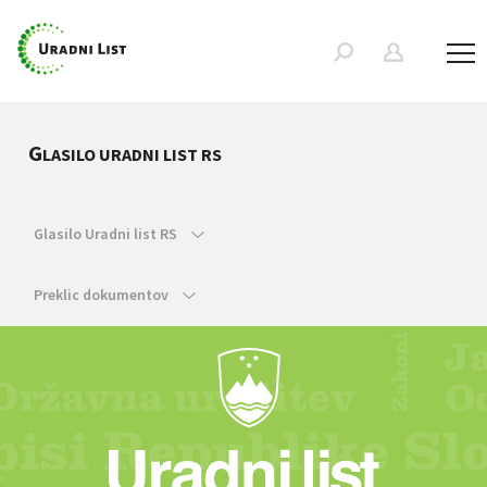
G
LASILO URADNI LIST RS
Glasilo Uradni list RS
Preklic dokumentov