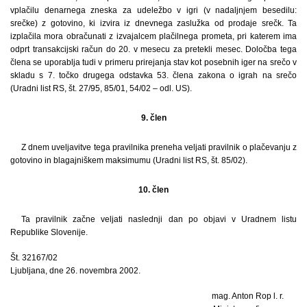
vplačilu denarnega zneska za udeležbo v igri (v nadaljnjem besedilu:
srečke) z gotovino, ki izvira iz dnevnega zaslužka od prodaje srečk. Ta
izplačila mora obračunati z izvajalcem plačilnega prometa, pri katerem ima
odprt transakcijski račun do 20. v mesecu za pretekli mesec. Določba tega
člena se uporablja tudi v primeru prirejanja stav kot posebnih iger na srečo v
skladu s 7. točko drugega odstavka 53. člena zakona o igrah na srečo
(Uradni list RS, št. 27/95, 85/01, 54/02 – odl. US).
9. člen
Z dnem uveljavitve tega pravilnika preneha veljati pravilnik o plačevanju z
gotovino in blagajniškem maksimumu (Uradni list RS, št. 85/02).
10. člen
Ta pravilnik začne veljati naslednji dan po objavi v Uradnem listu
Republike Slovenije.
Št. 32167/02
Ljubljana, dne 26. novembra 2002.
mag. Anton Rop l. r.