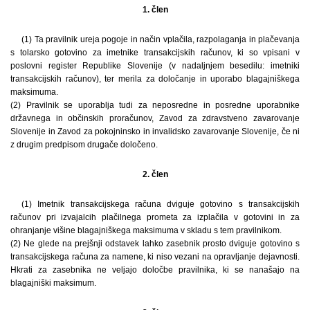
1. člen
(1) Ta pravilnik ureja pogoje in način vplačila, razpolaganja in plačevanja
s tolarsko gotovino za imetnike transakcijskih računov, ki so vpisani v
poslovni register Republike Slovenije (v nadaljnjem besedilu: imetniki
transakcijskih računov), ter merila za določanje in uporabo blagajniškega
maksimuma.
(2) Pravilnik se uporablja tudi za neposredne in posredne uporabnike
državnega in občinskih proračunov, Zavod za zdravstveno zavarovanje
Slovenije in Zavod za pokojninsko in invalidsko zavarovanje Slovenije, če ni
z drugim predpisom drugače določeno.
2. člen
(1) Imetnik transakcijskega računa dviguje gotovino s transakcijskih
računov pri izvajalcih plačilnega prometa za izplačila v gotovini in za
ohranjanje višine blagajniškega maksimuma v skladu s tem pravilnikom.
(2) Ne glede na prejšnji odstavek lahko zasebnik prosto dviguje gotovino s
transakcijskega računa za namene, ki niso vezani na opravljanje dejavnosti.
Hkrati za zasebnika ne veljajo določbe pravilnika, ki se nanašajo na
blagajniški maksimum.