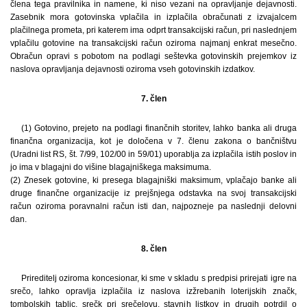
člena tega pravilnika in namene, ki niso vezani na opravljanje dejavnosti.
Zasebnik mora gotovinska vplačila in izplačila obračunati z izvajalcem
plačilnega prometa, pri katerem ima odprt transakcijski račun, pri naslednjem
vplačilu gotovine na transakcijski račun oziroma najmanj enkrat mesečno.
Obračun opravi s pobotom na podlagi seštevka gotovinskih prejemkov iz
naslova opravljanja dejavnosti oziroma vseh gotovinskih izdatkov.
7. člen
(1) Gotovino, prejeto na podlagi finančnih storitev, lahko banka ali druga
finančna organizacija, kot je določena v 7. členu zakona o bančništvu
(Uradni list RS, št. 7/99, 102/00 in 59/01) uporablja za izplačila istih poslov in
jo ima v blagajni do višine blagajniškega maksimuma.
(2) Znesek gotovine, ki presega blagajniški maksimum, vplačajo banke ali
druge finančne organizacije iz prejšnjega odstavka na svoj transakcijski
račun oziroma poravnalni račun isti dan, najpozneje pa naslednji delovni
dan.
8. člen
Prireditelj oziroma koncesionar, ki sme v skladu s predpisi prirejati igre na
srečo, lahko opravlja izplačila iz naslova izžrebanih loterijskih značk,
tombolskih tablic, srečk pri srečelovu, stavnih listkov in drugih potrdil o