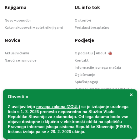
Knjigarna
UL info tok
Novo v ponudbi
O storitvi
Kako nakupovati v spletni knjigarni
Preizkusi brezplačno
Novice
Podjetje
|
Aktualni članki
O podjetju
About
Naroči se na novice
Kontakt
Informacije javnega značaja
Oglaševanje
Splošni pogoji
Izjava o varstvu osebnih podatkov
×
E-dražbe
Obvestilo
Z uveljavitvijo
novega zakona (ZOUL)
se je
izdajanje uradnega
lista s 1. 3. 2026 preneslo
neposredno
na Službo Vlade
Republike Slovenije za zakonodajo
. Od tega datuma bodo vse
objave dostopne izključno v elektronski obliki na spletišču
Pravnega informacijskega sistema Republike Slovenije (PISRS),
Uradni list d. o. o. – v likvidaciji / Vse pravice pridržane.
tiskana izdaja pa se z 28. 2. 2026 ukinja.
Pravna obvestila
/
Piškotki
/ Avtorji:
TriTim spletna agencija
v sodelovanju z