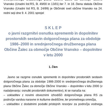
Vransko (Uradni list RS, št. 49/00 in 13/01) ter 7. in 16. člena statuta Občine
Vransko (Uradni list RS, št. 24/99) je Občinski svet občine Vransko na 24.
redni seji dne 9. 4. 2001 sprejel
S K L E P
o javni razgrnitvi osnutka sprememb in dopolnitev
prostorskih sestavin dolgoročnega plana za obdobje
1986–2000 in srednjeročnega družbenega plana
Občine Žalec za območje Občine Vransko – dopolnitev
v letu 2000
1. člen
Javno se razgrne osnutek sprememb in dopolnitev prostorskih sestavin
dolgoročnega plana za obdobje 1986-2000 in srednjeročnega družbenega
plana Občine Žalec za območje Občine Vransko – dopolnitev v letu 2000 (v
nadaljevanju: osnutki prostorskih dokumentov), ki se nanaša na:
– uskladitev z novimi obveznimi izhodišči dolgoročnega plana RS za
področje varstva naravne in kulturne dediščine, ter prometnega omrežja,
– uskladitev z dodatnimi podatki pristojnih resorjev za področja vodnega