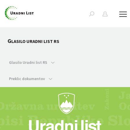
G
LASILO URADNI LIST RS
Glasilo Uradni list RS
Preklic dokumentov