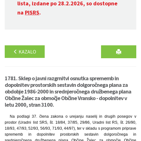
lista, izdane po 28.2.2026, so dostopne
na
PISRS
.
KAZALO
1781. Sklep o javni razgrnitvi osnutka sprememb in
dopolnitev prostorskih sestavin dolgoročnega plana za
obdobje 1986-2000 in srednjeročnega družbenega plana
Občine Žalec za območje Občine Vransko - dopolnitev v
letu 2000, stran 3100.
Na podlagi 37. člena zakona o urejanju naselij in drugih posegov v
prostor (Uradni list SRS, št. 18/84, 37/85, 29/86, Uradni list RS, št. 26/90,
18/93, 47/93, 52/93, 56/93, 71/93, 44/97), ter v skladu s programom priprave
sprememb in dopolnitev prostorskih sestavin dolgoročnega in
srednjeročnega družbenega plana Občine Žalec za območje Občine