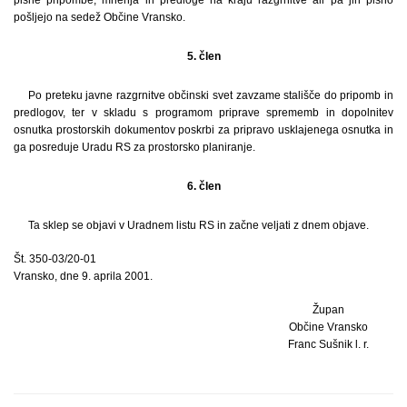
pošljejo na sedež Občine Vransko.
5. člen
Po preteku javne razgrnitve občinski svet zavzame stališče do pripomb in
predlogov, ter v skladu s programom priprave sprememb in dopolnitev
osnutka prostorskih dokumentov poskrbi za pripravo usklajenega osnutka in
ga posreduje Uradu RS za prostorsko planiranje.
6. člen
Ta sklep se objavi v Uradnem listu RS in začne veljati z dnem objave.
Št. 350-03/20-01
Vransko, dne 9. aprila 2001.
Župan
Občine Vransko
Franc Sušnik l. r.