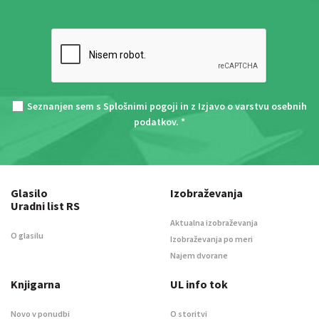
Seznanjen sem s
Splošnimi pogoji
in z
Izjavo o varstvu osebnih
podatkov
. *
Glasilo
Izobraževanja
Uradni list RS
Aktualna izobraževanja
O glasilu
Izobraževanja po meri
Najem dvorane
Knjigarna
UL info tok
Novo v ponudbi
O storitvi