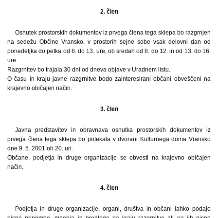
2. člen
Osnutek prostorskih dokumentov iz prvega člena tega sklepa bo razgrnjen
na sedežu Občine Vransko, v prostorih sejne sobe vsak delovni dan od
ponedeljka do petka od 8. do 13. ure, ob sredah od 8. do 12. in od 13. do 16.
ure.
Razgrnitev bo trajala 30 dni od dneva objave v Uradnem listu.
O času in kraju javne razgrnitve bodo zainteresirani občani obveščeni na
krajevno običajen način.
3. člen
Javna predstavitev in obravnava osnutka prostorskih dokumentov iz
prvega člena tega sklepa bo potekala v dvorani Kulturnega doma Vransko
dne 9. 5. 2001 ob 20. uri.
Občane, podjetja in druge organizacije se obvesti na krajevno običajen
način.
4. člen
Podjetja in druge organizacije, organi, društva in občani lahko podajo
pisne pripombe, mnenja in predloge na kraju razgrnitve ali pa jih pisno