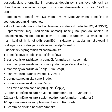
gospodarstva, energetike in prometa, dopolnitev z zasnovo območij za
obrambo in zaščito ter sprejeto prostorsko dokumentacijo v letih 1999 in
2000,
– dopolnitve območij varstva vodnih virov (vodovarstvena območja) in
vodnogospodarskih ureditev,
– dopolnitev skladno z odločbo Ustavnega sodišča (Uradni list RS, št. 93/99),
– spremembe mej ureditvenih območij naselij na pobudo občine in
posameznikov za potrebe poselitve – gradnja in ureditve na kvalitetnih in
manj kvalitetnih kmetijskih zemljiščih, skladno z izdelanimi strokovnimi
podlagami za področje poselitve za naselje Vransko,
– dopolnitev s programskimi zasnovami za:
1. območje lovske koče in strelišča Tešova,
2. stanovanjsko zazidavo na območju Vranskega – severni del,
3. stanovanjsko zazidavo na območju domačije Pečenik – Laz,
4. stanovanjsko zazidavo Čeplje – Na Bregu,
5. stanovanjsko gradnjo Prekopski zavodi,
6. obrtno stanovanjsko cono Brode,
7. obrtno stanovanjsko cono Rems,
8. poslovno obrtna cona ob priključku Čeplje,
9/1. park tehnične kulture z avtomotodromom Čeplje – varianta 1,
9/2. park tehnične kulture z avtomotodromom Vransko – varianta 2,
10. športno turistični kompleks na območju Podgrada,
11. centralno čistilno napravo Vransko.