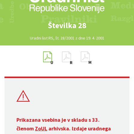
Številka 28
Uradni list RS, št. 28/2001 z dne 19. 4. 2001
Prikazana vsebina je v skladu s 33.
členom
ZoUL
arhivska. Izdaje uradnega