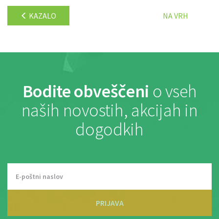
KAZALO
NA VRH
Bodite obveščeni
o vseh
naših novostih, akcijah in
dogodkih
PRIJAVA