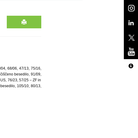
/04, 68/06, 47/13, 75/16,
ečiščeno besedilo, 91/09,
 US, 76/23, 57/25 – ZF in
besedilo, 105/10, 80/13,