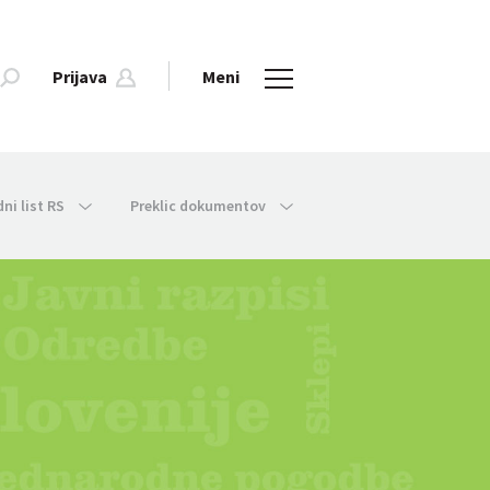
Prijava
Meni
dni list RS
Preklic dokumentov