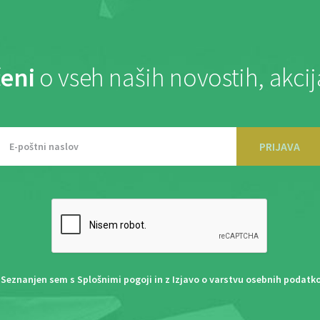
eni
o vseh naših novostih, akci
PRIJAVA
Seznanjen sem s
Splošnimi pogoji
in z
Izjavo o varstvu osebnih podatk