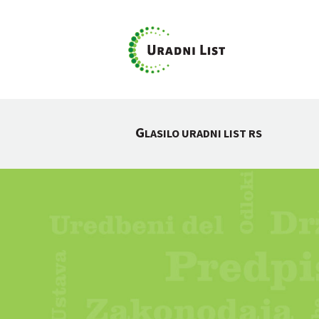
G
LASILO URADNI LIST RS