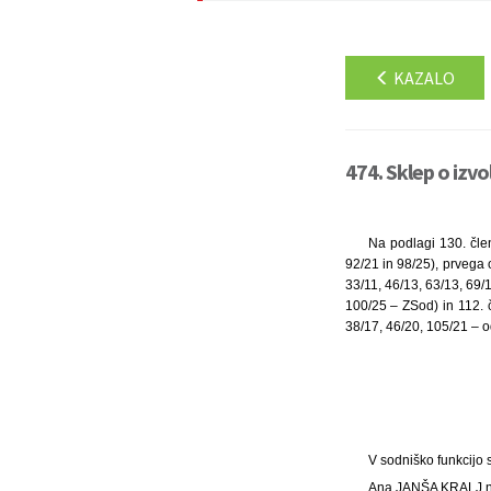
KAZALO
474. Sklep o izvo
Na podlagi 130. člen
92/21 in 98/25), prvega 
33/11, 46/13, 63/13, 69/
100/25 – ZSod) in 112. 
38/17, 46/20, 105/21 – od
V sodniško funkcijo s
Ana JANŠA KRALJ na