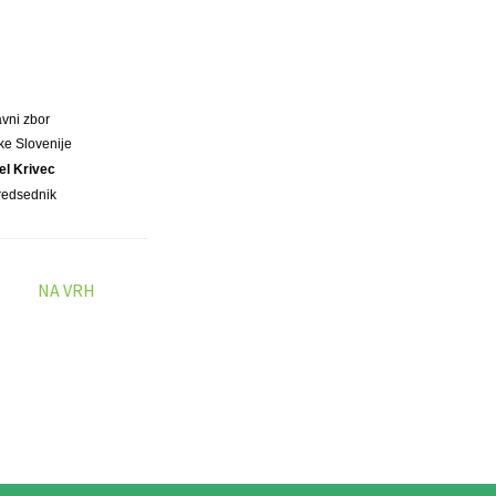
vni zbor
ke Slovenije
jel Krivec
redsednik
NA VRH