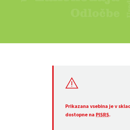
Prikazana vsebina je v skla
dostopne na
PISRS
.