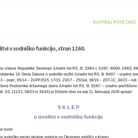
KOPIRAJ POVEZAVO
litvi v sodniško funkcijo, stran 1260.
a Ustave Republike Slovenije (Uradni list RS, št. 33/91-I, 42/97, 66/00, 24/03, 69
odstavka 19. člena Zakona o sodniški službi (Uradni list RS, št. 94/07 – uradno pr
13 – popr., 95/14 – ZUPPJS15, 17/15, 23/17 – ZSSve, 36/19 – ZDT-1C, 34/23 – odl.
člena Poslovnika državnega zbora (Uradni list RS, št. 92/07 – uradno prečiščeno 
l. US, 111/21, 58/23 in 35/24) je Državni zbor na seji 11. februarja 2026 sprejel
S K L E P
o izvolitvi v sodniško funkcijo
e izvoli:
 sodniško mesto okrajne sodnice na Okrajnem sodišču v Kranju.