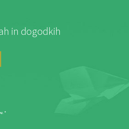
jah in dogodkih
ov
. *