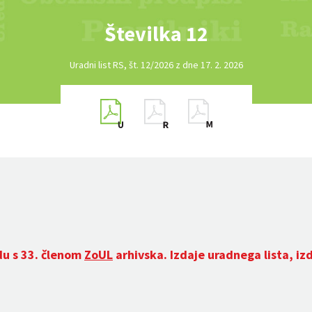
Številka 12
Uradni list RS, št. 12/2026 z dne 17. 2. 2026
du s 33. členom
ZoUL
arhivska. Izdaje uradnega lista, iz