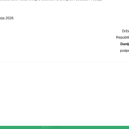
arja 2026
Drža
Republi
Dani
podp