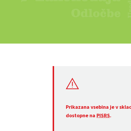
Prikazana vsebina je v skla
dostopne na
PISRS
.