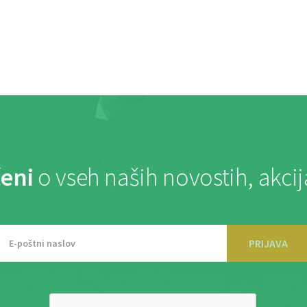
eni
o vseh naših novostih, akci
PRIJAVA