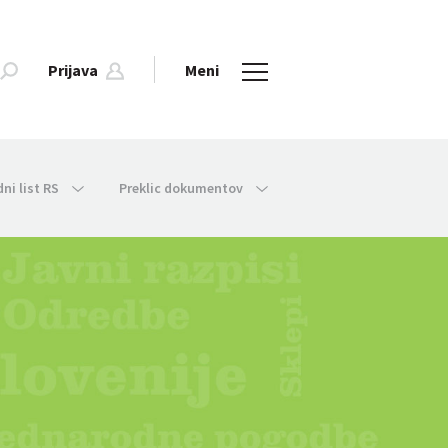
Prijava
Meni
dni list RS
Preklic dokumentov