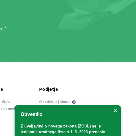
ov
. *
ce
Podjetje
|
i članki
O podjetju
About
se na novice
Kontakt
×
Obvestilo
Informacije javnega
značaja
Z uveljavitvijo
novega zakona (ZOUL)
se je
Oglaševanje
izdajanje uradnega lista s 1. 3. 2026 preneslo
Splošni pogoji