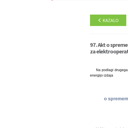
KAZALO
97. Akt o spreme
za elektrooperat
Na podlagi drugega o
energijo izdaja
o sprememb