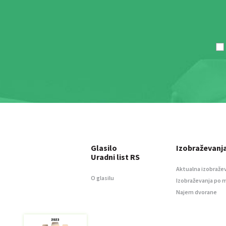
Glasilo
Izobraževanj
Uradni list RS
Aktualna izobraže
O glasilu
Izobraževanja po 
Najem dvorane