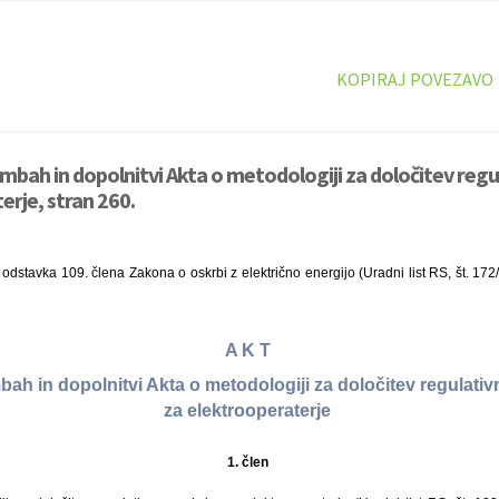
KOPIRAJ POVEZAVO
mbah in dopolnitvi Akta o metodologiji za določitev regu
erje, stran 260.
dstavka 109. člena Zakona o oskrbi z električno energijo (Uradni list RS, št. 172
A K T
ah in dopolnitvi Akta o metodologiji za določitev regulativ
za elektrooperaterje
1. člen