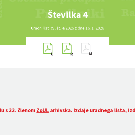
Številka 4
Uradni list RS, št. 4/2026 z dne 16. 1. 2026
du s 33. členom
ZoUL
arhivska. Izdaje uradnega lista, iz