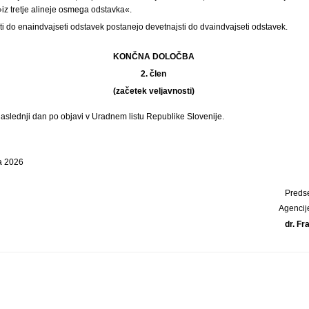
iz tretje alineje osmega odstavka«.
 do enaindvajseti odstavek postanejo devetnajsti do dvaindvajseti odstavek.
KONČNA DOLOČBA
2. člen
(začetek veljavnosti)
 naslednji dan po objavi v Uradnem listu Republike Slovenije.
ja 2026
Preds
Agencij
dr. Fr