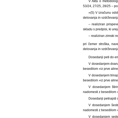
V Aktu o metodologij
53/24, 27/25, 28/25 – pop
»(5) V izračunu ods
delovanja in vzdrževanja
– realiziran prispe
skladu s predpisi, ki ure
– realiziran zimski r
pri čemer stroška, nav
delovanja in vzdrževanj
Dosedanji peti do en
V dosedanjem dvanaj
besedilom »iz prve alin
V dosedanjem trinajs
besedilom »iz prve alin
V dosedanjem štirin
nadomesti z besedilom »i
Dosedanji petnajsti 
V dosedanjem šestn
nadomesti z besedilom »
V dosedanjem sedem