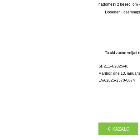
nadomesti z besedilom »
Dosedanji osemnajsti
Ta akt začne veljati
Št. 211-4/2025/46
Maribor, dne 13. januar
EVA 2025-2570-0074
KAZALO