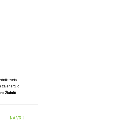
ednik sveta
e za energijo
anc Žlahtič
NA VRH