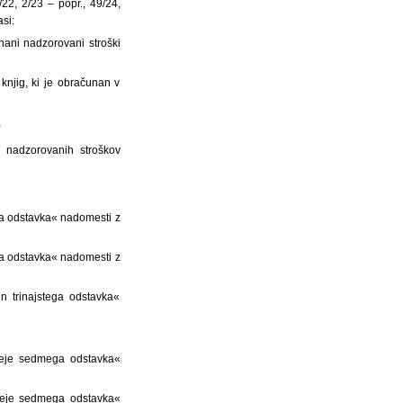
/22, 2/23 – popr., 49/24,
si:
nani nadzorovani stroški
knjig, ki je obračunan v
,
 nadzorovanih stroškov
ga odstavka« nadomesti z
ega odstavka« nadomesti z
n trinajstega odstavka«
ineje sedmega odstavka«
ineje sedmega odstavka«