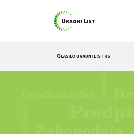
G
LASILO URADNI LIST RS