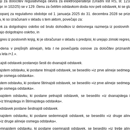
i za določitev regulativnega okvira za elektrooperaterje (Uradni list RS, št. 123
r. in 102/25) se v 129. členu za četrtim odstavkom doda nov peti odstavek, ki se gla
topanj za regulativno obdobje od 1. januarja 2025 do 31. decembra 2028 se priz
, ki so izračunani v skladu s tem aktom, povečajo za:
vek za dolgotrajno oskrbo od bruto dohodkov iz delovnega razmerja iz poslovnih 
jajo dolgotrajno oskrbo, in
egres iz poslovnih knjig, ki je obračunan v skladu s predpisi, ki urejajo zimski regres
edena v prejšnjih alinejah, leta
t
ne povečujeta osnove za določitev priznanih
a leta
t+1
.«.
ajsti odstavek postanejo šesti do dvanajsti odstavek.
stem odstavku, ki postane trinajsti odstavek, se besedilo »iz prve alineje sedme
eje osmega odstavka«.
tem odstavku, ki postane štirinajsti odstavek, se besedilo »iz prve alineje sedm
eje osmega odstavka«.
ajstem odstavku, ki postane petnajsti odstavek, se besedilo »iz dvanajstega i
z trinajstega in štirinajstega odstavka«.
odstavek postane šestnajsti odstavek.
ajstem odstavku, ki postane sedemnajsti odstavek, se besedilo »iz druge al
iz druge alineje osmega odstavka«.
najstem odstavku, ki postane osemnajsti odstavek, se besedilo »iz tretje al