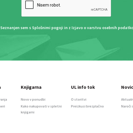
Seznanjen sem s
Splošnimi pogoji
in z
Izjavo o varstvu osebnih podatk
a
Knjigarna
UL info tok
Novi
vanja
Novo v ponudbi
O storitvi
Aktualn
meri
Kako nakupovati v spletni
Preizkusi brezplačno
Naroči 
knjigarni