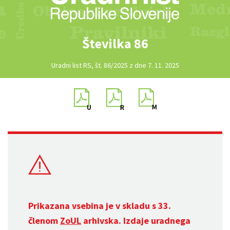
Številka 86
Uradni list RS, št. 86/2025 z dne 7. 11. 2025
Prikazana vsebina je v skladu s 33.
členom
ZoUL
arhivska. Izdaje uradnega