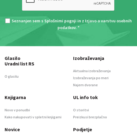
Seznanjen sem s
Splošnimi pogoji
in z
Izjavo o varstvu osebnih
podatkov
. *
Glasilo
Izobraževanja
Uradni list RS
Aktualna izobraževanja
O glasilu
Izobraževanja po meri
Najem dvorane
Knjigarna
UL info tok
Novo v ponudbi
O storitvi
Kako nakupovati v spletni knjigarni
Preizkusi brezplačno
Novice
Podjetje