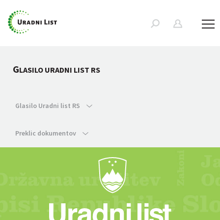
G
LASILO URADNI LIST RS
Glasilo Uradni list RS
Preklic dokumentov