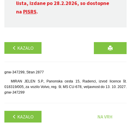
lista, izdane po 28.2.2026, so dostopne
na
PISRS
.
KAZALO
gnw-347299, Stran 2877
MIRAN JELEN S.P., Panonska cesta 15, Radenci, izvod licence št.
018319/005, za vozilo Volvo, reg. št. MS CU-678, veljavnost do 13. 10. 2027.
gnw-347299
KAZALO
NA VRH