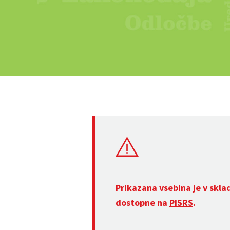
Prikazana vsebina je v skla
dostopne na
PISRS
.