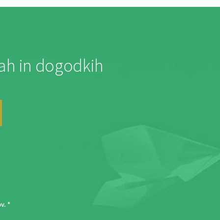
jah in dogodkih
ov
. *