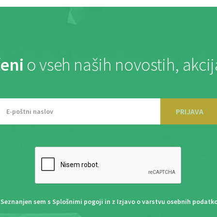
eni
o vseh naših novostih, akci
PRIJAVA
Seznanjen sem s
Splošnimi pogoji
in z
Izjavo o varstvu osebnih podatk