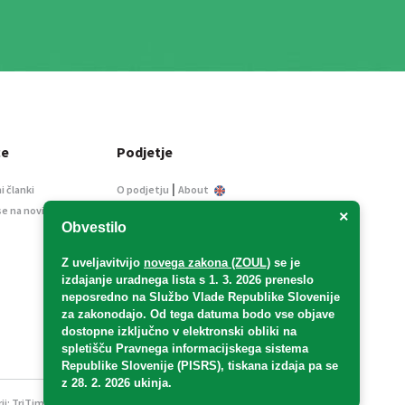
ce
Podjetje
|
i članki
O podjetju
About
se na novice
Kontakt
×
Obvestilo
Informacije javnega
značaja
Z uveljavitvijo
novega zakona (ZOUL)
se je
Oglaševanje
izdajanje uradnega lista s 1. 3. 2026 preneslo
Splošni pogoji
neposredno
na Službo Vlade Republike Slovenije
Izjava o varstvu osebnih
za zakonodajo
. Od tega datuma bodo vse objave
podatkov
dostopne izključno v elektronski obliki na
spletišču Pravnega informacijskega sistema
E-dražbe
Republike Slovenije (PISRS), tiskana izdaja pa se
z 28. 2. 2026 ukinja.
ji:
TriTim spletna agencija
v sodelovanju z 2Mobile