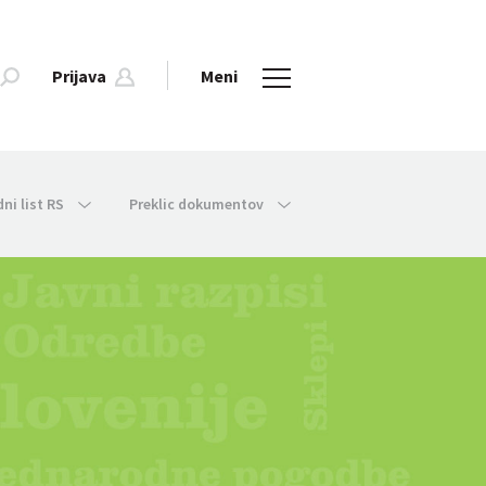
Prijava
Meni
dni list RS
Preklic dokumentov