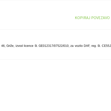
KOPIRAJ POVEZAVO
e 46, Griže, izvod licence št. GE012317/07522/010, za vozilo DAF, reg. št. CE55J