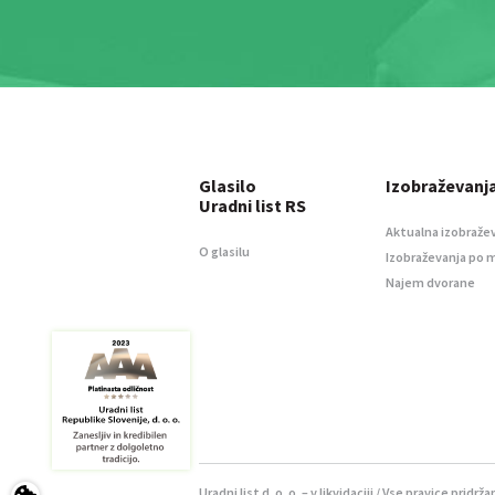
Glasilo
Izobraževanj
Uradni list RS
Aktualna izobraže
O glasilu
Izobraževanja po 
Najem dvorane
Uradni list d. o. o. – v likvidaciji / Vse pravice pridrža