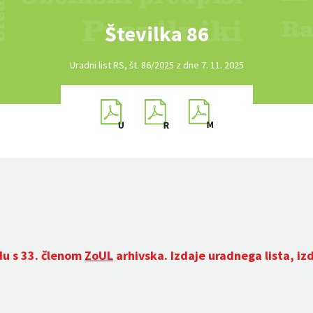
Številka 86
Uradni list RS, št. 86/2025 z dne 7. 11. 2025
du s 33. členom
ZoUL
arhivska. Izdaje uradnega lista, iz