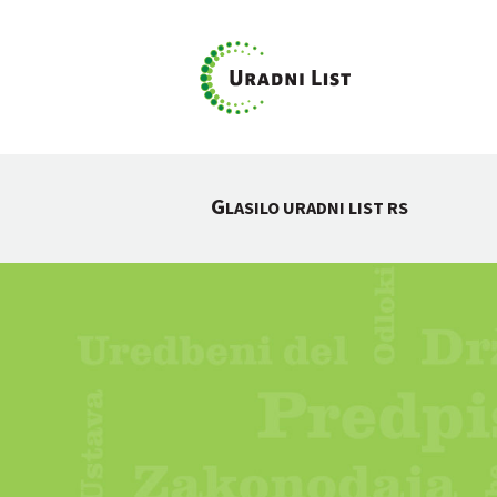
G
LASILO URADNI LIST RS