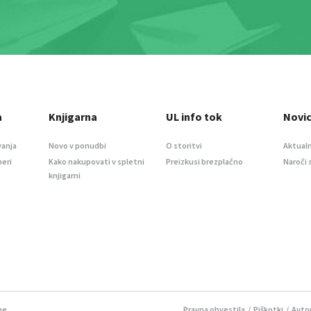
a
Knjigarna
UL info tok
Novi
vanja
Novo v ponudbi
O storitvi
Aktualn
meri
Kako nakupovati v spletni
Preizkusi brezplačno
Naroči 
knjigarni
ne.
Pravna obvestila
/
Piškotki
/ Avtor