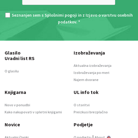
Seznanjen sem s
Splošnimi pogoji
in z
Izjavo o varstvu osebnih
podatkov
. *
Glasilo
Izobraževanja
Uradni list RS
Aktualna izobraževanja
O glasilu
Izobraževanja po meri
Najem dvorane
Knjigarna
UL info tok
Novo v ponudbi
O storitvi
Kako nakupovati v spletni knjigarni
Preizkusi brezplačno
Novice
Podjetje
|
Aktualni članki
O podjetju
About