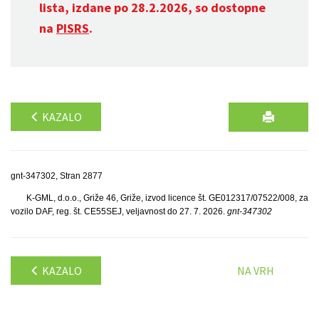
lista, izdane po 28.2.2026, so dostopne
na
PISRS
.
KAZALO
gnt-347302, Stran 2877
K-GML, d.o.o., Griže 46, Griže, izvod licence št. GE012317/07522/008, za
vozilo DAF, reg. št. CE55SEJ, veljavnost do 27. 7. 2026.
gnt-347302
KAZALO
NA VRH