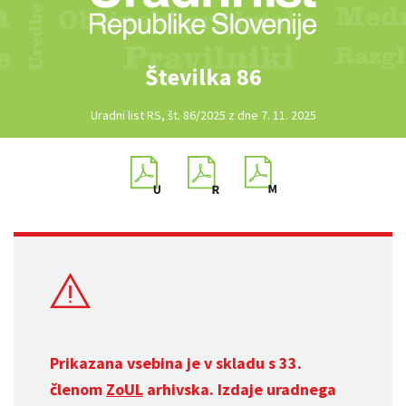
Številka 86
Uradni list RS, št. 86/2025 z dne 7. 11. 2025
Prikazana vsebina je v skladu s 33.
členom
ZoUL
arhivska. Izdaje uradnega