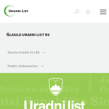
G
LASILO URADNI LIST RS
Glasilo Uradni list RS
Preklic dokumentov