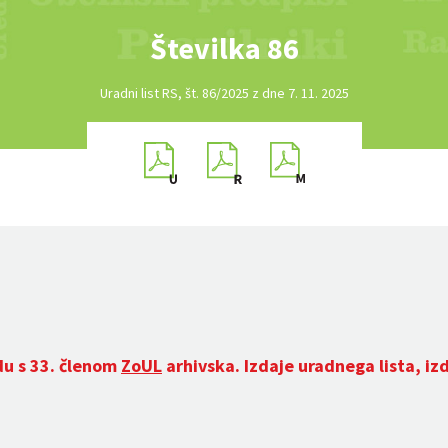
Številka 86
Uradni list RS, št. 86/2025 z dne 7. 11. 2025
du s 33. členom
ZoUL
arhivska. Izdaje uradnega lista, iz