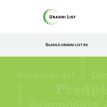
G
LASILO URADNI LIST RS