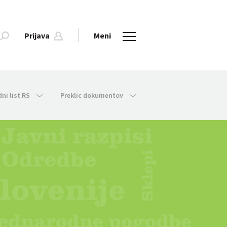
Prijava
Meni
dni list RS
Preklic dokumentov