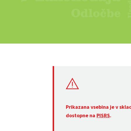
Prikazana vsebina je v skla
dostopne na
PISRS
.