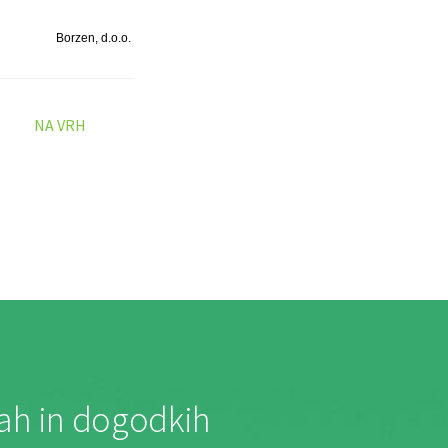
Borzen, d.o.o.
NA VRH
jah in dogodkih