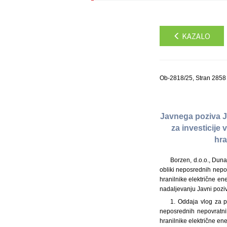
KAZALO
Ob-2818/25, Stran 2858
Javnega poziva J
za investicije 
hra
Borzen, d.o.o., Dun
obliki neposrednih nepov
hranilnike električne en
nadaljevanju Javni pozi
1. Oddaja vlog za p
neposrednih nepovratnih
hranilnike električne ene