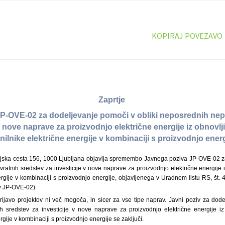
KOPIRAJ POVEZAVO
Zaprtje
P-OVE-02 za dodeljevanje pomoči v obliki neposrednih nep
v nove naprave za proizvodnjo električne energije iz obnovlji
nilnike električne energije v kombinaciji s proizvodnjo ener
ajska cesta 156, 1000 Ljubljana objavlja spremembo Javnega poziva JP-OVE-02 z
ratnih sredstev za investicije v nove naprave za proizvodnjo električne energije iz
ergije v kombinaciji s proizvodnjo energije, objavljenega v Uradnem listu RS, št. 
v JP-OVE-02):
rijavo projektov ni več mogoča, in sicer za vse tipe naprav. Javni poziv za dode
 sredstev za investicije v nove naprave za proizvodnjo električne energije iz 
rgije v kombinaciji s proizvodnjo energije se zaključi.