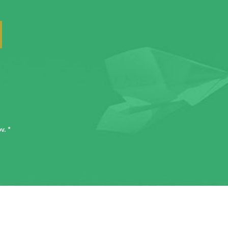
ov
. *