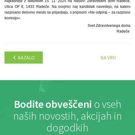
najkasneje z datumom 15. 11. 2025 na naslov: Zdravstveni dom Radeče,
Ulica OF 8, 1433 Radeče. Na ovojnici naj kandidati navedejo, na katero
razpisano delovno mesto se prijavljajo, s pripisom »Ne odpiraj – za razpisno
komisijo«.
Svet Zdravstvenega doma
Radeče
KAZALO
NA VRH
Bodite obveščeni
o vseh
naših novostih, akcijah in
dogodkih