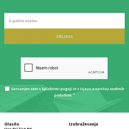
PRIJAVA
Seznanjen sem s
Splošnimi pogoji
in z
Izjavo o varstvu osebnih
podatkov
. *
Glasilo
Izobraževanja
Uradni list RS