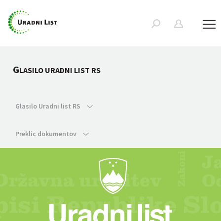
G
LASILO URADNI LIST RS
Glasilo Uradni list RS
Preklic dokumentov