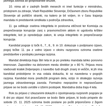
javnega zavoda ali gospodarske družbe,
10. nima ali v zadnjih šestih mesecih ni imel funkcije v ministrstvu,
pristojnem za zdravje, Vladi Republike Slovenije, Državnem zboru Republike
Slovenije ali politični stranki, na katero je bil voljen, in v času trajanja
mandata ni predstavnik sindikata s področja zdravstva,
11. ga odlikuje osebna integriteta in poslovna etičnost ter Komisija za
preprečevanje korupcije zanj s pravnomočnim aktom ni ugotovila kršitev
integritete, kot jo opredeljuje zakon, ki ureja integriteto in preprečevanje
korupcije.
Kandidat pogoje iz točk 6., 7., 8., 9. in 10. dokazuje s podpisano izjavo,
pogoj točke 11. pa z ustno izjavo v okviru razgovora oziroma osebne
predstavitve v postopku javnega razpisa.
Mandat direktorja traja štiri leta in je po preteku mandata lahko ponovno
imenovan. Zaposlitev na delovnem mestu direktor je v 80 %. Prijava mora
vsebovati kratek življenjepis z navedbo tudi drugih znanj in veščin, ki jih ima
kandidat pridobljene in vsa ostala dokazila, ki so navedena v pogojih
razpisa. Kandidat mora predložiti program dela, vizijo in strategijo razvoja
javnega zdravstvenega zavoda. Formalno nepopolne in nepravočasne
prijave se ne bodo uvrstile v izbirni postopek. Mandatna doba traja 4 leta.
Rok za prijavo z izkazanimi dokazili o izpolnjevanju razpisnih pogojev je
8 dni po objavi. Kot pravočasne se bodo štele prijave, ki bodo prispele do
sobote 15. 11. 2025 oziroma bodo poslane po pošti priporočeno z žigom