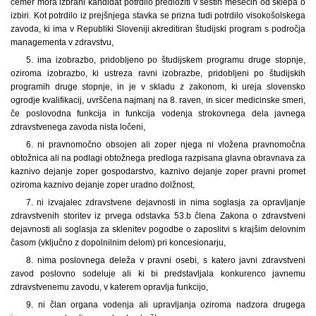
čemer mora izbrani kandidat potrdilo predložiti v šestih mesecih od sklepa o
izbiri. Kot potrdilo iz prejšnjega stavka se prizna tudi potrdilo visokošolskega
zavoda, ki ima v Republiki Sloveniji akreditiran študijski program s področja
managementa v zdravstvu,
5. ima izobrazbo, pridobljeno po študijskem programu druge stopnje,
oziroma izobrazbo, ki ustreza ravni izobrazbe, pridobljeni po študijskih
programih druge stopnje, in je v skladu z zakonom, ki ureja slovensko
ogrodje kvalifikacij, uvrščena najmanj na 8. raven, in sicer medicinske smeri,
če poslovodna funkcija in funkcija vodenja strokovnega dela javnega
zdravstvenega zavoda nista ločeni,
6. ni pravnomočno obsojen ali zoper njega ni vložena pravnomočna
obtožnica ali na podlagi obtožnega predloga razpisana glavna obravnava za
kaznivo dejanje zoper gospodarstvo, kaznivo dejanje zoper pravni promet
oziroma kaznivo dejanje zoper uradno dolžnost,
7. ni izvajalec zdravstvene dejavnosti in nima soglasja za opravljanje
zdravstvenih storitev iz prvega odstavka 53.b člena Zakona o zdravstveni
dejavnosti ali soglasja za sklenitev pogodbe o zaposlitvi s krajšim delovnim
časom (vključno z dopolnilnim delom) pri koncesionarju,
8. nima poslovnega deleža v pravni osebi, s katero javni zdravstveni
zavod poslovno sodeluje ali ki bi predstavljala konkurenco javnemu
zdravstvenemu zavodu, v katerem opravlja funkcijo,
9. ni član organa vodenja ali upravljanja oziroma nadzora drugega