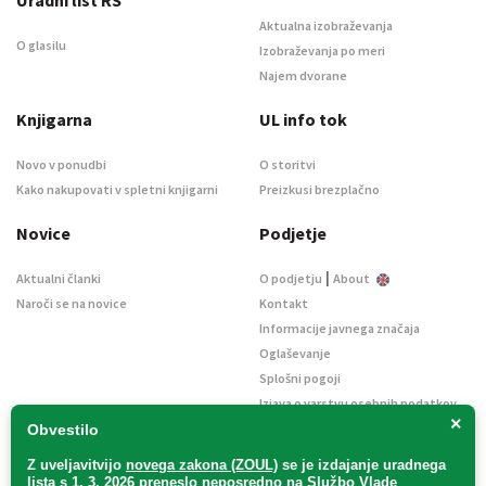
Aktualna izobraževanja
O glasilu
Izobraževanja po meri
Najem dvorane
Knjigarna
UL info tok
Novo v ponudbi
O storitvi
Kako nakupovati v spletni knjigarni
Preizkusi brezplačno
Novice
Podjetje
|
Aktualni članki
O podjetju
About
Naroči se na novice
Kontakt
Informacije javnega značaja
Oglaševanje
Splošni pogoji
Izjava o varstvu osebnih podatkov
×
E-dražbe
Obvestilo
Z uveljavitvijo
novega zakona (ZOUL)
se je
izdajanje uradnega
lista s 1. 3. 2026 preneslo
neposredno
na Službo Vlade