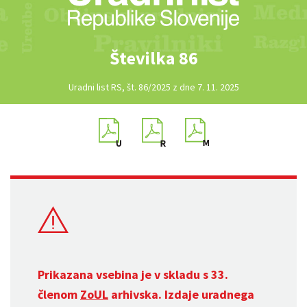
Številka 86
Uradni list RS, št. 86/2025 z dne 7. 11. 2025
Prikazana vsebina je v skladu s 33.
členom
ZoUL
arhivska. Izdaje uradnega