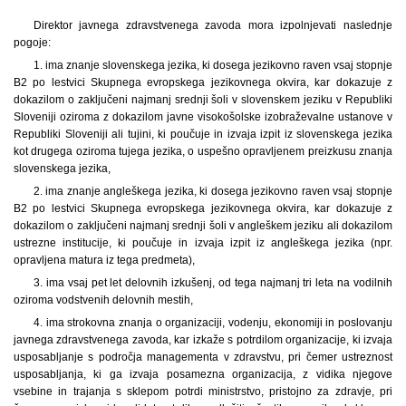
Direktor javnega zdravstvenega zavoda mora izpolnjevati naslednje
pogoje:
1. ima znanje slovenskega jezika, ki dosega jezikovno raven vsaj stopnje
B2 po lestvici Skupnega evropskega jezikovnega okvira, kar dokazuje z
dokazilom o zaključeni najmanj srednji šoli v slovenskem jeziku v Republiki
Sloveniji oziroma z dokazilom javne visokošolske izobraževalne ustanove v
Republiki Sloveniji ali tujini, ki poučuje in izvaja izpit iz slovenskega jezika
kot drugega oziroma tujega jezika, o uspešno opravljenem preizkusu znanja
slovenskega jezika,
2. ima znanje angleškega jezika, ki dosega jezikovno raven vsaj stopnje
B2 po lestvici Skupnega evropskega jezikovnega okvira, kar dokazuje z
dokazilom o zaključeni najmanj srednji šoli v angleškem jeziku ali dokazilom
ustrezne institucije, ki poučuje in izvaja izpit iz angleškega jezika (npr.
opravljena matura iz tega predmeta),
3. ima vsaj pet let delovnih izkušenj, od tega najmanj tri leta na vodilnih
oziroma vodstvenih delovnih mestih,
4. ima strokovna znanja o organizaciji, vodenju, ekonomiji in poslovanju
javnega zdravstvenega zavoda, kar izkaže s potrdilom organizacije, ki izvaja
usposabljanje s področja managementa v zdravstvu, pri čemer ustreznost
usposabljanja, ki ga izvaja posamezna organizacija, z vidika njegove
vsebine in trajanja s sklepom potrdi ministrstvo, pristojno za zdravje, pri