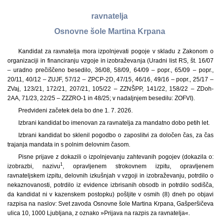
ravnatelja
Osnovne šole Martina Krpana
Kandidat za ravnatelja mora izpolnjevati pogoje v skladu z Zakonom o
organizaciji in financiranju vzgoje in izobraževanja (Uradni list RS, št. 16/07
– uradno prečiščeno besedilo, 36/08, 58/09, 64/09 – popr., 65/09 – popr.,
20/11, 40/12 – ZUJF, 57/12 – ZPCP-2D, 47/15, 46/16, 49/16 – popr., 25/17 –
ZVaj, 123/21, 172/21, 207/21, 105/22 – ZZNŠPP, 141/22, 158/22 – ZDoh-
2AA, 71/23, 22/25 – ZZZRO-1 in 48/25; v nadaljnjem besedilu: ZOFVI).
Predvideni začetek dela bo dne 1. 7. 2026.
Izbrani kandidat bo imenovan za ravnatelja za mandatno dobo petih let.
Izbrani kandidat bo sklenil pogodbo o zaposlitvi za določen čas, za čas
trajanja mandata in s polnim delovnim časom.
Pisne prijave z dokazili o izpolnjevanju zahtevanih pogojev (dokazila o:
1
izobrazbi, nazivu
, opravljenem strokovnem izpitu, opravljenem
ravnateljskem izpitu, delovnih izkušnjah v vzgoji in izobraževanju, potrdilo o
nekaznovanosti, potrdilo iz evidence izbrisanih obsodb in potrdilo sodišča,
da kandidat ni v kazenskem postopku) pošljite v osmih (8) dneh po objavi
razpisa na naslov: Svet zavoda Osnovne šole Martina Krpana, Gašperšičeva
ulica 10, 1000 Ljubljana, z oznako »Prijava na razpis za ravnatelja«.