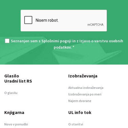
Seznanjen sem s
Splošnimi pogoji
in z
Izjavo o varstvu osebnih
podatkov
. *
Glasilo
Izobraževanja
Uradni list RS
Aktualna izobraževanja
O glasilu
Izobraževanja po meri
Najem dvorane
Knjigarna
UL info tok
Novo v ponudbi
O storitvi