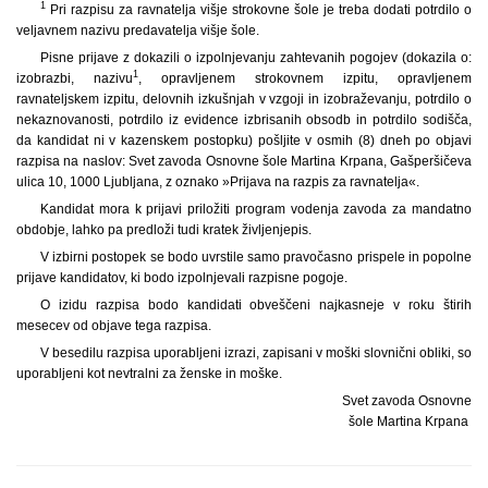
1
Pri razpisu za ravnatelja višje strokovne šole je treba dodati potrdilo o
veljavnem nazivu predavatelja višje šole.
Pisne prijave z dokazili o izpolnjevanju zahtevanih pogojev (dokazila o:
1
izobrazbi, nazivu
, opravljenem strokovnem izpitu, opravljenem
ravnateljskem izpitu, delovnih izkušnjah v vzgoji in izobraževanju, potrdilo o
nekaznovanosti, potrdilo iz evidence izbrisanih obsodb in potrdilo sodišča,
da kandidat ni v kazenskem postopku) pošljite v osmih (8) dneh po objavi
razpisa na naslov: Svet zavoda Osnovne šole Martina Krpana, Gašperšičeva
ulica 10, 1000 Ljubljana, z oznako »Prijava na razpis za ravnatelja«.
Kandidat mora k prijavi priložiti program vodenja zavoda za mandatno
obdobje, lahko pa predloži tudi kratek življenjepis.
V izbirni postopek se bodo uvrstile samo pravočasno prispele in popolne
prijave kandidatov, ki bodo izpolnjevali razpisne pogoje.
O izidu razpisa bodo kandidati obveščeni najkasneje v roku štirih
mesecev od objave tega razpisa.
V besedilu razpisa uporabljeni izrazi, zapisani v moški slovnični obliki, so
uporabljeni kot nevtralni za ženske in moške.
Svet zavoda Osnovne
šole Martina Krpana