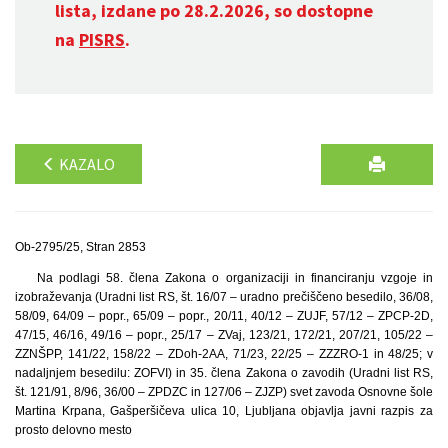
lista, izdane po 28.2.2026, so dostopne
na
PISRS
.
KAZALO
Ob-2795/25, Stran 2853
Na podlagi 58. člena Zakona o organizaciji in financiranju vzgoje in
izobraževanja (Uradni list RS, št. 16/07 – uradno prečiščeno besedilo, 36/08,
58/09, 64/09 – popr., 65/09 – popr., 20/11, 40/12 – ZUJF, 57/12 – ZPCP-2D,
47/15, 46/16, 49/16 – popr., 25/17 – ZVaj, 123/21, 172/21, 207/21, 105/22 –
ZZNŠPP, 141/22, 158/22 – ZDoh-2AA, 71/23, 22/25 – ZZZRO-1 in 48/25; v
nadaljnjem besedilu: ZOFVI) in 35. člena Zakona o zavodih (Uradni list RS,
št. 121/91, 8/96, 36/00 – ZPDZC in 127/06 – ZJZP) svet zavoda Osnovne šole
Martina Krpana, Gašperšičeva ulica 10, Ljubljana objavlja javni razpis za
prosto delovno mesto