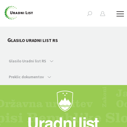
G
LASILO URADNI LIST RS
Glasilo Uradni list RS
Preklic dokumentov