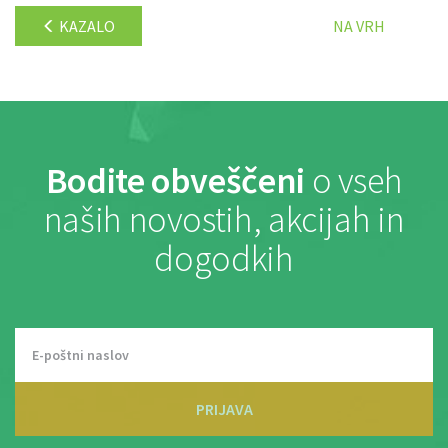
KAZALO
NA VRH
Bodite obveščeni
o vseh
naših novostih, akcijah in
dogodkih
PRIJAVA