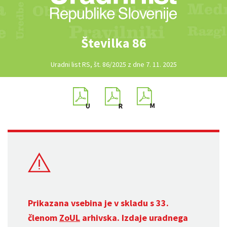
Številka 86
Uradni list RS, št. 86/2025 z dne 7. 11. 2025
Prikazana vsebina je v skladu s 33.
členom
ZoUL
arhivska. Izdaje uradnega