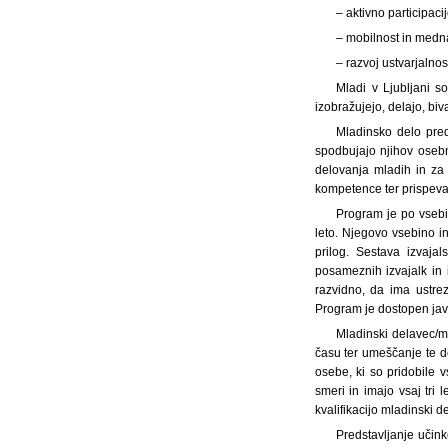
– aktivno participacij
– mobilnost in medn
– razvoj ustvarjalnos
Mladi v Ljubljani s
izobražujejo, delajo, bi
Mladinsko delo preds
spodbujajo njihov osebn
delovanja mladih in za 
kompetence ter prispevaj
Program je po vsebin
leto. Njegovo vsebino in
prilog. Sestava izvaja
posameznih izvajalk in i
razvidno, da ima ustre
Program je dostopen jav
Mladinski delavec/m
času ter umeščanje te d
osebe, ki so pridobile 
smeri in imajo vsaj tri
kvalifikacijo mladinski d
Predstavljanje učin