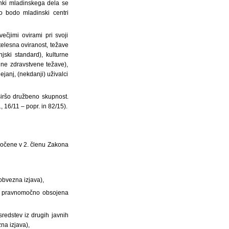
inki mladinskega dela se
o bodo mladinski centri
večjimi ovirami pri svoji
telesna oviranost, težave
jski standard), kulturne
ajne zdravstvene težave),
ejanj, (nekdanji) uživalci
 širšo družbeno skupnost.
, 16/11 – popr. in 82/15).
oločene v 2. členu Zakona
(obvezna izjava),
kot pravnomočno obsojena
sredstev iz drugih javnih
na izjava),