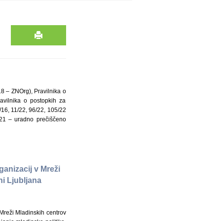
18 – ZNOrg), Pravilnika o
avilnika o postopkih za
/16, 11/22, 96/22, 105/22
/21 – uradno prečiščeno
anizacij v Mreži
ni Ljubljana
 Mreži Mladinskih centrov