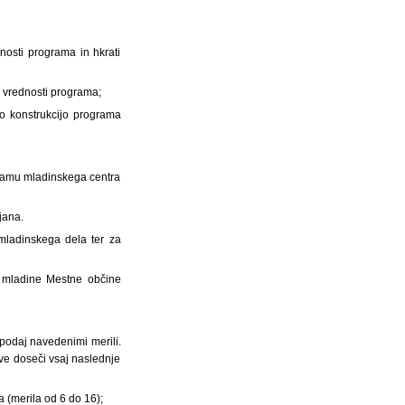
nosti programa in hkrati
e vrednosti programa;
o konstrukcijo programa
ogramu mladinskega centra
jana.
 mladinskega dela ter za
ja mladine Mestne občine
spodaj navedenimi merili.
ve doseči vsaj naslednje
a (merila od 6 do 16);