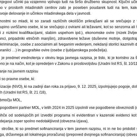
egovi učinki pa vzajemno vplivajo tudi na širšo družbeno skupnost. Ključni uč
avno v prostorih mladinskih centrov zato je poseben poudarek tudi na tem, kak
 svoje delovanje in učinkov mladinskega dela v javnosti.
ostmi so mladi, ki so zaradi različnih okoliščin prikrajšani ali se srečujejo z 
skupino uvrščamo osebe, ki se srečujejo z ovirami ali težavami, kot so senzorna ali 
i z nizkimi kvalifikacijami, slabim uspehom ipd.), ekonomske ovire (nizek življen
gunci, pripadniki etničnih manjšin), zdravstvene težave (duševne motnje, dolgotr
kriminacije, osebe z asocialnim ali tveganim vedenjem, nekdanji storilci kaznivih d
hranilci …) in geografske ovire (osebe z ljubljanskega podeželja).
i je predmet vrednotenja v okviru tega javnega razpisa, je tisto, ki je koristno za
o je na način, kot je opredeljen v Zakonu o prostovoljstvu (Uradni list RS, št. 10/11
iranje na javnem razpisu
ji so pravne osebe, ki:
zacije (NVO), ki na zadnji dan roka za prijavo, 9. 12. 2025, izpolnjujejo pogoje, d
 (Uradni list RS, št. 21 /18),
 območju MOL,
ili pogodbeni partner MOL, v letih 2024 in 2025 izpolnili vse pogodbene obveznosti 
nihče od sodelujočih pri izvedbi programa ni evidentiran v kazenski evidenci 
ejanja zoper spolno nedotakljivost (obvezna izjava),
 stroške, ki so predmet sofinanciranja v tem javnem razpisu, ni in ne bo pridobil 
ga, državnega ali lokalnega proračuna) (prepoved dvojnega sofinanciranja) (obvez