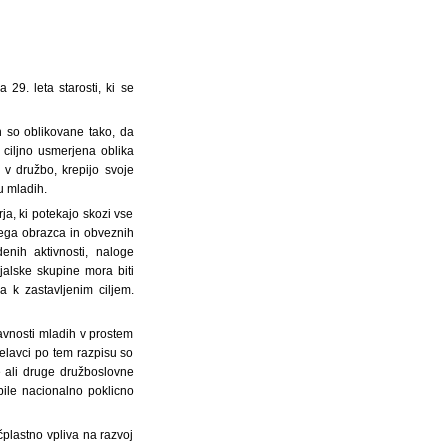
29. leta starosti, ki se
in so oblikovane tako, da
 ciljno usmerjena oblika
 v družbo, krepijo svoje
u mladih.
ja, ki potekajo skozi vse
vnega obrazca in obveznih
enih aktivnosti, naloge
ajalske skupine mora biti
 k zastavljenim ciljem.
avnosti mladih v prostem
elavci po tem razpisu so
e ali druge družboslovne
bile nacionalno poklicno
plastno vpliva na razvoj