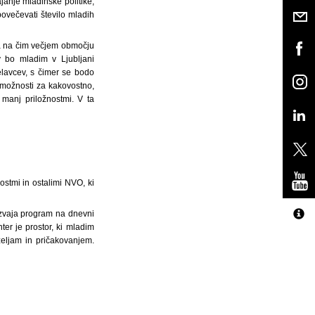
janje mladinske politike,
ovečevati število mladih
la na čim večjem območju
 bo mladim v Ljubljani
lavcev, s čimer se bodo
e možnosti za kakovostno,
manj priložnostmi. V ta
ostmi in ostalimi NVO, ki
r izvaja program na dnevni
ter je prostor, ki mladim
željam in pričakovanjem.