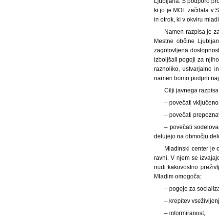
Ljubljana. S podporo pro
ki jo je MOL začrtala v
in otrok, ki v okviru mlad
Namen razpisa je za
Mestne občine Ljublja
zagotovljena dostopnos
izboljšali pogoji za nji
raznoliko, ustvarjalno
namen bomo podprli najv
Cilji javnega razpisa
– povečati vključeno
– povečati prepozna
– povečati sodelovan
delujejo na območju del
Mladinski center je 
ravni. V njem se izvajaj
nudi kakovostno preživl
Mladim omogoča:
– pogoje za socializa
– krepitev vseživlje
– informiranost,