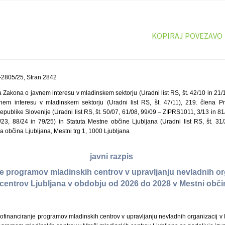
KOPIRAJ POVEZAVO
-2805/25, Stran 2842
 Zakona o javnem interesu v mladinskem sektorju (Uradni list RS, št. 42/10 in 21/
nem interesu v mladinskem sektorju (Uradni list RS, št. 47/11), 219. člena Pr
publike Slovenije (Uradni list RS, št. 50/07, 61/08, 99/09 – ZIPRS1011, 3/13 in 81
23, 88/24 in 79/25) in Statuta Mestne občine Ljubljana (Uradni list RS, št. 31
a občina Ljubljana, Mestni trg 1, 1000 Ljubljana
javni razpis
je programov mladinskih centrov v upravljanju nevladnih org
centrov Ljubljana v obdobju od 2026 do 2028 v Mestni obči
ofinanciranje programov mladinskih centrov v upravljanju nevladnih organizacij v