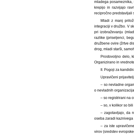
mladega posameznika, nj
krepijo in razvijajo r
recipročno predstavljali
Mladi z manj priložn
integraciji v družbo. V 
pri izobraževanju (mlad
razlike (priseljenci, be
družbene ovire (žrtve dis
drog, mladi starši, samo
Prostovoljno delo, k
Organizirano in vrednoten
II. Pogoji za kandid
Upravičeni prijavitel
– so nevladne organi
o nevladnih organizacijah
– so registrirani na
– so, v kolikor so b
– zagotavljajo, da 
oseba zaradi kaznivega d
– za iste upravičene
virov (sredstev evropske