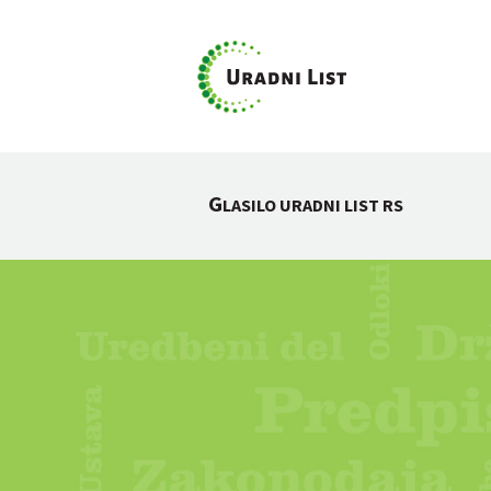
G
LASILO URADNI LIST RS