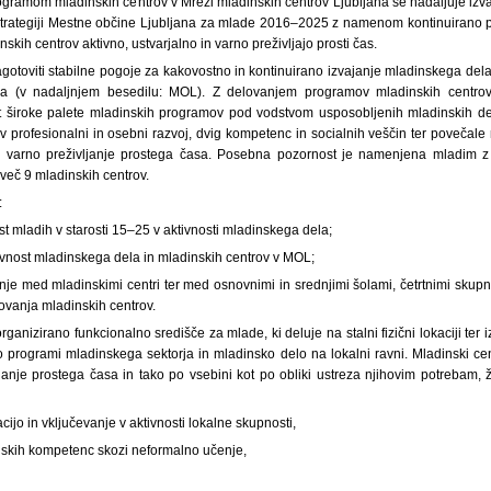
gramom mladinskih centrov v Mreži mladinskih centrov Ljubljana se nadaljuje izva
 Strategiji Mestne občine Ljubljana za mlade 2016–2025 z namenom kontinuirano p
inskih centrov aktivno, ustvarjalno in varno preživljajo prosti čas.
gotoviti stabilne pogoje za kakovostno in kontinuirano izvajanje mladinskega de
na (v nadaljnjem besedilu: MOL). Z delovanjem programov mladinskih centrov
t široke palete mladinskih programov pod vodstvom usposobljenih mladinskih de
hov profesionalni in osebni razvoj, dvig kompetenc in socialnih veščin ter povečal
 in varno preživljanje prostega časa. Posebna pozornost je namenjena mladim z 
eč 9 mladinskih centrov.
:
st mladih v starosti 15–25 v aktivnosti mladinskega dela;
vnost mladinskega dela in mladinskih centrov v MOL;
je med mladinskimi centri ter med osnovnimi in srednjimi šolami, četrtnimi skupn
ovanja mladinskih centrov.
organizirano funkcionalno središče za mlade, ki deluje na stalni fizični lokaciji te
o programi mladinskega sektorja in mladinsko delo na lokalni ravni. Mladinski cen
janje prostega časa in tako po vsebini kot po obliki ustreza njihovim potrebam, 
cijo in vključevanje v aktivnosti lokalne skupnosti,
njskih kompetenc skozi neformalno učenje,