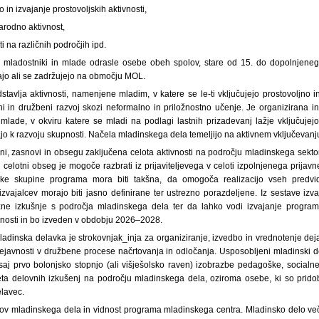
o in izvajanje prostovoljskih aktivnosti,
arodno aktivnost,
ti na različnih področjih ipd.
o mladostniki in mlade odrasle osebe obeh spolov, stare od 15. do dopolnjenega 
vajo ali se zadržujejo na območju MOL.
tavlja aktivnosti, namenjene mladim, v katere se le-ti vključujejo prostovoljno 
i in družbeni razvoj skozi neformalno in priložnostno učenje. Je organizirana in
mlade, v okviru katere se mladi na podlagi lastnih prizadevanj lažje vključujejo
o k razvoju skupnosti. Načela mladinskega dela temeljijo na aktivnem vključevanj
i, zasnovi in obsegu zaključena celota aktivnosti na področju mladinskega sektor
 celotni obseg je mogoče razbrati iz prijaviteljevega v celoti izpolnjenega prija
lske skupine programa mora biti takšna, da omogoča realizacijo vseh predvid
zvajalcev morajo biti jasno definirane ter ustrezno porazdeljene. Iz sestave izv
zne izkušnje s področja mladinskega dela ter da lahko vodi izvajanje programa
nosti in bo izveden v obdobju 2026–2028.
ladinska delavka je strokovnjak_inja za organiziranje, izvedbo in vrednotenje dej
ejavnosti v družbene procese načrtovanja in odločanja. Usposobljeni mladinski d
vsaj prvo bolonjsko stopnjo (ali višješolsko raven) izobrazbe pedagoške, socialn
 leta delovnih izkušenj na področju mladinskega dela, oziroma osebe, ki so prido
elavec.
kov mladinskega dela in vidnost programa mladinskega centra. Mladinsko delo več