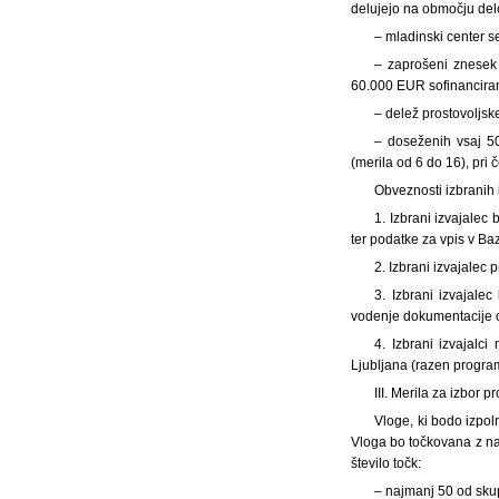
delujejo na območju del
– mladinski center se
– zaprošeni znesek 
60.000 EUR sofinanciran
– delež prostovoljsk
– doseženih vsaj 50
(merila od 6 do 16), pri
Obveznosti izbranih 
1. Izbrani izvajalec
ter podatke za vpis v Ba
2. Izbrani izvajalec
3. Izbrani izvajale
vodenje dokumentacije 
4. Izbrani izvajalc
Ljubljana (razen progra
III. Merila za izbor 
Vloge, ki bodo izpol
Vloga bo točkovana z na
število točk:
– najmanj 50 od skup