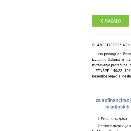
KAZALO
Št. 430-2179/2025-4 Ob
Na podlagi 27. člena
izvajanju Zakona o jav
izvrševanje proračuna Re
– ZZNŠPP, 149/22, 106/
besedilo) objavlja Mestn
za sofinanciran
mladinskih 
I. Predmet razpisa
Predmet razpisa je s