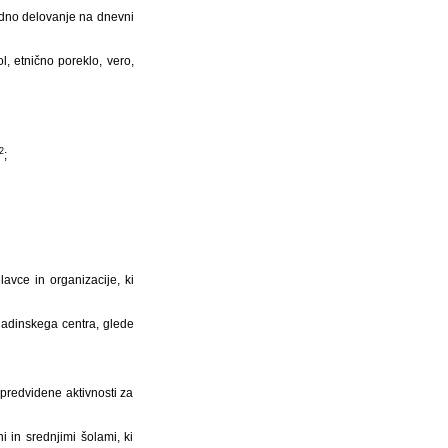
redno delovanje na dnevni
, etnično poreklo, vero,
2
;
avce in organizacije, ki
mladinskega centra, glede
 predvidene aktivnosti za
i in srednjimi šolami, ki