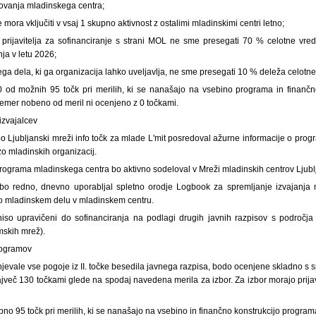
ovanja mladinskega centra;
 mora vključiti v vsaj 1 skupno aktivnost z ostalimi mladinskimi centri letno;
prijavitelja za sofinanciranje s strani MOL ne sme presegati 70 % celotne vred
ja v letu 2026;
ega dela, ki ga organizacija lahko uveljavlja, ne sme presegati 10 % deleža celotn
 od možnih 95 točk pri merilih, ki se nanašajo na vsebino programa in finančn
 čemer nobeno od meril ni ocenjeno z 0 točkami.
izvajalcev
 bo Ljubljanski mreži info točk za mlade L'mit posredoval ažurne informacije o pr
zo mladinskih organizacij.
 programa mladinskega centra bo aktivno sodeloval v Mreži mladinskih centrov Ljubl
c bo redno, dnevno uporabljal spletno orodje Logbook za spremljanje izvajanja
o mladinskem delu v mladinskem centru.
i niso upravičeni do sofinanciranja na podlagi drugih javnih razpisov s področ
mskih mrež).
programov
njevale vse pogoje iz II. točke besedila javnega razpisa, bodo ocenjene skladno s 
jveč 130 točkami glede na spodaj navedena merila za izbor. Za izbor morajo prija
no 95 točk pri merilih, ki se nanašajo na vsebino in finančno konstrukcijo program