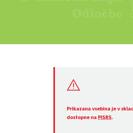
Prikazana vsebina je v skla
dostopne na
PISRS
.