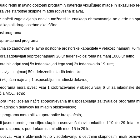
zvajajo redni in javno dostopni program, v katerega vključujejo mlade in izkazujejo 
 za vse starostne skupine mladih (obvezna izjava),
 z načeli zagotavljanja enakih možnosti in enakega obravnavanja ne glede na spol
dikep ali drugo osebno okoliščino.
ost programa
 upravičenost programa:
ama so zagotovljene javno dostopne prostorske kapacitete v velikosti najmanj 70 m
ora zagotavljati odprtost najmanj 20 ur tedensko oziroma najmanj 1000 ur letno;
ora biti odprt vsaj 5x tedensko, od tega vsaj 2x tedensko do 19. ure;
tavljati najmanj 50 udeleženih mladih tedensko;
i vključen najmanj 1 usposobljen mladinski delavec;
lj programa mora izvesti vsaj 1 izobraževanje v obsegu vsaj 6 ur za mladinske del
čja MOL, letno;
j mora imeti izdelan načrt izpopolnjevanja in usposabljanja za izvajalce programa 
ladinskih delavcev ter mladih obiskovalcev;
ti programa mora biti za uporabnike brezplačnih;
 jasno opredeljeno ciljno skupino osnovnošolcev in mladih od 10. do 29. leta ter
 tem razponu, s poudarkom na mladih med 15 in 29 let;
čevati vsaj 3 aktivnosti letno v sodelovanju s četrtnimi skupnostmi in/ali osnovn