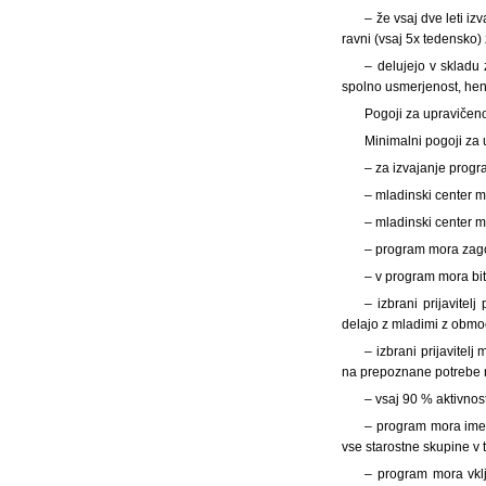
– že vsaj dve leti i
ravni (vsaj 5x tedensko)
– delujejo v skladu
spolno usmerjenost, hen
Pogoji za upravičen
Minimalni pogoji za
– za izvajanje progr
– mladinski center m
– mladinski center m
– program mora zago
– v program mora bit
– izbrani prijavite
delajo z mladimi z obmo
– izbrani prijavitel
na prepoznane potrebe m
– vsaj 90 % aktivnos
– program mora imeti
vse starostne skupine v
– program mora vklju