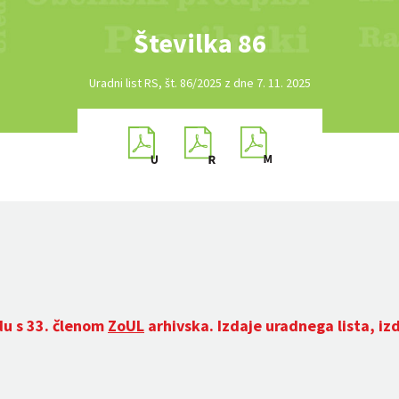
Številka 86
Uradni list RS, št. 86/2025 z dne 7. 11. 2025
du s 33. členom
ZoUL
arhivska. Izdaje uradnega lista, iz