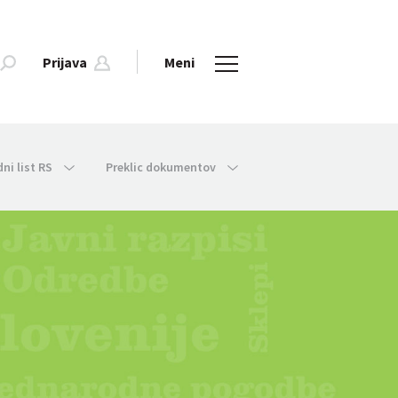
Prijava
Meni
dni list RS
Preklic dokumentov