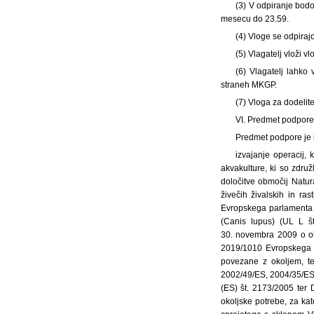
(3) V odpiranje bod
mesecu do 23.59.
(4) Vloge se odpiraj
(5) Vlagatelj vloži 
(6) Vlagatelj lahko
straneh MKGP.
(7) Vloga za dodelite
VI. Predmet podpor
Predmet podpore je 
izvajanje operacij,
akvakulture, ki so združ
določitve območij Natur
živečih živalskih in ra
Evropskega parlamenta 
(Canis lupus) (UL L š
30. novembra 2009 o ohr
2019/1010 Evropskega p
povezane z okoljem, te
2002/49/ES, 2004/35/ES
(ES) št. 2173/2005 ter 
okoljske potrebe, za k