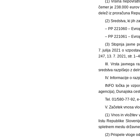
(1) Višina nepovratn
čemer je 238.000 eurov 
delež iz proračuna Repu
(2) Sredstva, ki jih 
– PP 221060 – Evrops
– PP 221061 – Evrop
(3) Stopnja javne p
7. julija 2021 o vzpost
247, 13. 7. 2021, str. 
III. Vrsta javnega 
sredstva razpišejo z del
IV. Informacije o raz
INFO točka je vzpos
agencija), Dunajska ces
Tel. 01/580-77-92, e
V. Začetek vnosa vlo
(1) Vnos in vložitev
listu Republike Sloveni
spletnem mestu državne
(2) Prispele vloge o