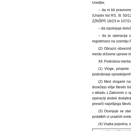
Uredbe;
– da ni bil pravnom
(Uradni list RS, št. 50/
ZZNŠPP, 16/23 in 107/24 
– da izpolnjuje dolo
– da je operacija 
registrirano na ozemlju 
(2) Obrazci obveznih
mestu državne uprave in 
XII. Podrobna merila
(1) Vloge, prispele
podrobneje opredeljenih
(2) Med vlogami na 
dosežejo višje število 
v skladu z Zakonom o sp
operaciji dodeli dodat
preseči najvišjega števil
(3) Ocenjuje se stan
podatkih iz uradnih evid
(4) Vsaka popolna, v