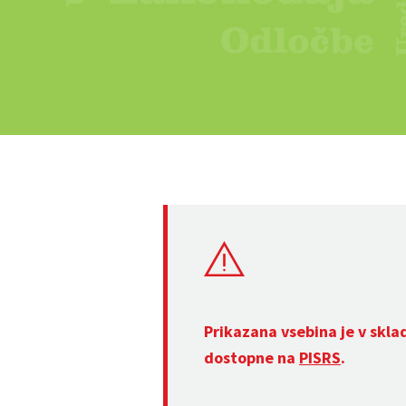
Prikazana vsebina je v skla
dostopne na
PISRS
.