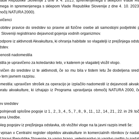
lade Republike Slovenije z dne 9. 4. 2015, spremenjenega s sklepom Vlade Re
jenega in spremenjenega s sklepom Vlade Republike Slovenije z dne 4. 10. 2023 
močij NATURA 2000).
avičenci
idobitev pravice do sredstev so pravne ali fizične osebe ali samostojni podjetniki
i Sloveniji registrirano dejavnost gojenja vodnih organizmov.
dpore iz aktivnosti Akvakultura, ki ohranja habitate so vlagatelji iz prejšnjega odsta
dstev.
čenosti nadomestila
tila je upravičeno za koledarsko leto, v katerem je vlagatelj vložil vlogo.
avičen do sredstev iz te aktivnosti, če so mu bila v tistem letu že dodeljena sre
o tem javnem razpisu.
estila: upravičen strošek za operacijo je izplačilo nadomestil iz dejavnosti akvaku
bratu akvakulture, ki izhajajo iz Programa upravljanja območij NATURA 2000, č
tev sredstev
olnjevati splošne pogoje iz 1., 2., 3., 4., 5., 7., 8., 9., 11., 12., 14., 21., 22. in 29. 
lena Uredbe.
leg pogojev iz prejšnjega odstavka, ob vložitvi vloge na ta javni razpis imeti še:
 vpisan v Centralni register objektov akvakulture in komercialnih ribnikov (v nad
i Upravi Republike Slovenije za varno hrano, veterinarstvo in varstvo rastlin (v nada