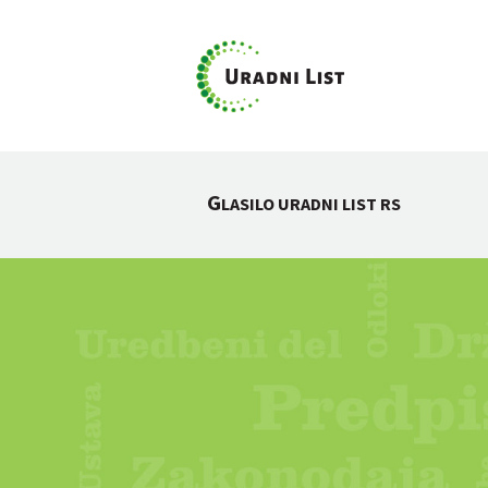
G
LASILO URADNI LIST RS