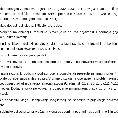
očno obsojen za kaznivo dejanje iz 229., 332., 333., 334., 336., 337. ali 344. č
12 – uradno prečiščeno besedilo, 6/16 – popr., 54/15, 38/16, 27/17, 23/20, 91/20
– odl. US, v nadaljnjem besedilu: KZ-1);
čila o dopustnosti vlog iz 179. člena Uredbe;
izvedena na območju Republike Slovenije in da ima dejavnost s področja goj
Republike Slovenije.
 prilog, izjav in dokazil ob vložitvi vloge na javni razpis so določeni in objavlj
na spletni strani www.evropskasredstva.si.
 in točkovnik za ocenjevanje vloG
 na javni razpis, se ocenjujejo na podlagi meril za ocenjevanje vlog določeni
 v tem poglavju.
javni razpis, ki bodo na podlagi ocene dosegle ali presegle minimalni prag 7 toč
točk do porabe razpisanih sredstev. V primeru izvajanja operacije na problemskem
odbujanju skladnega regionalnega razvoja (Uradni list RS, št. 20/11, 57/12, 46/1
na točka. Dodatna točka ne vpliva na doseganje minimalnega praga oziroma s to 
a točk.
je ob vložitvi vloge. Ocenjevanje vlog temelji na podatkih iz prijavnega obrazca 
enc.
sebinsko ustrezna ter pravočasna vloga se oceni na podlagi naslednjih meril in to