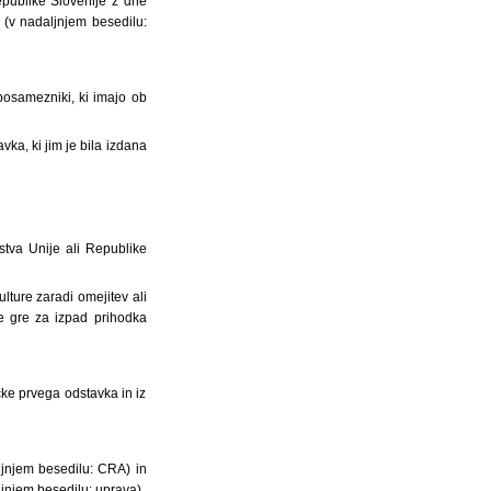
publike Slovenije z dne
(v nadaljnjem besedilu:
 posamezniki, ki imajo ob
vka, ki jim je bila izdana
dstva Unije ali Republike
lture zaradi omejitev ali
e gre za izpad prihodka
točke prvega odstavka in iz
aljnjem besedilu: CRA) in
ljnjem besedilu: uprava),