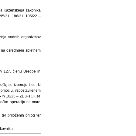
lena Kazenskega zakonika
, 95/21, 186/21, 105/22 –
enja vodnih organizmov
eni na osrednjem spletnem
h v 127. členu Uredbe in
k, se izberejo tiste, ki
 območju, vzpostavljenem
6 in 18/23 – ZDU-1O), se
točko operacija ne more
ter priloženih prilog ter
čkovnika: