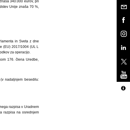
 znaša 340.000 eurov, pri
edstev Unije znaša 70 %,
arlamenta in Sveta z dne
dbe (EU) 2017/1004 (UL L
odkov za operacijo.
avkom 176. člena Uredbe,
 (v nadaljnjem besedilu:
javnega razpisa v Uradnem
ega razpisa na osrednjem