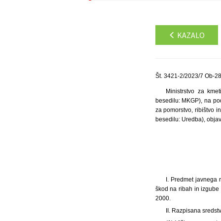
KAZALO
Št. 3421-2/2023/7 Ob-28
Ministrstvo za kme
besedilu: MKGP), na pod
za pomorstvo, ribištvo i
besedilu: Uredba), objav
I. Predmet javnega 
škod na ribah in izgube
2000.
II. Razpisana sredst