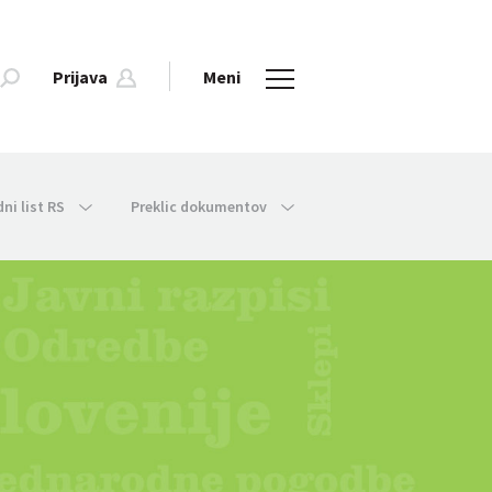
Prijava
Meni
dni list RS
Preklic dokumentov