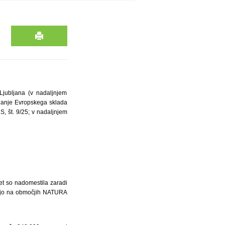
Ljubljana (v nadaljnjem
ajanje Evropskega sklada
S, št. 9/25; v nadaljnjem
et so nadomestila zaradi
ajajo na območjih NATURA