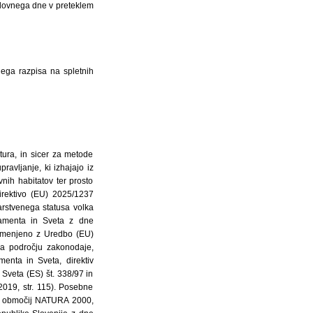
elovnega dne v preteklem
nega razpisa na spletnih
tura, in sicer za metode
ravljanje, ki izhajajo iz
nih habitatov ter prosto
Direktivo (EU) 2025/1237
rstvenega statusa volka
lamenta in Sveta z dne
premenjeno z Uredbo (EU)
na področju zakonodaje,
enta in Sveta, direktiv
veta (ES) št. 338/97 in
2019, str. 115). Posebne
ja območij NATURA 2000,