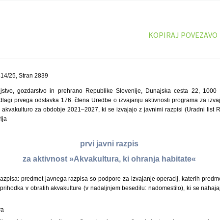
KOPIRAJ POVEZAVO
14/25, Stran 2839
tijstvo, gozdarstvo in prehrano Republike Slovenije, Dunajska cesta 22, 1000 
lagi prvega odstavka 176. člena Uredbe o izvajanju aktivnosti programa za izv
n akvakulturo za obdobje 2021–2027, ki se izvajajo z javnimi razpisi (Uradni list R
lja
prvi javni razpis
za aktivnost »Akvakultura, ki ohranja habitate«
razpisa: predmet javnega razpisa so podpore za izvajanje operacij, katerih predm
 prihodka v obratih akvakulture (v nadaljnjem besedilu: nadomestilo), ki se nah
va