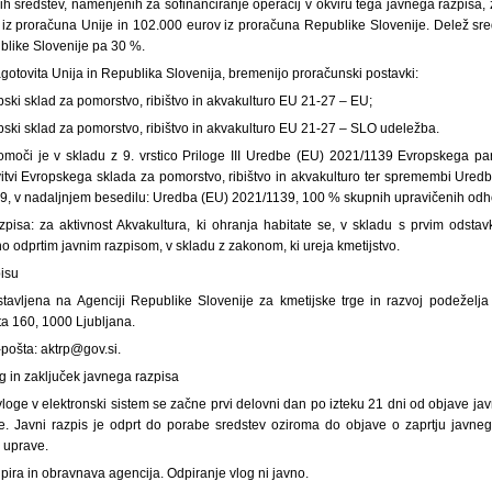
ih sredstev, namenjenih za sofinanciranje operacij v okviru tega javnega razpisa,
iz proračuna Unije in 102.000 eurov iz proračuna Republike Slovenije. Delež sr
blike Slovenije pa 30 %.
zagotovita Unija in Republika Slovenija, bremenijo proračunski postavki:
ki sklad za pomorstvo, ribištvo in akvakulturo EU 21-27 – EU;
ski sklad za pomorstvo, ribištvo in akvakulturo EU 21-27 – SLO udeležba.
omoči je v skladu z 9. vrstico Priloge III Uredbe (EU) 2021/1139 Evropskega p
avitvi Evropskega sklada za pomorstvo, ribištvo in akvakulturo ter spremembi Ure
1–49, v nadaljnjem besedilu: Uredba (EU) 2021/1139, 100 % skupnih upravičenih odh
razpisa: za aktivnost Akvakultura, ki ohranja habitate se, v skladu s prvim odst
no odprtim javnim razpisom, v skladu z zakonom, ki ureja kmetijstvo.
pisu
tavljena na Agenciji Republike Slovenije za kmetijske trge in razvoj podeželja
ta 160, 1000 Ljubljana.
-pošta: aktrp@gov.si.
g in zaključek javnega razpisa
 vloge v elektronski sistem se začne prvi delovni dan po izteku 21 dni od objave 
je. Javni razpis je odprt do porabe sredstev oziroma do objave o zaprtju javn
 uprave.
dpira in obravnava agencija. Odpiranje vlog ni javno.