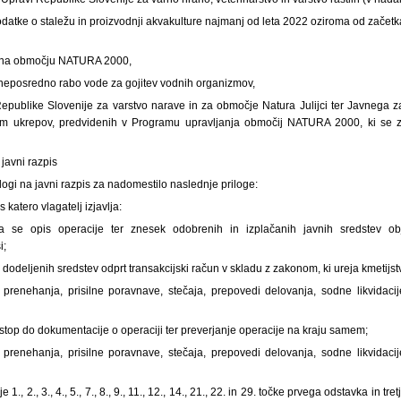
datke o staležu in proizvodnji akvakulture najmanj od leta 2022 oziroma od začetka
re na območju NATURA 2000,
 neposredno rabo vode za gojitev vodnih organizmov,
publike Slovenije za varstvo narave in za območje Natura Julijci ter Javnega z
nam ukrepov, predvidenih v Programu upravljanja območij NATURA 2000, ki se
 javni razpis
 vlogi na javni razpis za nadomestilo naslednje priloge:
 katero vlagatelj izjavlja:
a se opis operacije ter znesek odobrenih in izplačanih javnih sredstev obj
i;
 dodeljenih sredstev odprt transakcijski račun v skladu z zakonom, ki ureja kmetijst
prenehanja, prisilne poravnave, stečaja, prepovedi delovanja, sodne likvidacij
top do dokumentacije o operaciji ter preverjanje operacije na kraju samem;
prenehanja, prisilne poravnave, stečaja, prepovedi delovanja, sodne likvidacij
 1., 2., 3., 4., 5., 7., 8., 9., 11., 12., 14., 21., 22. in 29. točke prvega odstavka in t