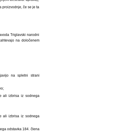
 proizvodnje, če se je ta
avoda Triglavski narodni
 zahtevajo na določenem
avijo na spletni strani
vo;
e ali izbrisa iz sodnega
e ali izbrisa iz sodnega
retjega odstavka 184. člena