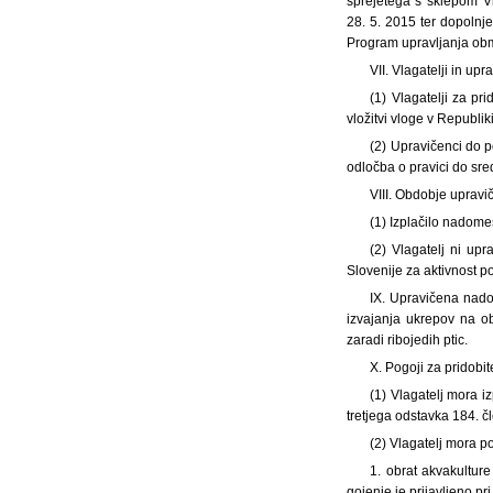
sprejetega s sklepom V
28. 5. 2015 ter dopoln
Program upravljanja ob
VII. Vlagatelji in upr
(1) Vlagatelji za pr
vložitvi vloge v Republik
(2) Upravičenci do po
odločba o pravici do sre
VIII. Obdobje upravi
(1) Izplačilo nadomes
(2) Vlagatelj ni upr
Slovenije za aktivnost p
IX. Upravičena nadom
izvajanja ukrepov na o
zaradi ribojedih ptic.
X. Pogoji za pridobi
(1) Vlagatelj mora izp
tretjega odstavka 184. č
(2) Vlagatelj mora po
1. obrat akvakulture
gojenje je prijavljeno pr