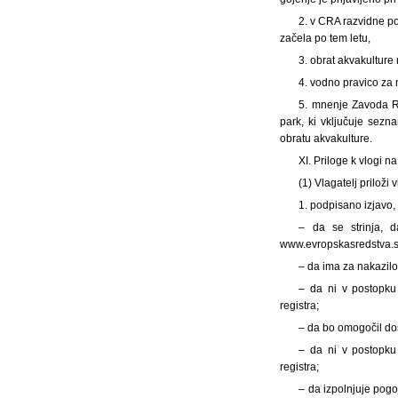
2. v CRA razvidne po
začela po tem letu,
3. obrat akvakultu
4. vodno pravico za
5. mnenje Zavoda Re
park, ki vključuje sez
obratu akvakulture.
XI. Priloge k vlogi na
(1) Vlagatelj priloži
1. podpisano izjavo, s
– da se strinja, d
www.evropskasredstva.s
– da ima za nakazilo
– da ni v postopku 
registra;
– da bo omogočil dos
– da ni v postopku 
registra;
– da izpolnjuje pogoje