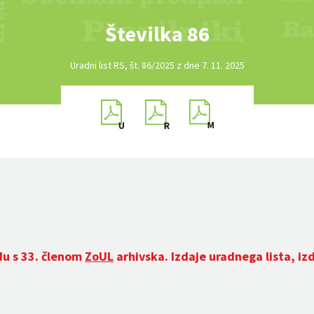
Številka 86
Uradni list RS, št. 86/2025 z dne 7. 11. 2025
du s 33. členom
ZoUL
arhivska. Izdaje uradnega lista, iz