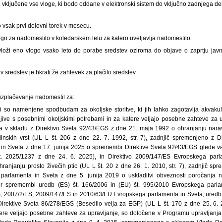
o vključene vse vloge, ki bodo oddane v elektronski sistem do vključno zadnjega d
o vsak prvi delovni torek v mesecu.
vlogo za nadomestilo v koledarskem letu za katero uveljavlja nadomestilo.
 vloži eno vlogo vsako leto do porabe sredstev oziroma do objave o zaprtju jav
v sredstev je hkrati že zahtevek za plačilo sredstev.
e
izplačevanje nadomestil za:
 ki so namenjene spodbudam za okoljske storitve, ki jih lahko zagotavlja akvakul
ljive s posebnimi okoljskimi potrebami in za katere veljajo posebne zahteve za up
a v skladu z Direktivo Sveta 92/43/EGS z dne 21. maja 1992 o ohranjanju narav
stlinskih vrst (UL L št. 206 z dne 22. 7. 1992, str. 7), zadnjič spremenjeno z 
in Sveta z dne 17. junija 2025 o spremembi Direktive Sveta 92/43/EGS glede va
t. 2025/1237 z dne 24. 6. 2025), in Direktivo 2009/147/ES Evropskega par
anjanju prosto živečih ptic (UL L št. 20 z dne 26. 1. 2010, str. 7), zadnjič s
arlamenta in Sveta z dne 5. junija 2019 o uskladitvi obveznosti poročanja 
r spremembi uredb (ES) št. 166/2006 in (EU) št. 995/2010 Evropskega parlam
, 2007/2/ES, 2009/147/ES in 2010/63/EU Evropskega parlamenta in Sveta, uredb S
Direktive Sveta 86/278/EGS (Besedilo velja za EGP) (UL L št. 170 z dne 25. 6. 
atere veljajo posebne zahteve za upravljanje, so določene v Programu upravljan