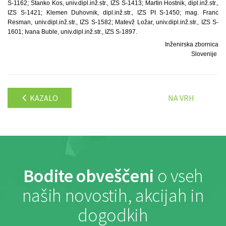
S-1162; Stanko Kos, univ.dipl.inž.str., IZS S-1413; Martin Hostnik, dipl.inž.str.,
IZS S-1421; Klemen Duhovnik, dipl.inž.str., IZS PI S-1450; mag. Franc
Resman, univ.dipl.inž.str., IZS S-1582; Matevž Ložar, univ.dipl.inž.str., IZS S-
1601; Ivana Buble, univ.dipl.inž.str., IZS S-1897.
Inženirska zbornica
Slovenije
KAZALO
NA VRH
Bodite obveščeni
o vseh
naših novostih, akcijah in
dogodkih