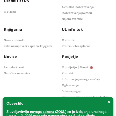
Uradni list RS
Aktualna izobraževanja
O glasilu
Izobraževanja po meri
Najem dvorane
Knjigarna
UL info tok
Novo v ponudbi
O storitvi
Kako nakupovati v spletni knjigarni
Preizkusi brezplačno
Novice
Podjetje
|
Aktualni članki
O podjetju
About
Naroči se na novice
Kontakt
Informacije javnega značaja
Oglaševanje
Splošni pogoji
Izjava o varstvu osebnih podatkov
×
E-dražbe
Obvestilo
Z uveljavitvijo
novega zakona (ZOUL)
se je
izdajanje uradnega
lista s 1. 3. 2026 preneslo
neposredno
na Službo Vlade