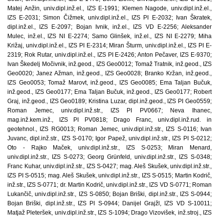
Matej Anžin, univ.dipl.inž.el., IZS E-1991; Klemen Nagode, univ.dipl.inž.el.,
IZS E-2031; Simon Čižmek, univ.dipl.inž.el., IZS PI E-2032; Ivan Škratek,
dipl.inž.el., IZS E-2097; Bojan Ivnik, inž.el., IZS VD E-2256; Aleksander
Mulec, inž.el., IZS NI E-2274; Samo Glinšek, inž.el., IZS NI E-2279; Miha
Križaj, univ.dipl.inž.el., IZS PI E-2314; Miran Šturm, univ.dipl.inž.el., IZS PI E-
2319; Rok Rutar, univ.dipl.inž.el., IZS PI E-2426; Anton Pečaver, IZS E-9370;
Ivan Škedelj Močivnik, inž.geod., IZS Geo0012; Tomaž Tratnik, inž.geod., IZS
Geo0020; Janez Ažman, inž.geod., IZS Geo0028; Branko Kržan, inž.geod.,
IZS Geo0053; Tomaž Marovt, inž.geod., IZS Geo0085; Ema Taljan Bučuk,
inž.geod., IZS Geo0177; Ema Taljan Bučuk, inž.geod., IZS Geo0177; Robert
Graj, inž.geod., IZS Geo0189; Kristina Luzar, dipl.inž.geod., IZS PI Geo0559;
Roman Jemec, univ.dipl.inž.str., IZS PI PV0667; Neva Ihanec,
mag.inž.kem.inž., IZS PI PV0818; Drago Franc, univ.dipl.inž.rud. in
geotehnol., IZS RG0013; Roman Jemec, univ.dipl.inž.str., IZS S-0116; Ivan
Juvanc, dipl.inž.str., IZS S-0170; Igor Papež, univ.dipl.inž.str., IZS PI S-0212;
Oto - Rajko Maček, univ.dipl.inž.str., IZS S-0253; Miran Menard,
univ.dipl.inž.str., IZS S-0273; Georg Grünfeld, univ.dipl.inž.str., IZS S-0348;
Franc Kuhar, univ.dipl.inž.str., IZS S-0427; mag. Aleš Skušek, univ.dipl.inž.str.,
IZS PI S-0515; mag. Aleš Skušek, univ.dipl.inž.str., IZS S-0515; Martin Kodrič,
inž.str., IZS S-0771; dr. Martin Kodrič, univ.dipl.inž.str., IZS VD S-0771; Roman
Lukančič, univ.dipl.inž.str., IZS S-0850; Bojan Briški, dipl.inž.str., IZS S-0944;
Bojan Briški, dipl.inž.str., IZS PI S-0944; Danijel Grajžl, IZS VD S-10011;
Matjaž Pleteršek, univ.dipl.inž.str., IZS S-1094; Drago Vizovišek, inž.stroj., IZS