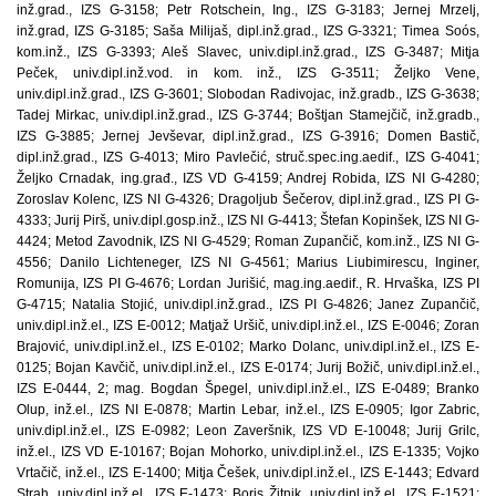
inž.grad., IZS G-3158; Petr Rotschein, Ing., IZS G-3183; Jernej Mrzelj,
inž.grad, IZS G-3185; Saša Milijaš, dipl.inž.grad., IZS G-3321; Timea Soós,
kom.inž., IZS G-3393; Aleš Slavec, univ.dipl.inž.grad., IZS G-3487; Mitja
Peček, univ.dipl.inž.vod. in kom. inž., IZS G-3511; Željko Vene,
univ.dipl.inž.grad., IZS G-3601; Slobodan Radivojac, inž.gradb., IZS G-3638;
Tadej Mirkac, univ.dipl.inž.grad., IZS G-3744; Boštjan Stamejčič, inž.gradb.,
IZS G-3885; Jernej Jevševar, dipl.inž.grad., IZS G-3916; Domen Bastič,
dipl.inž.grad., IZS G-4013; Miro Pavlečić, struč.spec.ing.aedif., IZS G-4041;
Željko Crnadak, ing.građ., IZS VD G-4159; Andrej Robida, IZS NI G-4280;
Zoroslav Kolenc, IZS NI G-4326; Dragoljub Šečerov, dipl.inž.grad., IZS PI G-
4333; Jurij Pirš, univ.dipl.gosp.inž., IZS NI G-4413; Štefan Kopinšek, IZS NI G-
4424; Metod Zavodnik, IZS NI G-4529; Roman Zupančič, kom.inž., IZS NI G-
4556; Danilo Lichteneger, IZS NI G-4561; Marius Liubimirescu, Inginer,
Romunija, IZS PI G-4676; Lordan Jurišić, mag.ing.aedif., R. Hrvaška, IZS PI
G-4715; Natalia Stojić, univ.dipl.inž.grad., IZS PI G-4826; Janez Zupančič,
univ.dipl.inž.el., IZS E-0012; Matjaž Uršič, univ.dipl.inž.el., IZS E-0046; Zoran
Brajović, univ.dipl.inž.el., IZS E-0102; Marko Dolanc, univ.dipl.inž.el., IZS E-
0125; Bojan Kavčič, univ.dipl.inž.el., IZS E-0174; Jurij Božič, univ.dipl.inž.el.,
IZS E-0444, 2; mag. Bogdan Špegel, univ.dipl.inž.el., IZS E-0489; Branko
Olup, inž.el., IZS NI E-0878; Martin Lebar, inž.el., IZS E-0905; Igor Zabric,
univ.dipl.inž.el., IZS E-0982; Leon Zaveršnik, IZS VD E-10048; Jurij Grilc,
inž.el., IZS VD E-10167; Bojan Mohorko, univ.dipl.inž.el., IZS E-1335; Vojko
Vrtačič, inž.el., IZS E-1400; Mitja Češek, univ.dipl.inž.el., IZS E-1443; Edvard
Strah, univ.dipl.inž.el., IZS E-1473; Boris Žitnik, univ.dipl.inž.el., IZS E-1521;