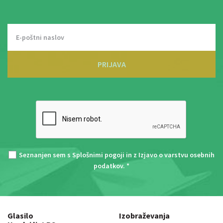
PRIJAVA
Seznanjen sem s
Splošnimi pogoji
in z
Izjavo o varstvu osebnih
podatkov
. *
Glasilo
Izobraževanja