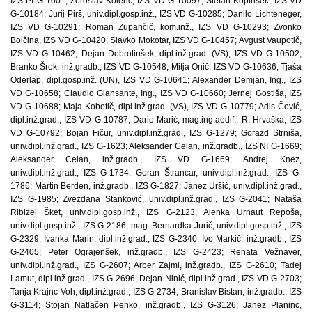
IZS PI G-1001; Zoroslav Kolenc, IZS VD G-10097; Štefan Kopinšek, IZS VD
G-10184; Jurij Pirš, univ.dipl.gosp.inž., IZS VD G-10285; Danilo Lichteneger,
IZS VD G-10291; Roman Zupančič, kom.inž., IZS VD G-10293; Zvonko
Bolčina, IZS VD G-10420; Slavko Mokotar, IZS VD G-10457; Avgust Vaupotič,
IZS VD G-10462; Dejan Dobrotinšek, dipl.inž.grad. (VS), IZS VD G-10502;
Branko Šrok, inž.gradb., IZS VD G-10548; Mitja Onič, IZS VD G-10636; Tjaša
Oderlap, dipl.gosp.inž. (UN), IZS VD G-10641; Alexander Demjan, Ing., IZS
VD G-10658; Claudio Giansante, Ing., IZS VD G-10660; Jernej Gostiša, IZS
VD G-10688; Maja Kobetič, dipl.inž.grad. (VS), IZS VD G-10779; Adis Čović,
dipl.inž.grad., IZS VD G-10787; Dario Marić, mag.ing.aedif., R. Hrvaška, IZS
VD G-10792; Bojan Fičur, univ.dipl.inž.grad., IZS G-1279; Gorazd Strniša,
univ.dipl.inž.grad., IZS G-1623; Aleksander Celan, inž.gradb., IZS NI G-1669;
Aleksander Celan, inž.gradb., IZS VD G-1669; Andrej Knez,
univ.dipl.inž.grad., IZS G-1734; Goran Štrancar, univ.dipl.inž.grad., IZS G-
1786; Martin Berden, inž.gradb., IZS G-1827; Janez Uršič, univ.dipl.inž.grad.,
IZS G-1985; Zvezdana Stanković, univ.dipl.inž.grad., IZS G-2041; Nataša
Ribizel Šket, univ.dipl.gosp.inž., IZS G-2123; Alenka Urnaut Repoša,
univ.dipl.gosp.inž., IZS G-2186; mag. Bernardka Jurič, univ.dipl.gosp.inž., IZS
G-2329; Ivanka Marin, dipl.inž.grad., IZS G-2340; Ivo Markič, inž.gradb., IZS
G-2405; Peter Ograjenšek, inž.gradb., IZS G-2423; Renata Vežnaver,
univ.dipl.inž.grad., IZS G-2607; Arber Zajmi, inž.gradb., IZS G-2610; Tadej
Lamut, dipl.inž.grad., IZS G-2696; Dejan Ninić, dipl.inž.grad., IZS VD G-2703;
Tanja Krajnc Voh, dipl.inž.grad., IZS G-2734; Branislav Bistan, inž.gradb., IZS
G-3114; Stojan Natlačen Penko, inž.gradb., IZS G-3126; Janez Planinc,