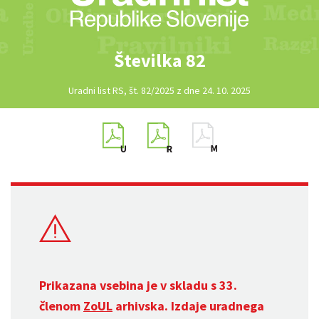
Številka 82
Uradni list RS, št. 82/2025 z dne 24. 10. 2025
Prikazana vsebina je v skladu s 33.
členom
ZoUL
arhivska. Izdaje uradnega