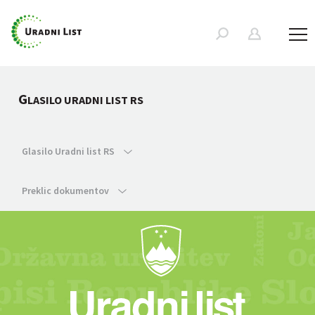
G
LASILO URADNI LIST RS
Glasilo Uradni list RS
Preklic dokumentov