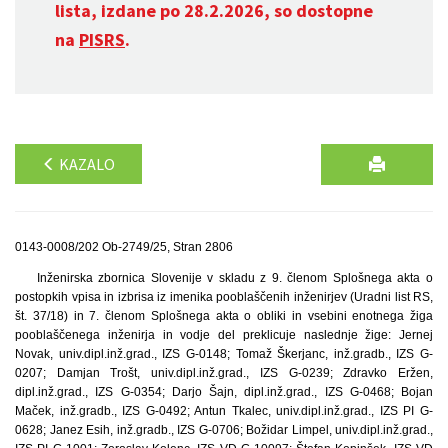
lista, izdane po 28.2.2026, so dostopne
na
PISRS
.
KAZALO
0143-0008/202 Ob-2749/25, Stran 2806
Inženirska zbornica Slovenije v skladu z 9. členom Splošnega akta o
postopkih vpisa in izbrisa iz imenika pooblaščenih inženirjev (Uradni list RS,
št. 37/18) in 7. členom Splošnega akta o obliki in vsebini enotnega žiga
pooblaščenega inženirja in vodje del preklicuje naslednje žige: Jernej
Novak, univ.dipl.inž.grad., IZS G-0148; Tomaž Škerjanc, inž.gradb., IZS G-
0207; Damjan Trošt, univ.dipl.inž.grad., IZS G-0239; Zdravko Eržen,
dipl.inž.grad., IZS G-0354; Darjo Šajn, dipl.inž.grad., IZS G-0468; Bojan
Maček, inž.gradb., IZS G-0492; Antun Tkalec, univ.dipl.inž.grad., IZS PI G-
0628; Janez Esih, inž.gradb., IZS G-0706; Božidar Limpel, univ.dipl.inž.grad.,