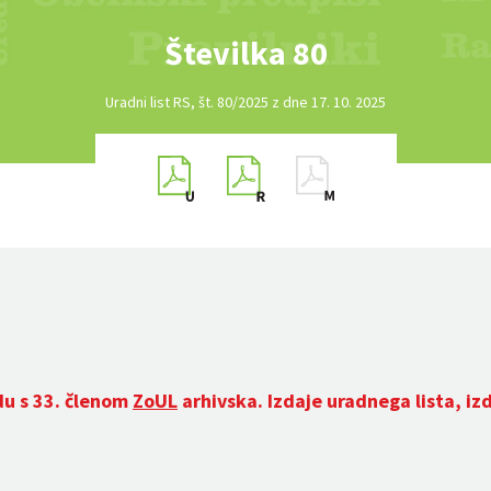
Številka 80
Uradni list RS, št. 80/2025 z dne 17. 10. 2025
du s 33. členom
ZoUL
arhivska. Izdaje uradnega lista, iz