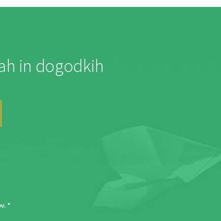
jah in dogodkih
ov
. *