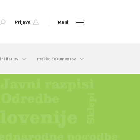
Prijava
Meni
dni list RS
Preklic dokumentov