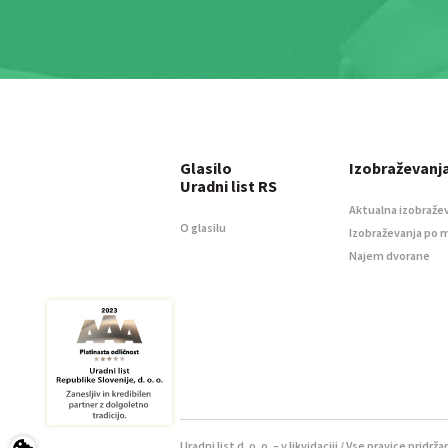
Glasilo
Izobraževanj
Uradni list RS
Aktualna izobraže
O glasilu
Izobraževanja po 
Najem dvorane
Uradni list d. o. o. – v likvidaciji / Vse pravice pridrža