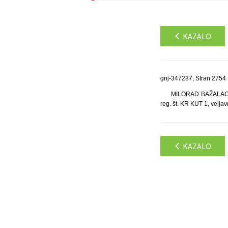
KAZALO
gnj-347237, Stran 2754
MILORAD BAŽALAC S.
reg. št. KR KUT 1, velja
KAZALO