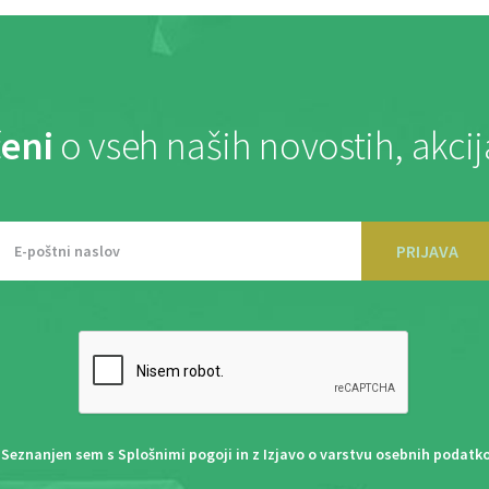
eni
o vseh naših novostih, akci
PRIJAVA
Seznanjen sem s
Splošnimi pogoji
in z
Izjavo o varstvu osebnih podatk