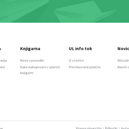
a
Knjigarna
UL info tok
Novi
vanja
Novo v ponudbi
O storitvi
Aktualn
meri
Kako nakupovati v spletni
Preizkusi brezplačno
Naroči 
knjigarni
ne.
Pravna obvestila
/
Piškotki
/ Avtor