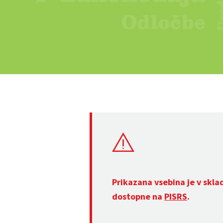
Prikazana vsebina je v skla
dostopne na
PISRS
.