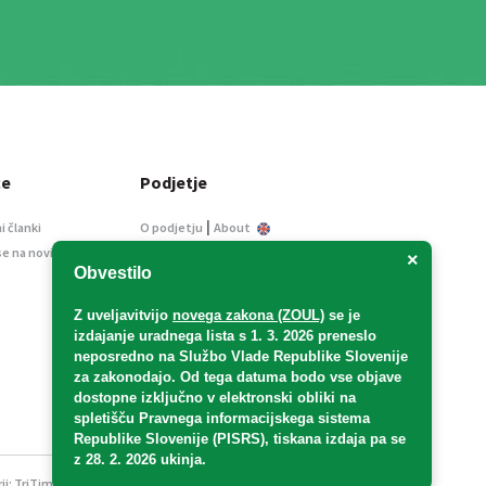
ce
Podjetje
|
i članki
O podjetju
About
se na novice
Kontakt
×
Obvestilo
Informacije javnega
značaja
Z uveljavitvijo
novega zakona (ZOUL)
se je
Oglaševanje
izdajanje uradnega lista s 1. 3. 2026 preneslo
Splošni pogoji
neposredno
na Službo Vlade Republike Slovenije
Izjava o varstvu osebnih
za zakonodajo
. Od tega datuma bodo vse objave
podatkov
dostopne izključno v elektronski obliki na
spletišču Pravnega informacijskega sistema
E-dražbe
Republike Slovenije (PISRS), tiskana izdaja pa se
z 28. 2. 2026 ukinja.
ji:
TriTim spletna agencija
v sodelovanju z 2Mobile