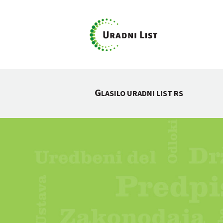
G
LASILO URADNI LIST RS