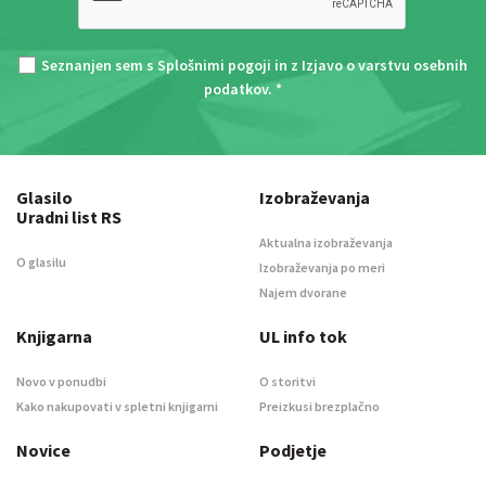
Seznanjen sem s
Splošnimi pogoji
in z
Izjavo o varstvu osebnih
podatkov
. *
Glasilo
Izobraževanja
Uradni list RS
Aktualna izobraževanja
O glasilu
Izobraževanja po meri
Najem dvorane
Knjigarna
UL info tok
Novo v ponudbi
O storitvi
Kako nakupovati v spletni knjigarni
Preizkusi brezplačno
Novice
Podjetje