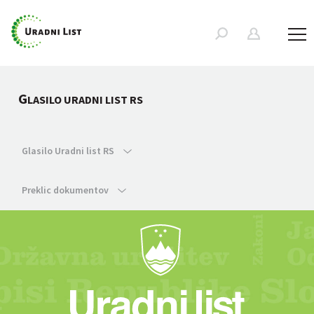
G
LASILO URADNI LIST RS
Glasilo Uradni list RS
Preklic dokumentov