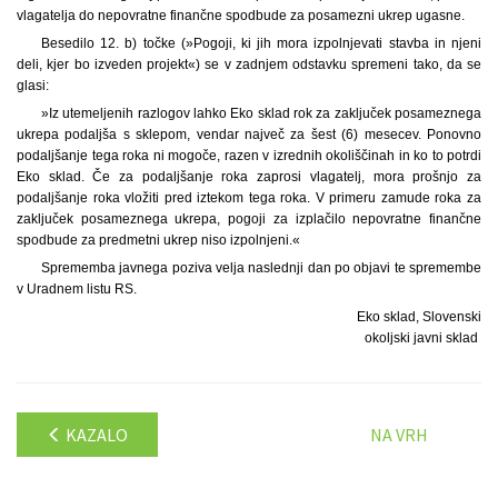
vlagatelja do nepovratne finančne spodbude za posamezni ukrep ugasne.
Besedilo 12. b) točke (»Pogoji, ki jih mora izpolnjevati stavba in njeni
deli, kjer bo izveden projekt«) se v zadnjem odstavku spremeni tako, da se
glasi:
»Iz utemeljenih razlogov lahko Eko sklad rok za zaključek posameznega
ukrepa podaljša s sklepom, vendar največ za šest (6) mesecev. Ponovno
podaljšanje tega roka ni mogoče, razen v izrednih okoliščinah in ko to potrdi
Eko sklad. Če za podaljšanje roka zaprosi vlagatelj, mora prošnjo za
podaljšanje roka vložiti pred iztekom tega roka. V primeru zamude roka za
zaključek posameznega ukrepa, pogoji za izplačilo nepovratne finančne
spodbude za predmetni ukrep niso izpolnjeni.«
Sprememba javnega poziva velja naslednji dan po objavi te spremembe
v Uradnem listu RS.
Eko sklad, Slovenski
okoljski javni sklad
KAZALO
NA VRH