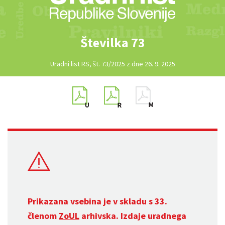
Številka 73
Uradni list RS, št. 73/2025 z dne 26. 9. 2025
Prikazana vsebina je v skladu s 33.
členom
ZoUL
arhivska. Izdaje uradnega