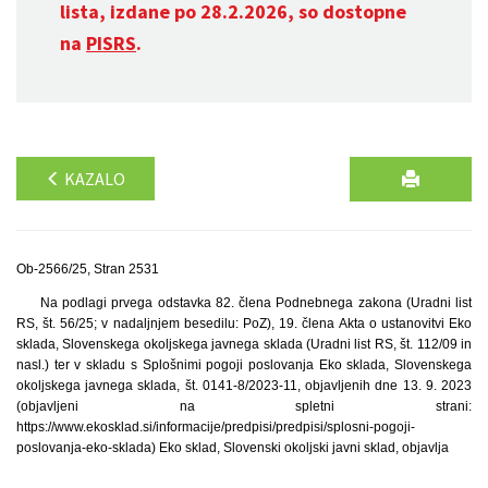
lista, izdane po 28.2.2026, so dostopne
na
PISRS
.
KAZALO
Ob-2566/25, Stran 2531
Na podlagi prvega odstavka 82. člena Podnebnega zakona (Uradni list
RS, št. 56/25; v nadaljnjem besedilu: PoZ), 19. člena Akta o ustanovitvi Eko
sklada, Slovenskega okoljskega javnega sklada (Uradni list RS, št. 112/09 in
nasl.) ter v skladu s Splošnimi pogoji poslovanja Eko sklada, Slovenskega
okoljskega javnega sklada, št. 0141-8/2023-11, objavljenih dne 13. 9. 2023
(objavljeni na spletni strani:
https://www.ekosklad.si/informacije/predpisi/predpisi/splosni-pogoji-
poslovanja-eko-sklada) Eko sklad, Slovenski okoljski javni sklad, objavlja