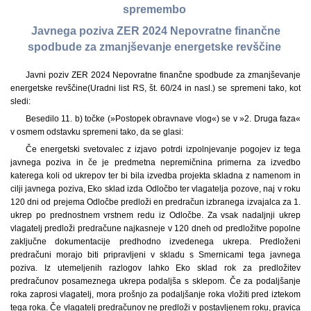
spremembo
Javnega poziva ZER 2024 Nepovratne finančne
spodbude za zmanjševanje energetske revščine
Javni poziv ZER 2024 Nepovratne finančne spodbude za zmanjševanje
energetske revščine
(Uradni list RS, št. 60/24 in nasl.) se spremeni tako, kot
sledi:
Besedilo 11. b) točke (»Postopek obravnave vlog«) se v »2. Druga faza«
v osmem odstavku spremeni tako, da se glasi:
Če energetski svetovalec z izjavo potrdi izpolnjevanje pogojev iz tega
javnega poziva in če je predmetna nepremičnina primerna za izvedbo
katerega koli od ukrepov ter bi bila izvedba projekta skladna z namenom in
cilji javnega poziva, Eko sklad izda Odločbo ter vlagatelja pozove, naj v roku
120 dni od prejema Odločbe predloži en predračun izbranega izvajalca za 1.
ukrep po prednostnem vrstnem redu iz Odločbe. Za vsak nadaljnji ukrep
vlagatelj predloži predračune najkasneje v 120 dneh od predložitve popolne
zaključne dokumentacije predhodno izvedenega ukrepa. Predloženi
predračuni morajo biti pripravljeni v skladu s Smernicami tega javnega
poziva. Iz utemeljenih razlogov lahko Eko sklad rok za predložitev
predračunov posameznega ukrepa podaljša s sklepom. Če za podaljšanje
roka zaprosi vlagatelj, mora prošnjo za podaljšanje roka vložiti pred iztekom
tega roka. Če vlagatelj predračunov ne predloži v postavljenem roku, pravica