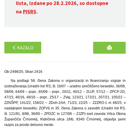
lista, izdane po 28.2.2026, so dostopne
na
PISRS
.
KAZALO
Ob-2496/25, Stran 2416
Na podlagi 58. člena Zakona o organizaciji in financiranju vzgoje in
izobraževanja (Uradni list RS, št. 16/07 – uradno prečiščeno besedilo, 36/08,
58/09, 64/09 – popr., 65/09 – popr., 20/11, 40/12 – ZUJF, 57/12 – ZPCP-2D,
47/15, 46/16, 49/16 – popr., 25/17 – ZVaj, 123/21, 172/21, 207/21, 105/22 –
ZZNŠPP, 141/22, 158/22 – ZDoh-2AA, 71/23, 22/25 – ZZZRO-1 in 48/25; v
nadaljnjem besedilu: ZOFVI) in 35. člena Zakona o zavodih (Uradni list RS,
št. 121/91, 8/96, 36/00 – ZPDZC in 127/06 – ZJZP) svet zavoda Vrtca Otona
Župančiča Črnomelj, Kidričeva ulica 18/b, 8340 Črnomelj, objavlja javni
razpis za prosto delovno mesto