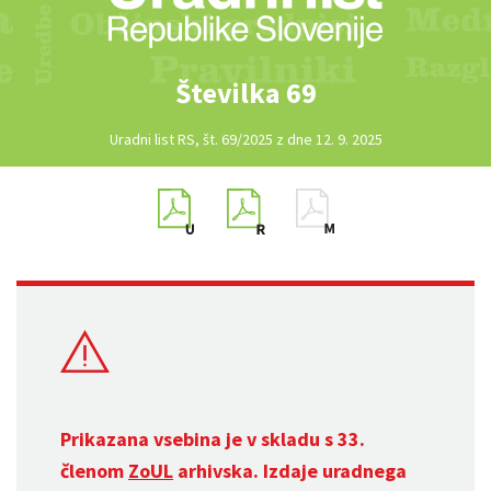
Številka 69
Uradni list RS, št. 69/2025 z dne 12. 9. 2025
Prikazana vsebina je v skladu s 33.
členom
ZoUL
arhivska. Izdaje uradnega