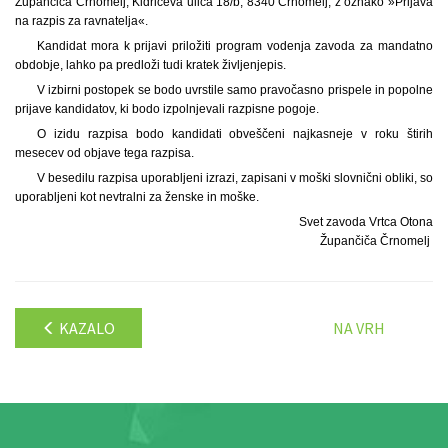
Župančiča Črnomelj, Kidričeva ulica 18/b, 8340 Črnomelj, z oznako »Prijava
na razpis za ravnatelja«.
Kandidat mora k prijavi priložiti program vodenja zavoda za mandatno
obdobje, lahko pa predloži tudi kratek življenjepis.
V izbirni postopek se bodo uvrstile samo pravočasno prispele in popolne
prijave kandidatov, ki bodo izpolnjevali razpisne pogoje.
O izidu razpisa bodo kandidati obveščeni najkasneje v roku štirih
mesecev od objave tega razpisa.
V besedilu razpisa uporabljeni izrazi, zapisani v moški slovnični obliki, so
uporabljeni kot nevtralni za ženske in moške.
Svet zavoda Vrtca Otona
Župančiča Črnomelj
KAZALO
NA VRH