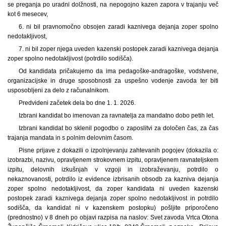
se preganja po uradni dolžnosti, na nepogojno kazen zapora v trajanju več
kot 6 mesecev,
6. ni bil pravnomočno obsojen zaradi kaznivega dejanja zoper spolno
nedotakljivost,
7. ni bil zoper njega uveden kazenski postopek zaradi kaznivega dejanja
zoper spolno nedotakljivost (potrdilo sodišča).
Od kandidata pričakujemo da ima pedagoške-andragoške, vodstvene,
organizacijske in druge sposobnosti za uspešno vodenje zavoda ter biti
usposobljeni za delo z računalnikom.
Predvideni začetek dela bo dne 1. 1. 2026.
Izbrani kandidat bo imenovan za ravnatelja za mandatno dobo petih let.
Izbrani kandidat bo sklenil pogodbo o zaposlitvi za določen čas, za čas
trajanja mandata in s polnim delovnim časom.
Pisne prijave z dokazili o izpolnjevanju zahtevanih pogojev (dokazila o:
izobrazbi, nazivu, opravljenem strokovnem izpitu, opravljenem ravnateljskem
izpitu, delovnih izkušnjah v vzgoji in izobraževanju, potrdilo o
nekaznovanosti, potrdilo iz evidence izbrisanih obsodb za kazniva dejanja
zoper spolno nedotakljivost, da zoper kandidata ni uveden kazenski
postopek zaradi kaznivega dejanja zoper spolno nedotakljivost in potrdilo
sodišča, da kandidat ni v kazenskem postopku) pošljite priporočeno
(prednostno) v 8 dneh po objavi razpisa na naslov: Svet zavoda Vrtca Otona