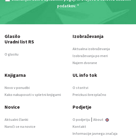
podatkov
. *
Glasilo
Izobraževanja
Uradni list RS
Aktualna izobraževanja
O glasilu
Izobraževanja po meri
Najem dvorane
Knjigarna
UL info tok
Novo v ponudbi
O storitvi
Kako nakupovati v spletni knjigarni
Preizkusi brezplačno
Novice
Podjetje
|
Aktualni članki
O podjetju
About
Naroči se na novice
Kontakt
Informacije javnega značaja