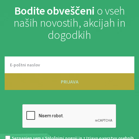
Bodite obveščeni
o vseh
naših novostih, akcijah in
dogodkih
PRIJAVA
Seznanjen sem s
Splošnimi pogoji
in z
Izjavo o varstvu osebnih