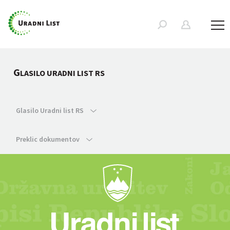
G
LASILO URADNI LIST RS
Glasilo Uradni list RS
Preklic dokumentov