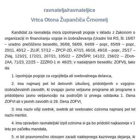
ravnatelja/ravnateljice
Vrtca Otona Župančiča Črnomelj
Kandidat za ravnatelja mora izpolnjevati pogoje v skladu z Zakonom o
organizaciji in financiranju vzgoje in izobraževanja (Uradni list RS, št. 16/07
– uradno prečiščeno besedilo, 36/08, 58/09, 64/09 – popr., 65/09 – popr.,
20/11, 40/12 – ZUJF, 57/12 – ZPCP-2D, 47/15, 46/16, 49/16 – popr., 25/17 –
ZVaj, 123/21, 172/21, 207/21, 105/22 – ZZNŠPP, 141/22, 158/22 – ZDoh-
2AA, 71/23, 22/25 – ZZZRO-1 in 48/25; v nadaljnjem besedilu: ZOFVI), tako
da:
1. izpolnjuje pogoje za vzgojitelja ali svetovalnega delavca,
2. ima najmanj pet let delovnih izkušenj, pridobljenih v vzgojno-
izobraževalnih zavodih, ki izvajajo javno veljavne programe ali programe s
pridobljeno javno veljavnostjo na področjih iz prvega odstavka 1. člena
ZOFVI ali v javnih zavodih iz 28. člena ZOFVI,
3. ima naziv višji svetnik, svetnik ali svetovalec oziroma najmanj pet let
naziv mentor,
4. ima opravljen ravnateljski izpit oziroma si ga bo pridobil najkasneje v 1
letu po začetku mandata,
5. ni bil pravnomočno obsojen zaradi naklepnega kaznivega dejanja, ki