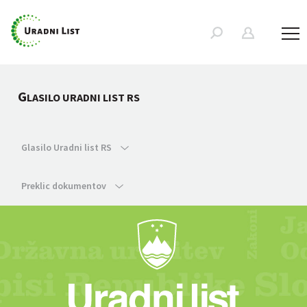
G
LASILO URADNI LIST RS
Glasilo Uradni list RS
Preklic dokumentov