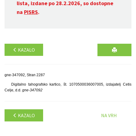
lista, izdane po 28.2.2026, so dostopne
na
PISRS
.
KAZALO
gne-347092, Stran 2287
Digitalno tahografsko kartico, št. 1070500036007005, izdajatelj Cetis
Celje, d.d.
gne-347092
KAZALO
NA VRH