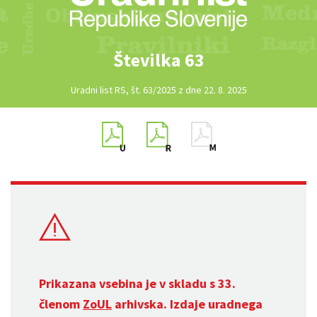
Številka 63
Uradni list RS, št. 63/2025 z dne 22. 8. 2025
Prikazana vsebina je v skladu s 33.
členom
ZoUL
arhivska. Izdaje uradnega