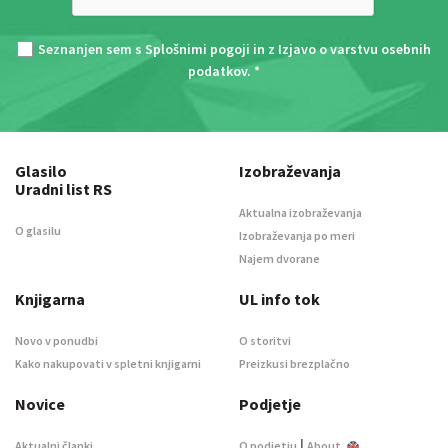
Seznanjen sem s
Splošnimi pogoji
in z
Izjavo o varstvu osebnih
podatkov
. *
Glasilo
Izobraževanja
Uradni list RS
Aktualna izobraževanja
O glasilu
Izobraževanja po meri
Najem dvorane
Knjigarna
UL info tok
Novo v ponudbi
O storitvi
Kako nakupovati v spletni knjigarni
Preizkusi brezplačno
Novice
Podjetje
|
Aktualni članki
O podjetju
About