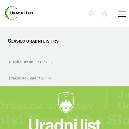
G
LASILO URADNI LIST RS
Glasilo Uradni list RS
Preklic dokumentov