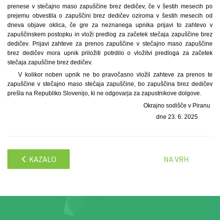
prenese v stečajno maso zapuščine brez dedičev, če v šestih mesecih po
prejemu obvestila o zapuščini brez dedičev oziroma v šestih mesecih od
dneva objave oklica, če gre za neznanega upnika prijavi to zahtevo v
zapuščinskem postopku in vloži predlog za začetek stečaja zapuščine brez
dedičev. Prijavi zahteve za prenos zapuščine v stečajno maso zapuščine
brez dedičev mora upnik priložiti potrdilo o vložitvi predloga za začetek
stečaja zapuščine brez dedičev.
V kolikor noben upnik ne bo pravočasno vložil zahteve za prenos te
zapuščine v stečajno maso stečaja zapuščine, bo zapuščina brez dedičev
prešla na Republiko Slovenijo, ki ne odgovarja za zapustnikove dolgove.
Okrajno sodišče v Piranu
dne 23. 6. 2025
KAZALO
NA VRH