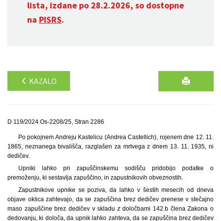
lista, izdane po 28.2.2026, so dostopne
na
PISRS
.
KAZALO
D 119/2024 Os-2208/25, Stran 2286
Po pokojnem Andreju Kastelicu (Andrea Castellich), rojenem dne 12. 11.
1865, neznanega bivališča, razglašen za mrtvega z dnem 13. 11. 1935, ni
dedičev.
Upniki lahko pri zapuščinskemu sodišču pridobijo podatke o
premoženju, ki sestavlja zapuščino, in zapustnikovih obveznostih.
Zapustnikove upnike se poziva, da lahko v šestih mesecih od dneva
objave oklica zahtevajo, da se zapuščina brez dedičev prenese v stečajno
maso zapuščine brez dedičev v skladu
z
določbami 142.b člena Zakona o
dedovanju, ki določa, da upnik lahko zahteva, da se zapuščina brez dedičev