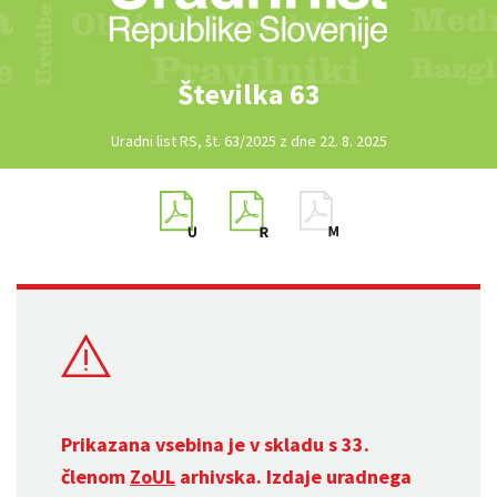
Številka 63
Uradni list RS, št. 63/2025 z dne 22. 8. 2025
Prikazana vsebina je v skladu s 33.
členom
ZoUL
arhivska. Izdaje uradnega