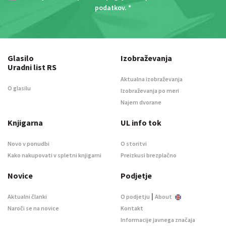
podatkov
. *
Glasilo
Izobraževanja
Uradni list RS
Aktualna izobraževanja
O glasilu
Izobraževanja po meri
Najem dvorane
Knjigarna
UL info tok
Novo v ponudbi
O storitvi
Kako nakupovati v spletni knjigarni
Preizkusi brezplačno
Novice
Podjetje
|
Aktualni članki
O podjetju
About
Naroči se na novice
Kontakt
Informacije javnega značaja