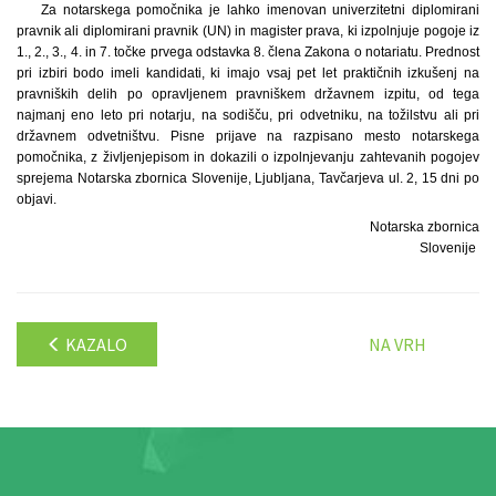
Za notarskega pomočnika je lahko imenovan univerzitetni diplomirani
pravnik ali diplomirani pravnik (UN) in magister prava, ki izpolnjuje pogoje iz
1., 2., 3., 4. in 7. točke prvega odstavka 8. člena Zakona o notariatu. Prednost
pri izbiri bodo imeli kandidati, ki imajo vsaj pet let praktičnih izkušenj na
pravniških delih po opravljenem pravniškem državnem izpitu, od tega
najmanj eno leto pri notarju, na sodišču, pri odvetniku, na tožilstvu ali pri
državnem odvetništvu. Pisne prijave na razpisano mesto notarskega
pomočnika, z življenjepisom in dokazili o izpolnjevanju zahtevanih pogojev
sprejema Notarska zbornica Slovenije, Ljubljana, Tavčarjeva ul. 2, 15 dni po
objavi.
Notarska zbornica
Slovenije
KAZALO
NA VRH