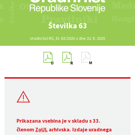
Številka 63
Uradni list RS, št. 63/2025 z dne 22. 8. 2025
Prikazana vsebina je v skladu s 33.
členom
ZoUL
arhivska. Izdaje uradnega