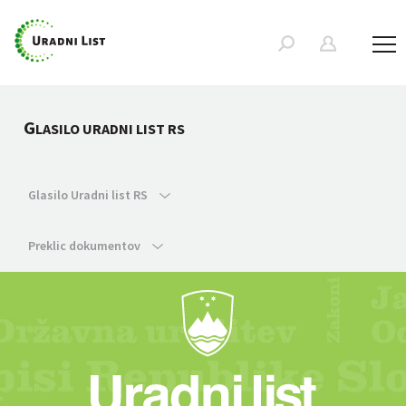
G
LASILO URADNI LIST RS
Glasilo Uradni list RS
Preklic dokumentov