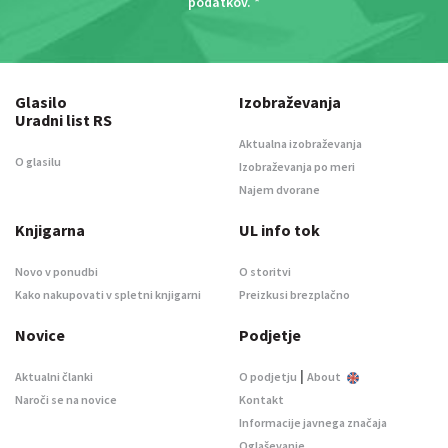
podatkov
. *
Glasilo
Izobraževanja
Uradni list RS
Aktualna izobraževanja
O glasilu
Izobraževanja po meri
Najem dvorane
Knjigarna
UL info tok
Novo v ponudbi
O storitvi
Kako nakupovati v spletni knjigarni
Preizkusi brezplačno
Novice
Podjetje
|
Aktualni članki
O podjetju
About
Naroči se na novice
Kontakt
Informacije javnega značaja
Oglaševanje