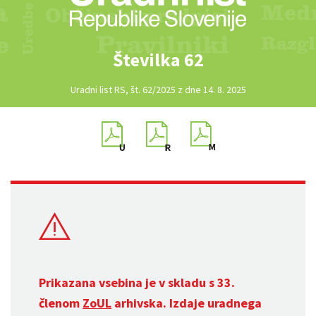
Številka 62
Uradni list RS, št. 62/2025 z dne 14. 8. 2025
Prikazana vsebina je v skladu s 33.
členom
ZoUL
arhivska. Izdaje uradnega