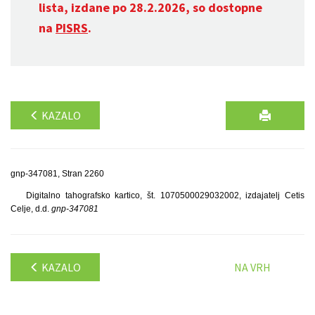
lista, izdane po 28.2.2026, so dostopne
na
PISRS
.
KAZALO
gnp-347081, Stran 2260
Digitalno tahografsko kartico, št. 1070500029032002, izdajatelj Cetis
Celje, d.d.
gnp-347081
KAZALO
NA VRH