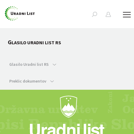
G
LASILO URADNI LIST RS
Glasilo Uradni list RS
Preklic dokumentov