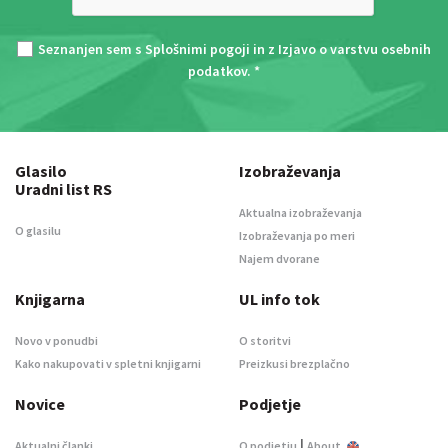
Seznanjen sem s
Splošnimi pogoji
in z
Izjavo o varstvu osebnih
podatkov
. *
Glasilo
Izobraževanja
Uradni list RS
Aktualna izobraževanja
O glasilu
Izobraževanja po meri
Najem dvorane
Knjigarna
UL info tok
Novo v ponudbi
O storitvi
Kako nakupovati v spletni knjigarni
Preizkusi brezplačno
Novice
Podjetje
|
Aktualni članki
O podjetju
About