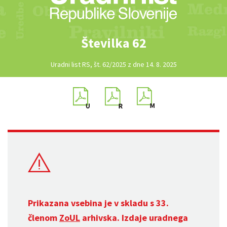
Številka 62
Uradni list RS, št. 62/2025 z dne 14. 8. 2025
Prikazana vsebina je v skladu s 33.
členom
ZoUL
arhivska. Izdaje uradnega