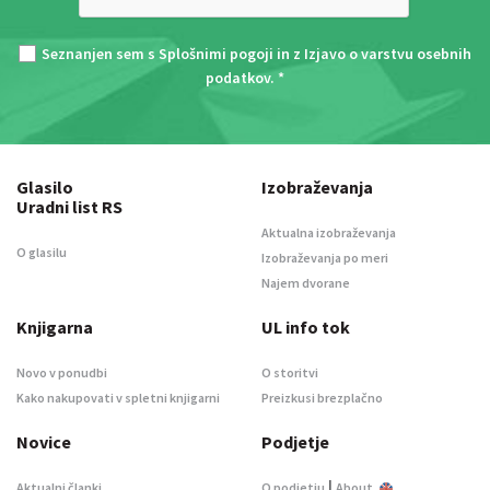
Seznanjen sem s
Splošnimi pogoji
in z
Izjavo o varstvu osebnih
podatkov
. *
Glasilo
Izobraževanja
Uradni list RS
Aktualna izobraževanja
O glasilu
Izobraževanja po meri
Najem dvorane
Knjigarna
UL info tok
Novo v ponudbi
O storitvi
Kako nakupovati v spletni knjigarni
Preizkusi brezplačno
Novice
Podjetje
|
Aktualni članki
O podjetju
About