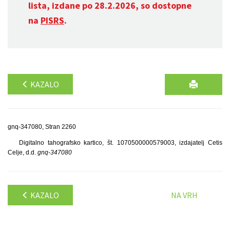
lista, izdane po 28.2.2026, so dostopne
na
PISRS
.
KAZALO
gnq-347080, Stran 2260
Digitalno tahografsko kartico, št. 1070500000579003, izdajatelj Cetis
Celje, d.d.
gnq-347080
KAZALO
NA VRH