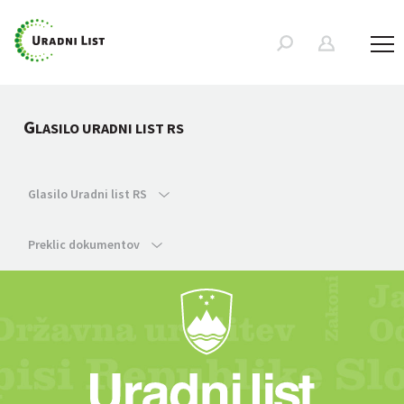
G
LASILO URADNI LIST RS
Glasilo Uradni list RS
Preklic dokumentov