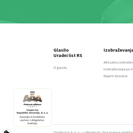
Glasilo
Izobraževanj
Uradni list RS
Aktualna izobraže
O glasilu
Izobraževanja po 
Najem dvorane
Uradni list d. o. o. – v likvidaciji / Vse pravice pridrža