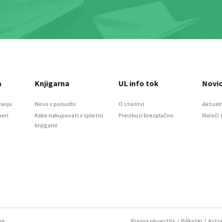
a
Knjigarna
UL info tok
Novi
vanja
Novo v ponudbi
O storitvi
Aktualn
meri
Kako nakupovati v spletni
Preizkusi brezplačno
Naroči 
knjigarni
ne.
Pravna obvestila
/
Piškotki
/ Avtor