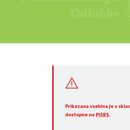
Prikazana vsebina je v skla
dostopne na
PISRS
.