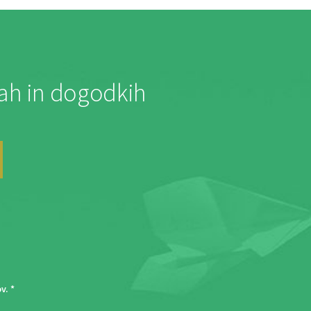
jah in dogodkih
ov
. *