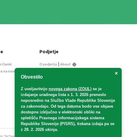
ce
Podjetje
|
i članki
O podjetju
About
se na novice
Kontakt
×
Obvestilo
Informacije javnega
značaja
Z uveljavitvijo
novega zakona (ZOUL)
se je
Oglaševanje
izdajanje uradnega lista s 1. 3. 2026 preneslo
Splošni pogoji
neposredno
na Službo Vlade Republike Slovenije
Izjava o varstvu osebnih
za zakonodajo
. Od tega datuma bodo vse objave
podatkov
dostopne izključno v elektronski obliki na
spletišču Pravnega informacijskega sistema
E-dražbe
Republike Slovenije (PISRS), tiskana izdaja pa se
z 28. 2. 2026 ukinja.
ji:
TriTim spletna agencija
v sodelovanju z 2Mobile