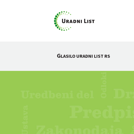
G
LASILO URADNI LIST RS