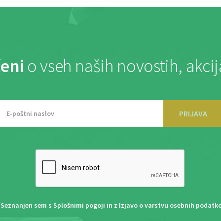
eni
o vseh naših novostih, akci
PRIJAVA
Seznanjen sem s
Splošnimi pogoji
in z
Izjavo o varstvu osebnih podatk