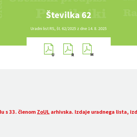
Številka 62
Uradni list RS, št. 62/2025 z dne 14. 8. 2025
du s 33. členom
ZoUL
arhivska. Izdaje uradnega lista, iz