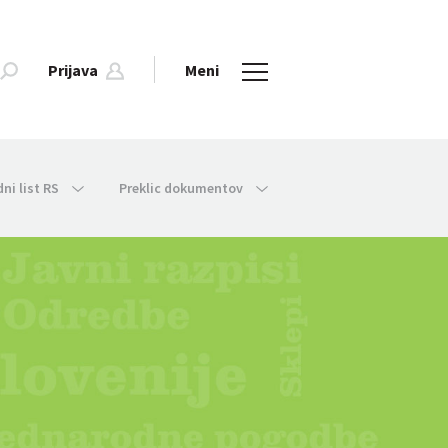
Prijava
Meni
dni list RS
Preklic dokumentov