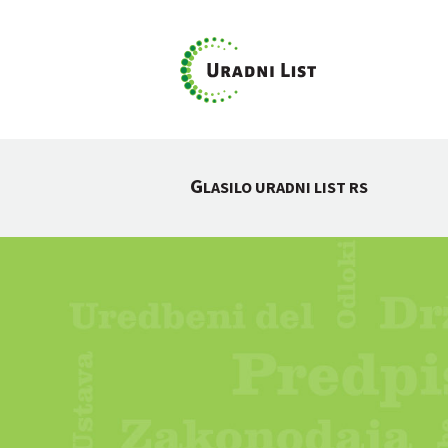
G
LASILO URADNI LIST RS