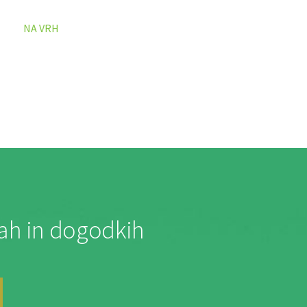
NA VRH
jah in dogodkih