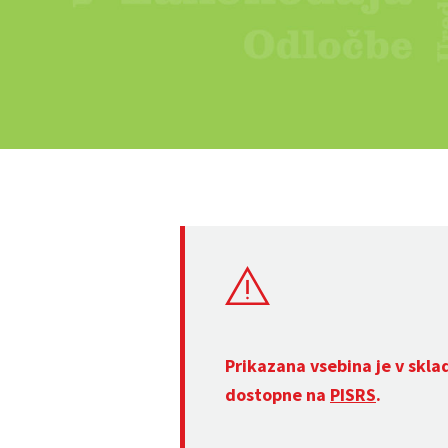
Prikazana vsebina je v skla
dostopne na
PISRS
.