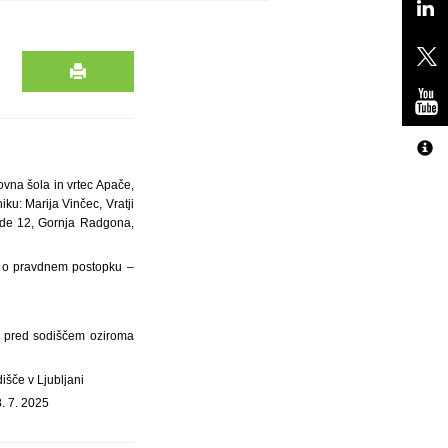
ovna šola in vrtec Apače,
ku: Marija Vinčec, Vratji
bode 12, Gornja Radgona,
a o pravdnem postopku –
pi pred sodiščem oziroma
išče v Ljubljani
8. 7. 2025