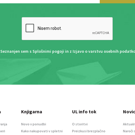
Seznanjen sem s
Splošnimi pogoji
in z
Izjavo o varstvu osebnih podatk
a
Knjigarna
UL info tok
Novi
vanja
Novo v ponudbi
O storitvi
Aktualn
meri
Kako nakupovati v spletni
Preizkusi brezplačno
Naroči 