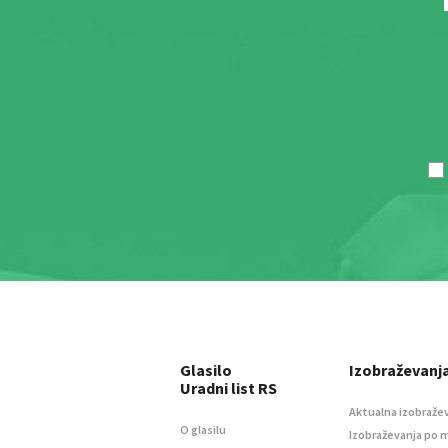
Glasilo
Izobraževanj
Uradni list RS
Aktualna izobraže
O glasilu
Izobraževanja po 