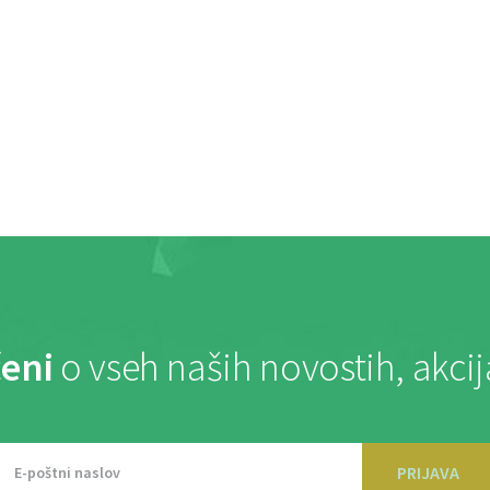
eni
o vseh naših novostih, akci
PRIJAVA