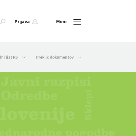
Prijava
Meni
dni list RS
Preklic dokumentov