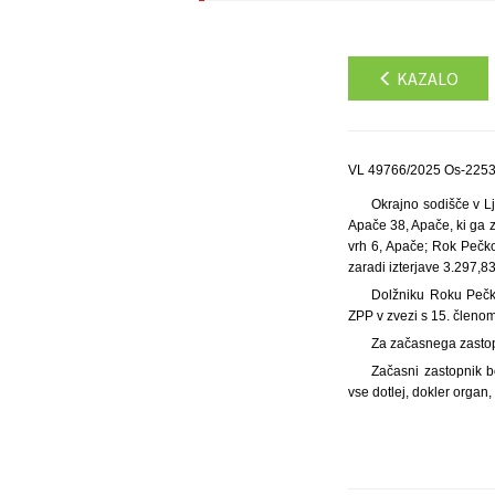
KAZALO
VL 49766/2025 Os-2253/
Okrajno sodišče v Lj
Apače 38, Apače, ki ga z
vrh 6, Apače; Rok Pečko
zaradi izterjave 3.297,8
Dolžniku Roku Pečku
ZPP v zvezi s 15. členom
Za začasnega zastop
Začasni zastopnik b
vse dotlej, dokler organ,