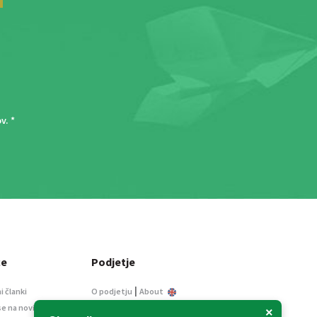
ov
. *
ce
Podjetje
|
i članki
O podjetju
About
se na novice
Kontakt
×