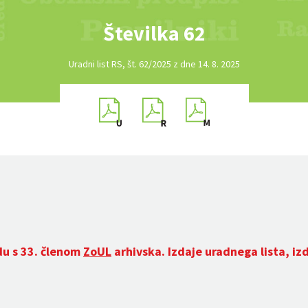
Številka 62
Uradni list RS, št. 62/2025 z dne 14. 8. 2025
du s 33. členom
ZoUL
arhivska. Izdaje uradnega lista, iz