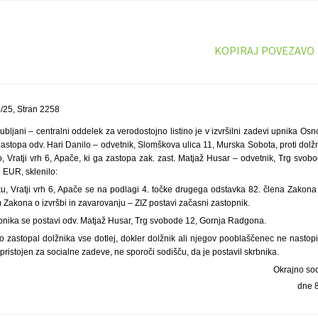
KOPIRAJ POVEZAVO
25, Stran 2258
ubljani – centralni oddelek za verodostojno listino je v izvršilni zadevi upnika Osn
astopa odv. Hari Danilo – odvetnik, Slomškova ulica 11, Murska Sobota, proti dolžni
, Vratji vrh 6, Apače, ki ga zastopa zak. zast. Matjaž Husar – odvetnik, Trg svo
3 EUR, sklenilo:
, Vratji vrh 6, Apače se na podlagi 4. točke drugega odstavka 82. člena Zakon
 Zakona o izvršbi in zavarovanju – ZIZ postavi začasni zastopnik.
nika se postavi odv. Matjaž Husar, Trg svobode 12, Gornja Radgona.
o zastopal dolžnika vse dotlej, dokler dolžnik ali njegov pooblaščenec ne nasto
 pristojen za socialne zadeve, ne sporoči sodišču, da je postavil skrbnika.
Okrajno sod
dne 