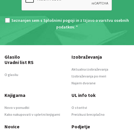
Seznanjen sem s
Splošnimi pogoji
in z
Izjavo o varstvu osebnih
podatkov
. *
Glasilo
Izobraževanja
Uradni list RS
Aktualna izobraževanja
O glasilu
Izobraževanja po meri
Najem dvorane
Knjigarna
UL info tok
Novo v ponudbi
O storitvi
Kako nakupovati v spletni knjigarni
Preizkusi brezplačno
Novice
Podjetje