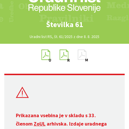
Številka 61
Uradni list RS, št. 61/2025 z dne 8. 8. 2025
Prikazana vsebina je v skladu s 33.
členom
ZoUL
arhivska. Izdaje uradnega