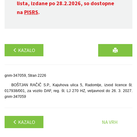
lista, izdane po 28.2.2026, so dostopne
na
PISRS
.
KAZALO
gnm-347059, Stran 2226
BOŠTJAN RAČIČ S.P., Kajuhova ulica 5, Radomlje, izvod licence št.
017938/001, za vozilo DAF, reg. št. LJ 270 HZ, veljavnost do 26. 3. 2027.
gnm-347059
KAZALO
NA VRH