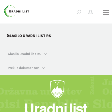
G
LASILO URADNI LIST RS
Glasilo Uradni list RS
Preklic dokumentov