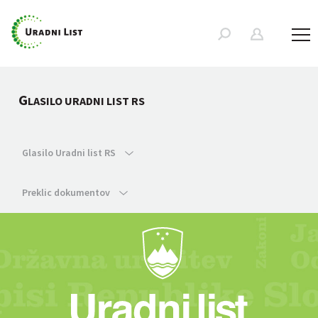
G
LASILO URADNI LIST RS
Glasilo Uradni list RS
Preklic dokumentov