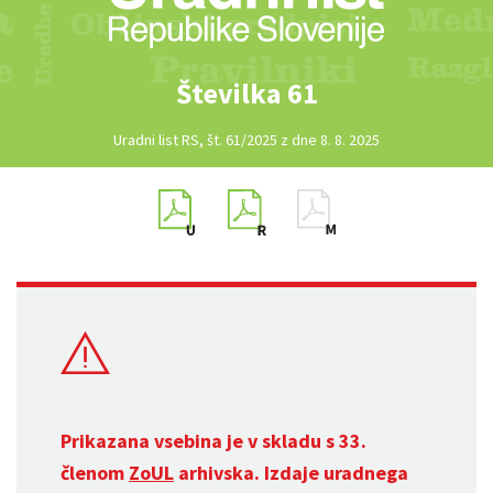
Številka 61
Uradni list RS, št. 61/2025 z dne 8. 8. 2025
Prikazana vsebina je v skladu s 33.
členom
ZoUL
arhivska. Izdaje uradnega