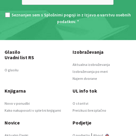
Seznanjen sem s
Splošnimi pogoji
in z
Izjavo o varstvu osebnih
podatkov
. *
Glasilo
Izobraževanja
Uradni list RS
Aktualna izobraževanja
O glasilu
Izobraževanja po meri
Najem dvorane
Knjigarna
UL info tok
Novo v ponudbi
O storitvi
Kako nakupovati v spletni knjigarni
Preizkusi brezplačno
Novice
Podjetje
|
Aktualni članki
O podjetju
About