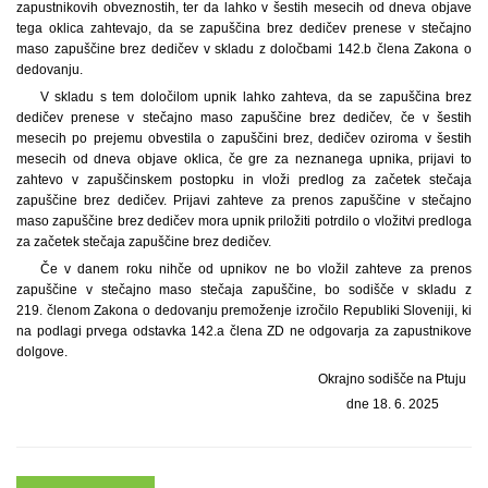
zapustnikovih obveznostih, ter da lahko v šestih mesecih od dneva objave
tega oklica zahtevajo, da se zapuščina brez dedičev prenese v stečajno
maso zapuščine brez dedičev v skladu z določbami 142.b člena Zakona o
dedovanju.
V skladu s tem določilom upnik lahko zahteva, da se zapuščina brez
dedičev prenese v stečajno maso zapuščine brez dedičev, če v šestih
mesecih po prejemu obvestila o zapuščini brez, dedičev oziroma v šestih
mesecih od dneva objave oklica, če gre za neznanega upnika, prijavi to
zahtevo v zapuščinskem postopku in vloži predlog za začetek stečaja
zapuščine brez dedičev. Prijavi zahteve za prenos zapuščine v stečajno
maso zapuščine brez dedičev mora upnik priložiti potrdilo o vložitvi predloga
za začetek stečaja zapuščine brez dedičev.
Če v danem roku nihče od upnikov ne bo vložil zahteve za prenos
zapuščine v stečajno maso stečaja zapuščine, bo sodišče v skladu z
219. členom Zakona o dedovanju premoženje izročilo Republiki Sloveniji, ki
na podlagi prvega odstavka 142.a člena ZD ne odgovarja za zapustnikove
dolgove.
Okrajno sodišče na Ptuju
dne 18. 6. 2025