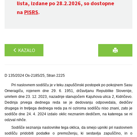
lista, izdane po 28.2.2026, so dostopne
na
PISRS
.
KAZALO
D 135/2024 Os-2185/25, Stran 2225
Pri naslovnem sodišču je v teku zapuščinski postopek po pokojnem Sasu
Omeragiču, rojenem dne 29. 6. 1951, državljanu Republike Slovenije,
umrlem dne 23. 12. 2023, nazadnje stanujočem Kajuhova ulica 2, Kidričevo.
Dedinja prvega dednega reda se je dedovanju odpovedala, dedičev
drugega in tretjega dednega reda pa ni oziroma sodišču niso znani, zato je
sodišče dne 24. 4. 2024 izdalo oklic neznanim dedičem, na katerega se ni
odzval nihče.
Sodišče seznanja naslovnike tega oklica, da smejo upniki pri naslovnem
sodišču pridobiti podatke o premoženju, ki sestavlja zapuščino, in o