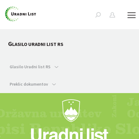
G
LASILO URADNI LIST RS
Glasilo Uradni list RS
Preklic dokumentov