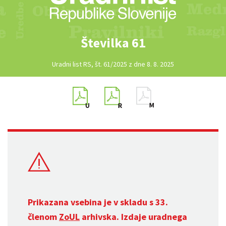
Številka 61
Uradni list RS, št. 61/2025 z dne 8. 8. 2025
Prikazana vsebina je v skladu s 33.
členom
ZoUL
arhivska. Izdaje uradnega