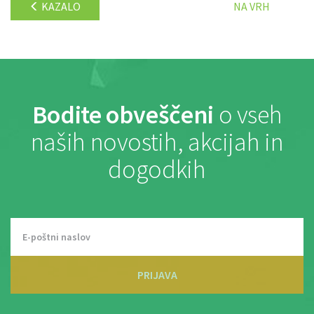
KAZALO
NA VRH
Bodite obveščeni
o vseh
naših novostih, akcijah in
dogodkih
PRIJAVA