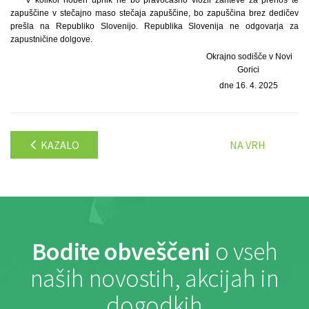
V kolikor noben upnik ne bo pravočasno vložil zahteve za prenos te
zapuščine v stečajno maso stečaja zapuščine, bo zapuščina brez dedičev
prešla na Republiko Slovenijo. Republika Slovenija ne odgovarja za
zapustničine dolgove.
Okrajno sodišče v Novi
Gorici
dne 16. 4. 2025
KAZALO
NA VRH
Bodite obveščeni
o vseh
naših novostih, akcijah in
dogodkih