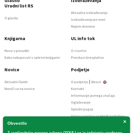
Glasilo
Izobraževanja
Uradni list RS
Aktualna izobraževanja
O glasilu
Izobraževanja po meri
Najem dvorane
Knjigarna
UL info tok
Novo v ponudbi
O storitvi
Kako nakupovati v spletni knjigarni
Preizkusi brezplačno
Novice
Podjetje
|
Aktualni članki
O podjetju
About
Naroči se na novice
Kontakt
Informacije javnega značaja
Oglaševanje
Splošni pogoji
Izjava o varstvu osebnih podatkov
×
E-dražbe
Obvestilo
Z uveljavitvijo
novega zakona (ZOUL)
se je
izdajanje uradnega