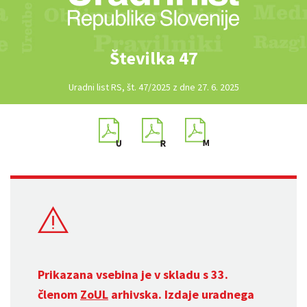
Številka 47
Uradni list RS, št. 47/2025 z dne 27. 6. 2025
Prikazana vsebina je v skladu s 33.
členom
ZoUL
arhivska. Izdaje uradnega