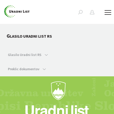
G
LASILO URADNI LIST RS
Glasilo Uradni list RS
Preklic dokumentov