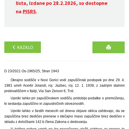
lista, izdane po 28.2.2026, so dostopne
na
PISRS
.
KAZALO
D 23/2021 Os-1965/25, Stran 1943
Okrajno sodišče v Novi Gorici vodi zapuščinski postopek po dne 29. 4.
1981 umrli Acerbi Jolandi, roj. Jazbec, roj. 12. 1. 1939, z zadnjim stalnim
prebivališčem v Italiji, Via San Zenoni 6, Trst.
Upniki lahko pri zapuščinskem sodišču pridobijo podatke o premoženju,
ki sestavlja zapuščino in zapustničinih obveznostih.
Upniki lahko v šestih mesecih od dneva objave oklica zahtevajo, da se
zapuščina brez dedičev prenese v stečajno maso zapuščine brez dedičev v
skladu z določbami 142.b člena Zakona o dedovanju.