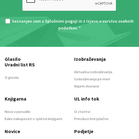
Seznanjen sem s
Splošnimi pogoji
in z
Izjavo o varstvu osebnih
podatkov
. *
Glasilo
Izobraževanja
Uradni list RS
Aktualna izobraževanja
O glasilu
Izobraževanja po meri
Najem dvorane
Knjigarna
UL info tok
Novo v ponudbi
O storitvi
Kako nakupovati v spletni knjigarni
Preizkusi brezplačno
Novice
Podjetje