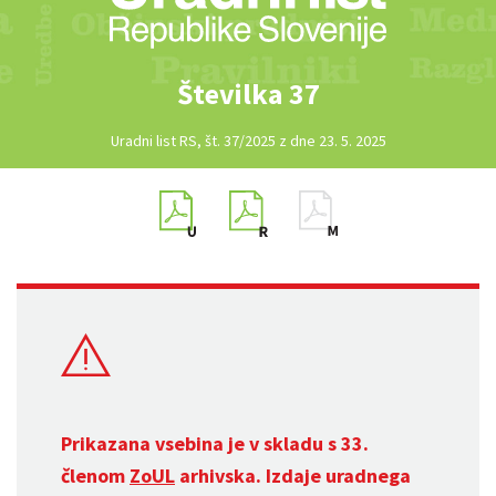
Številka 37
Uradni list RS, št. 37/2025 z dne 23. 5. 2025
Prikazana vsebina je v skladu s 33.
členom
ZoUL
arhivska. Izdaje uradnega