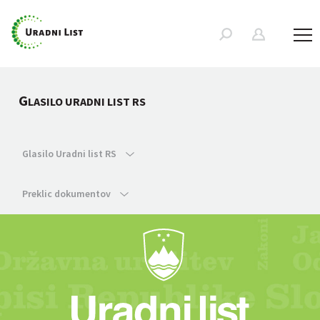
G
LASILO URADNI LIST RS
Glasilo Uradni list RS
Preklic dokumentov