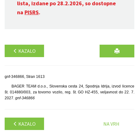
lista, izdane po 28.2.2026, so dostopne
na
PISRS
.
KAZALO
gnf-346866, Stran 1613
BAGER TEAM d.o.o., Slovenska cesta 24, Spodnja Idrija, izvod licence
št. 014880/003, za tovorno vozilo, reg. št. GO HZ-455, veljavnost do 22. 7.
2027.
gnf-346866
KAZALO
NA VRH