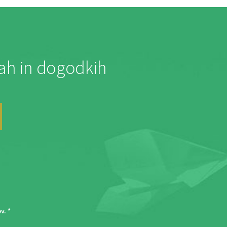
jah in dogodkih
ov
. *