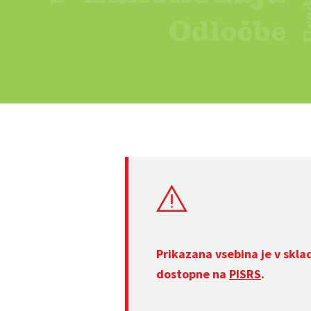
Prikazana vsebina je v skla
dostopne na
PISRS
.