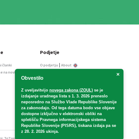
ce
Podjetje
|
i članki
O podjetju
About
se na novice
Kontakt
×
Obvestilo
Informacije javnega
značaja
Z uveljavitvijo
novega zakona (ZOUL)
se je
Oglaševanje
izdajanje uradnega lista s 1. 3. 2026 preneslo
Splošni pogoji
neposredno
na Službo Vlade Republike Slovenije
Izjava o varstvu osebnih
za zakonodajo
. Od tega datuma bodo vse objave
podatkov
dostopne izključno v elektronski obliki na
spletišču Pravnega informacijskega sistema
E-dražbe
Republike Slovenije (PISRS), tiskana izdaja pa se
z 28. 2. 2026 ukinja.
ji:
TriTim spletna agencija
v sodelovanju z 2Mobile