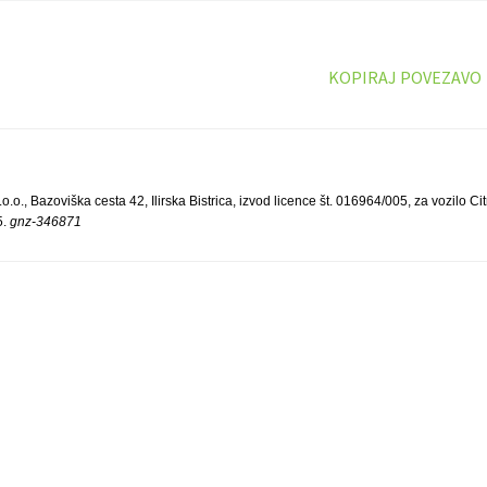
KOPIRAJ POVEZAVO
., Bazoviška cesta 42, Ilirska Bistrica, izvod licence št. 016964/005, za vozilo Cit
5.
gnz-346871