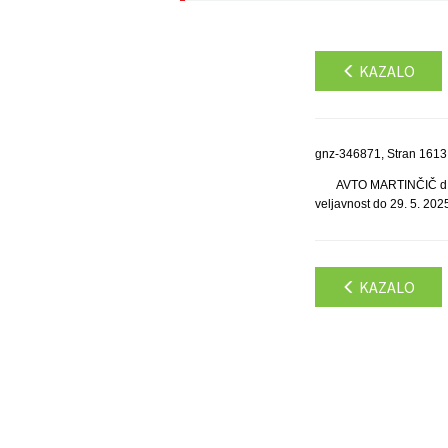
KAZALO
gnz-346871, Stran 1613
AVTO MARTINČIČ d.o.o
veljavnost do 29. 5. 202
KAZALO