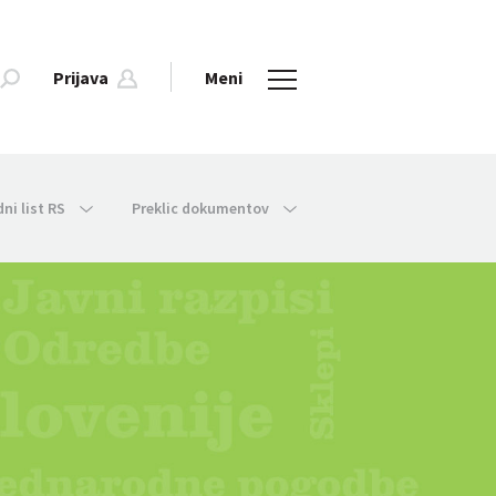
Prijava
Meni
dni list RS
Preklic dokumentov