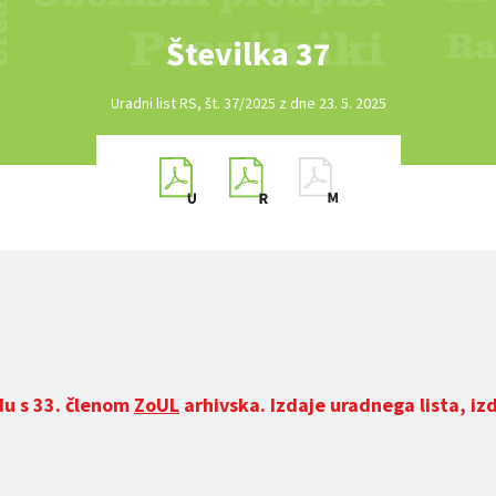
Številka 37
Uradni list RS, št. 37/2025 z dne 23. 5. 2025
du s 33. členom
ZoUL
arhivska. Izdaje uradnega lista, iz