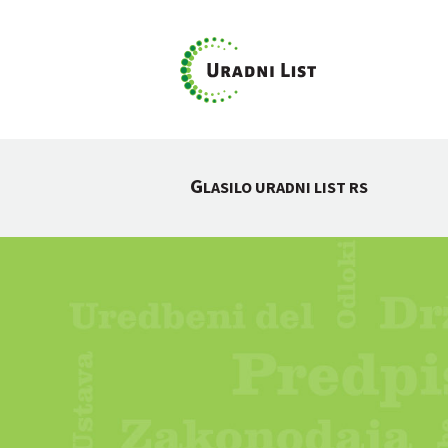
G
LASILO URADNI LIST RS