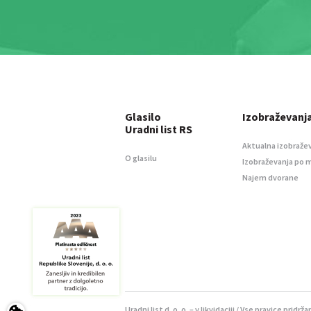
Glasilo
Izobraževanj
Uradni list RS
Aktualna izobraže
O glasilu
Izobraževanja po 
Najem dvorane
Uradni list d. o. o. – v likvidaciji / Vse pravice pridrža