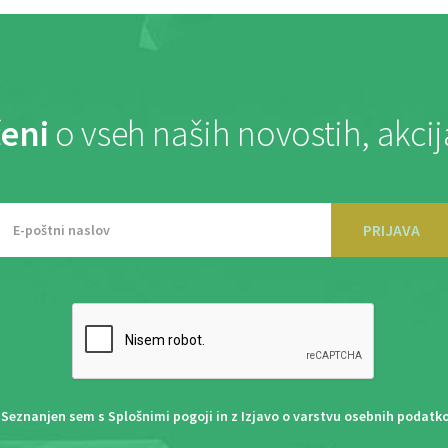
eni
o vseh naših novostih, akci
PRIJAVA
Seznanjen sem s
Splošnimi pogoji
in z
Izjavo o varstvu osebnih podatk