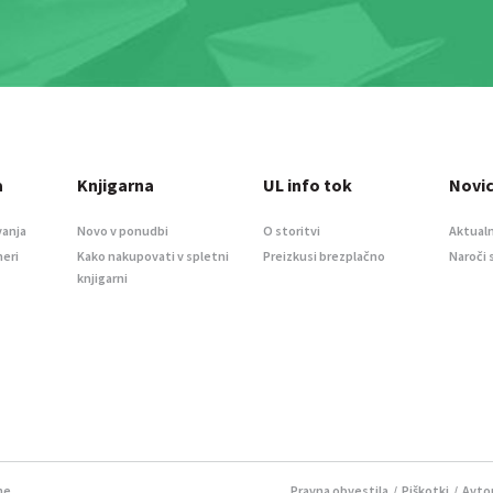
a
Knjigarna
UL info tok
Novi
vanja
Novo v ponudbi
O storitvi
Aktualn
meri
Kako nakupovati v spletni
Preizkusi brezplačno
Naroči 
knjigarni
ne.
Pravna obvestila
/
Piškotki
/ Avtor