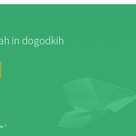
jah in dogodkih
ov
. *