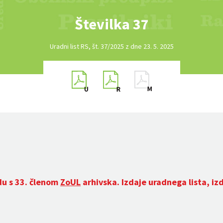
Številka 37
Uradni list RS, št. 37/2025 z dne 23. 5. 2025
du s 33. členom
ZoUL
arhivska. Izdaje uradnega lista, iz