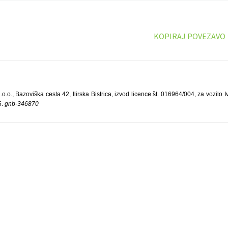
KOPIRAJ POVEZAVO
., Bazoviška cesta 42, Ilirska Bistrica, izvod licence št. 016964/004, za vozilo I
5.
gnb-346870