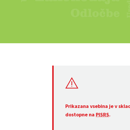
Prikazana vsebina je v skla
dostopne na
PISRS
.