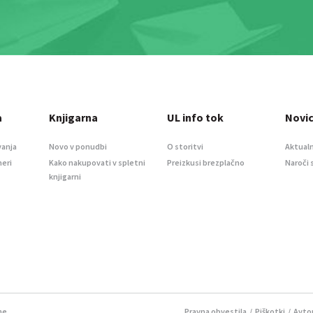
a
Knjigarna
UL info tok
Novi
vanja
Novo v ponudbi
O storitvi
Aktualn
meri
Kako nakupovati v spletni
Preizkusi brezplačno
Naroči 
knjigarni
ne.
Pravna obvestila
/
Piškotki
/ Avtor