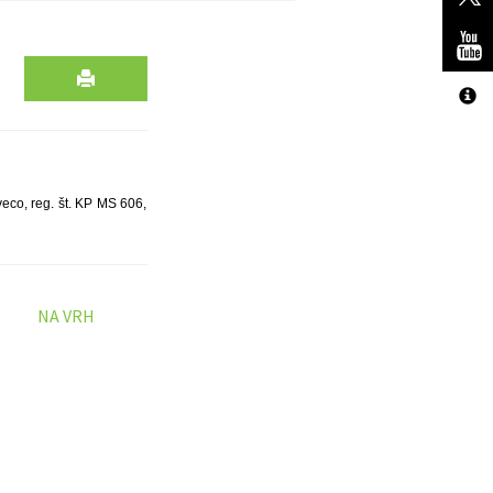
veco, reg. št. KP MS 606,
NA VRH