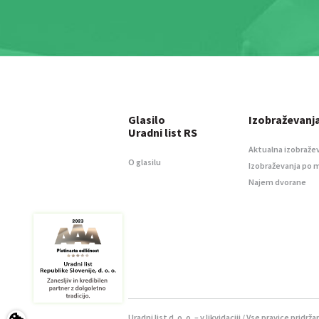
Glasilo
Izobraževanj
Uradni list RS
Aktualna izobraže
O glasilu
Izobraževanja po 
Najem dvorane
Uradni list d. o. o. – v likvidaciji / Vse pravice pridrža