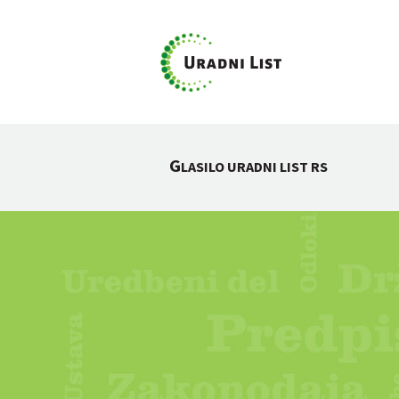
G
LASILO URADNI LIST RS