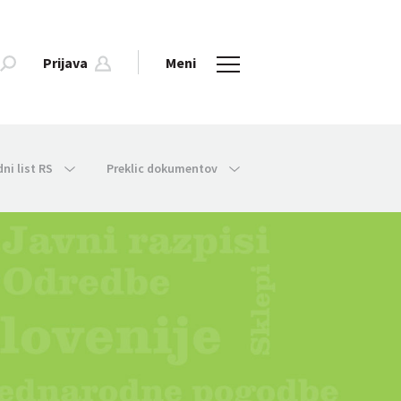
Prijava
Meni
dni list RS
Preklic dokumentov