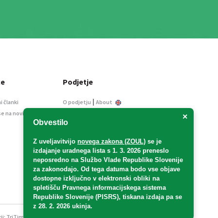
ce
Podjetje
|
i članki
O podjetju
About
se na novice
Kontakt
×
Obvestilo
Informacije javnega
značaja
Z uveljavitvijo
novega zakona (ZOUL)
se je
Oglaševanje
izdajanje uradnega lista s 1. 3. 2026 preneslo
Splošni pogoji
neposredno
na Službo Vlade Republike Slovenije
Izjava o varstvu osebnih
za zakonodajo
. Od tega datuma bodo vse objave
podatkov
dostopne izključno v elektronski obliki na
spletišču Pravnega informacijskega sistema
E-dražbe
Republike Slovenije (PISRS), tiskana izdaja pa se
z 28. 2. 2026 ukinja.
ji:
TriTim spletna agencija
v sodelovanju z 2Mobile