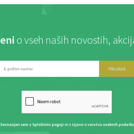
eni
o vseh naših novostih, akci
PRIJAVA
Seznanjen sem s
Splošnimi pogoji
in z
Izjavo o varstvu osebnih podatk