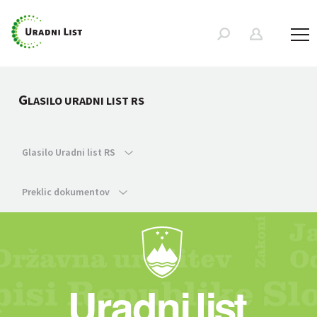
G
LASILO URADNI LIST RS
Glasilo Uradni list RS
Preklic dokumentov