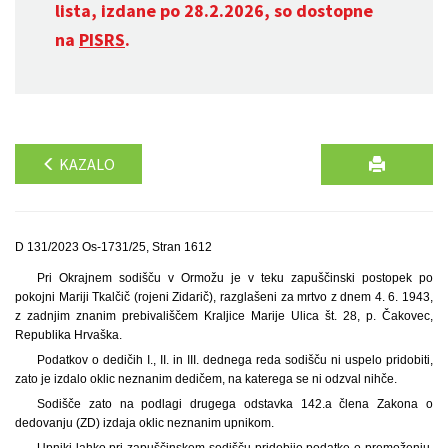
lista, izdane po 28.2.2026, so dostopne
na
PISRS
.
KAZALO
D 131/2023 Os-1731/25, Stran 1612
Pri Okrajnem sodišču v Ormožu je v teku zapuščinski postopek po
pokojni Mariji Tkalčič (rojeni Zidarič), razglašeni za mrtvo z dnem 4. 6. 1943,
z zadnjim znanim prebivališčem Kraljice Marije Ulica št. 28, p. Čakovec,
Republika Hrvaška.
Podatkov o dedičih I., II. in III. dednega reda sodišču ni uspelo pridobiti,
zato je izdalo oklic neznanim dedičem, na katerega se ni odzval nihče.
Sodišče zato na podlagi drugega odstavka 142.a člena Zakona o
dedovanju (ZD) izdaja oklic neznanim upnikom.