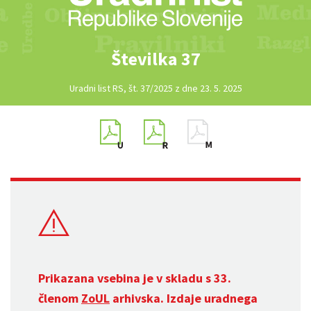
Številka 37
Uradni list RS, št. 37/2025 z dne 23. 5. 2025
Prikazana vsebina je v skladu s 33.
členom
ZoUL
arhivska. Izdaje uradnega