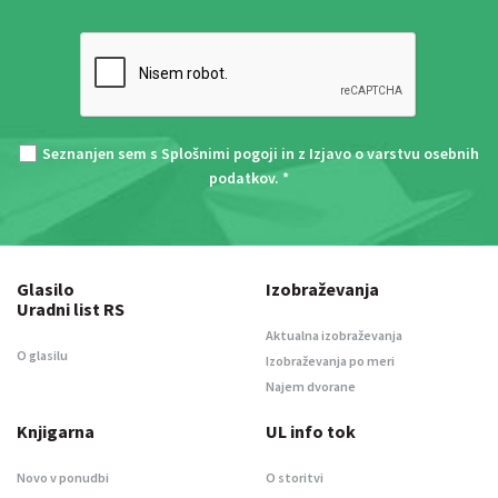
Seznanjen sem s
Splošnimi pogoji
in z
Izjavo o varstvu osebnih
podatkov
. *
Glasilo
Izobraževanja
Uradni list RS
Aktualna izobraževanja
O glasilu
Izobraževanja po meri
Najem dvorane
Knjigarna
UL info tok
Novo v ponudbi
O storitvi