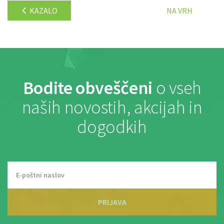
KAZALO
NA VRH
Bodite obveščeni
o vseh
naših novostih, akcijah in
dogodkih
PRIJAVA