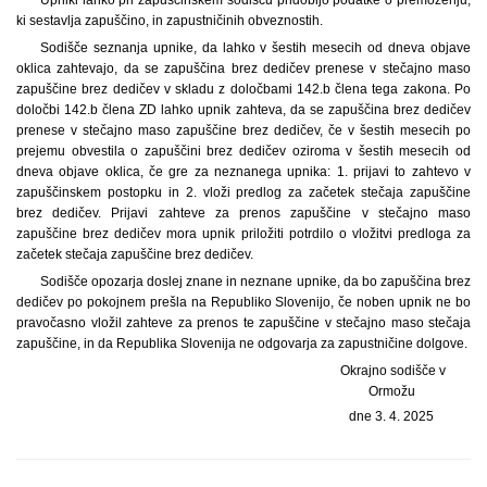
Upniki lahko pri zapuščinskem sodišču pridobijo podatke o premoženju,
ki sestavlja zapuščino, in zapustničinih obveznostih.
Sodišče seznanja upnike, da lahko v šestih mesecih od dneva objave
oklica zahtevajo, da se zapuščina brez dedičev prenese v stečajno maso
zapuščine brez dedičev v skladu z določbami 142.b člena tega zakona. Po
določbi 142.b člena ZD lahko upnik zahteva, da se zapuščina brez dedičev
prenese v stečajno maso zapuščine brez dedičev, če v šestih mesecih po
prejemu obvestila o zapuščini brez dedičev oziroma v šestih mesecih od
dneva objave oklica, če gre za neznanega upnika: 1. prijavi to zahtevo v
zapuščinskem postopku in 2. vloži predlog za začetek stečaja zapuščine
brez dedičev. Prijavi zahteve za prenos zapuščine v stečajno maso
zapuščine brez dedičev mora upnik priložiti potrdilo o vložitvi predloga za
začetek stečaja zapuščine brez dedičev.
Sodišče opozarja doslej znane in neznane upnike, da bo zapuščina brez
dedičev po pokojnem prešla na Republiko Slovenijo, če noben upnik ne bo
pravočasno vložil zahteve za prenos te zapuščine v stečajno maso stečaja
zapuščine, in da Republika Slovenija ne odgovarja za zapustničine dolgove.
Okrajno sodišče v
Ormožu
dne 3. 4. 2025