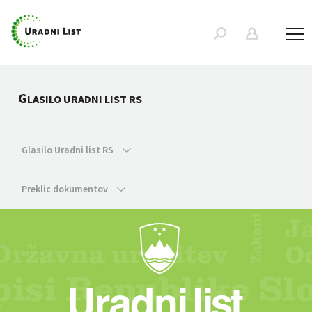
G
LASILO URADNI LIST RS
Glasilo Uradni list RS
Preklic dokumentov