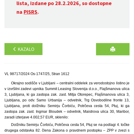
lista, izdane po 28.2.2026, so dostopne
na
PISRS
.
KAZALO
VL 98717/2024 Os-1747/25, Stran 1612
Okrajno sodišče v Ljubljani – centralni oddelek za verodostojno listino je
v izvršilni zadevi upnika Summit Leasing Slovenija d.o.o., Flajšmanova ulica
3, Ljubljana, ki ga zastopa zak. zast. Mitja Otorepec, Flajšmanova ulica 3,
Ljubljana, po odv. Samo Urbanija – odvetnik, Trg Osvobodilne fronte 13,
Ljubljana, proti dolžniku Semirju Čorbiću, Potrčeva cesta 54, Ptuj, ki ga
zastopa zak. zast. Ingmar Bloudek – odvetnik, Maistrova ulica 30, Maribor,
zaradi izterjave 4.002,57 EUR, sklenilo:
Dolžniku Semirju Čorbiću, Potrčeva cesta 54, Ptuj se na podlagi 4. točke
drugega odstavka 82. člena Zakona o pravdnem postopku – ZPP v zvezi s