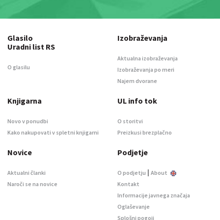
Glasilo
Izobraževanja
Uradni list RS
Aktualna izobraževanja
O glasilu
Izobraževanja po meri
Najem dvorane
Knjigarna
UL info tok
Novo v ponudbi
O storitvi
Kako nakupovati v spletni knjigarni
Preizkusi brezplačno
Novice
Podjetje
|
Aktualni članki
O podjetju
About
Naroči se na novice
Kontakt
Informacije javnega značaja
Oglaševanje
Splošni pogoji