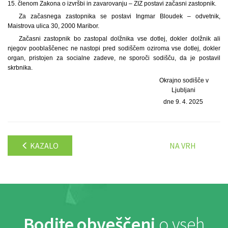
15. členom Zakona o izvršbi in zavarovanju – ZIZ postavi začasni zastopnik.
Za začasnega zastopnika se postavi Ingmar Bloudek – odvetnik,
Maistrova ulica 30, 2000 Maribor.
Začasni zastopnik bo zastopal dolžnika vse dotlej, dokler dolžnik ali
njegov pooblaščenec ne nastopi pred sodiščem oziroma vse dotlej, dokler
organ, pristojen za socialne zadeve, ne sporoči sodišču, da je postavil
skrbnika.
Okrajno sodišče v
Ljubljani
dne 9. 4. 2025
KAZALO
NA VRH
Bodite obveščeni
o vseh