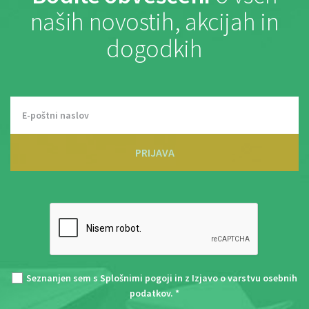
naših novostih, akcijah in
dogodkih
PRIJAVA
Seznanjen sem s
Splošnimi pogoji
in z
Izjavo o varstvu osebnih
podatkov
. *