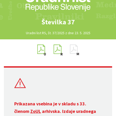
Številka 37
Uradni list RS, št. 37/2025 z dne 23. 5. 2025
Prikazana vsebina je v skladu s 33.
členom
ZoUL
arhivska. Izdaje uradnega