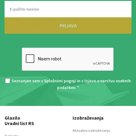
PRIJAVA
Seznanjen sem s
Splošnimi pogoji
in z
Izjavo o varstvu osebnih
podatkov
. *
Glasilo
Izobraževanja
Uradni list RS
Aktualna izobraževanja
O glasilu