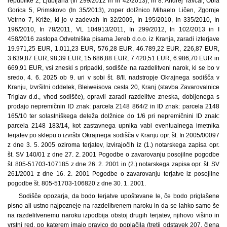
republike 2, Ljubljana (In 299/2012 in In 42/2013), in 8. Andrej Tavčar, Obla
Gorica 5, Primskovo (In 35/2013), zoper dolžnico Mihaelo Ličen, Zgornje
Vetrno 7, Križe, ki jo v zadevah In 32/2009, In 195/2010, In 335/2010, In
196/2010, In 78/2011, VL 104913/2011, In 299/2012, In 102/2013 in I
458/2016 zastopa Odvetniška pisarna Jereb d.o.o. iz Kranja, zaradi izterjave
19.971,25 EUR, 1.011,23 EUR, 576,28 EUR, 46.789,22 EUR, 226,87 EUR,
3.639,87 EUR, 98,39 EUR, 15.686,88 EUR, 7.420,51 EUR, 6.986,70 EUR in
669,91 EUR, vsi zneski s pripadki, sodišče na razdelitveni narok, ki se bo v
sredo, 4. 6. 2025 ob 9. uri v sobi št. 8/II. nadstropje Okrajnega sodišča v
Kranju, Izvršilni oddelek, Bleiweisova cesta 20, Kranj (stavba Zavarovalnice
Triglav d.d., vhod sodišče), opravil zaradi razdelitve zneska, dobljenega s
prodajo nepremičnin ID znak: parcela 2148 864/2 in ID znak: parcela 2148
165/10 ter solastniškega deleža dolžnice do 1/6 pri nepremičnini ID znak:
parcela 2148 183/14, kot zastavnega upnika vabi eventualnega imetnika
terjatev po sklepu o izvršbi Okrajnega sodišča v Kranju opr. št. In 2005/00097
z dne 3. 5. 2005 oziroma terjatev, izvirajočih iz (1.) notarskega zapisa opr.
št. SV 140/01 z dne 27. 2. 2001 Pogodbe o zavarovanju posojilne pogodbe
št. 805-51703-107185 z dne 26. 2. 2001 in (2.) notarskega zapisa opr. št. SV
261/2001 z dne 16. 2. 2001 Pogodbe o zavarovanju terjatve iz posojilne
pogodbe št. 805-51703-106820 z dne 30. 1. 2001.
Sodišče opozarja, da bodo terjatve upoštevane le, če bodo priglašene
pisno ali ustno najpozneje na razdelitvenem naroku in da se lahko samo še
na razdelitvenemu naroku izpodbija obstoj drugih terjatev, njihovo višino in
vrstni red, po katerem imajo pravico do poplačila (tretji odstavek 207. člena