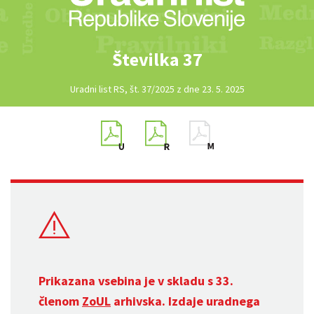
Številka 37
Uradni list RS, št. 37/2025 z dne 23. 5. 2025
Prikazana vsebina je v skladu s 33.
členom
ZoUL
arhivska. Izdaje uradnega