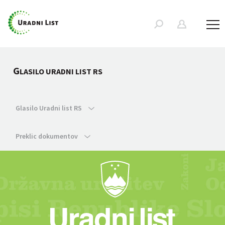
G
LASILO URADNI LIST RS
Glasilo Uradni list RS
Preklic dokumentov