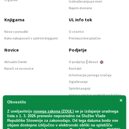
Izobraževanja po meri
Najem dvorane
Knjigarna
UL info tok
Novo v ponudbi
O storitvi
Kako nakupovati v spletni knjigarni
Preizkusi brezplačno
Novice
Podjetje
|
Aktualni članki
O podjetju
About
Naroči se na novice
Kontakt
Informacije javnega značaja
Oglaševanje
Splošni pogoji
Izjava o varstvu osebnih podatkov
×
E-dražbe
Obvestilo
Z uveljavitvijo
novega zakona (ZOUL)
se je
izdajanje uradnega
lista s 1. 3. 2026 preneslo
neposredno
na Službo Vlade
Republike Slovenije za zakonodajo
. Od tega datuma bodo vse
objave dostopne izključno v elektronski obliki na spletišču