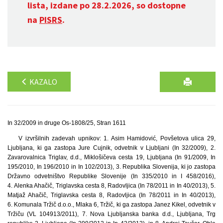
lista, izdane po 28.2.2026, so dostopne
na
PISRS
.
KAZALO
In 32/2009 in druge Os-1808/25, Stran 1611
V izvršilnih zadevah upnikov: 1. Asim Hamidović, Povšetova ulica 29,
Ljubljana, ki ga zastopa Jure Cujnik, odvetnik v Ljubljani (In 32/2009), 2.
Zavarovalnica Triglav, d.d., Miklošičeva cesta 19, Ljubljana (In 91/2009, In
195/2010, In 196/2010 in In 102/2013), 3. Republika Slovenija, ki jo zastopa
Državno odvetništvo Republike Slovenije (In 335/2010 in I 458/2016),
4. Alenka Ahačič, Triglavska cesta 8, Radovljica (In 78/2011 in In 40/2013), 5.
Matjaž Ahačič, Triglavska cesta 8, Radovljica (In 78/2011 in In 40/2013),
6. Komunala Tržič d.o.o., Mlaka 6, Tržič, ki ga zastopa Janez Kikel, odvetnik v
Tržiču (VL 104913/2011), 7. Nova Ljubljanska banka d.d., Ljubljana, Trg