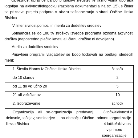
Obveznost upravičenca po pridobitvi sredstev je jasno vidna uporaba
logotipa na aktivnosti/dogodku (razpisna dokumentacija na str. 15), s čimer
se priznava prejeto podporo v okviru sofinanciranja s strani Občine Ilirska
Bistrica.
IV. Intenzivnost pomoči in merila za dodelitev sredstev
Sofinancira se do 100 % stroškov izvedbe programa oziroma aktivnosti
društva (neposredno plačilo kmetu ali članu družine ni dovoljeno).
Merila za dodelitev sredstev:
Prijavljeni programi vlagateljev se bodo točkovali na podlagi sledečih
meril:
1. Število članov iz Občine Ilirska Bistrica
št. točk
do 10 članov
2
od 11 do vključno 20
5
21 ali več članov
10
2. Izobraževanje
št. točk
Organizacija ali so-organizacija predavanj,
8 točk/aktivnost v
delavnic, tečajev, seminarjev ... na območju Občine
primeru organizacije
Ilirska Bistrica
4 točke/aktivnost
v primeru
soorganizacije