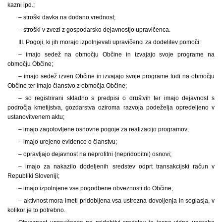
kazni ipd.;
– stroški davka na dodano vrednost;
– stroški v zvezi z gospodarsko dejavnostjo upravičenca.
III. Pogoji, ki jih morajo izpolnjevati upravičenci za dodelitev pomoči:
– imajo sedež na območju Občine in izvajajo svoje programe na
območju Občine;
– imajo sedež izven Občine in izvajajo svoje programe tudi na območju
Občine ter imajo članstvo z območja Občine;
– so registrirani skladno s predpisi o društvih ter imajo dejavnost s
področja kmetijstva, gozdarstva oziroma razvoja podeželja opredeljeno v
ustanovitvenem aktu;
– imajo zagotovljene osnovne pogoje za realizacijo programov;
– imajo urejeno evidenco o članstvu;
– opravljajo dejavnost na neprofitni (nepridobitni) osnovi;
– imajo za nakazilo dodeljenih sredstev odprt transakcijski račun v
Republiki Sloveniji;
– imajo izpolnjene vse pogodbene obveznosti do Občine;
– aktivnost mora imeti pridobljena vsa ustrezna dovoljenja in soglasja, v
kolikor je to potrebno.