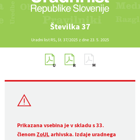
Številka 37
Uradni list RS, št. 37/2025 z dne 23. 5. 2025
Prikazana vsebina je v skladu s 33.
členom
ZoUL
arhivska. Izdaje uradnega