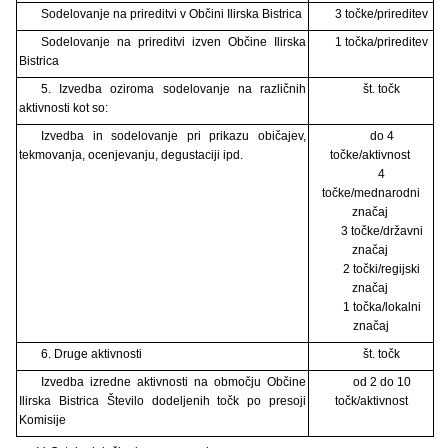
Sodelovanje na prireditvi v Občini Ilirska Bistrica
3 točke/prireditev
Sodelovanje na prireditvi izven Občine Ilirska
1 točka/prireditev
Bistrica
5. Izvedba oziroma sodelovanje na različnih
št. točk
aktivnosti kot so:
Izvedba in sodelovanje pri prikazu običajev,
do 4
tekmovanja, ocenjevanju, degustaciji ipd.
točke/aktivnost
4
točke/mednarodni
značaj
3 točke/državni
značaj
2 točki/regijski
značaj
1 točka/lokalni
značaj
6. Druge aktivnosti
št. točk
Izvedba izredne aktivnosti na območju Občine
od 2 do 10
Ilirska Bistrica Število dodeljenih točk po presoji
točk/aktivnost
Komisije