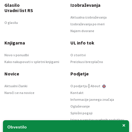
Glasilo
Izobraževanja
Uradni list RS
Aktualna izobraževanja
O glasilu
Izobraževanja po meri
Najem dvorane
Knjigarna
UL info tok
Novo v ponudbi
O storitvi
Kako nakupovati v spletni knjigarni
Preizkusi brezplačno
Novice
Podjetje
|
Aktualni članki
O podjetju
About
Naroči se na novice
Kontakt
Informacije javnega značaja
Oglaševanje
Splošni pogoji
Izjava o varstvu osebnih podatkov
×
E-dražbe
Obvestilo