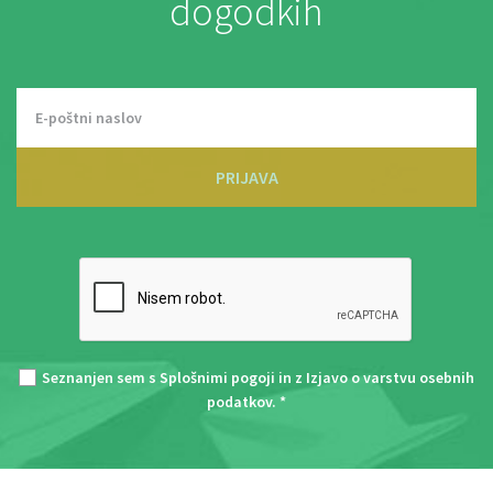
dogodkih
PRIJAVA
Seznanjen sem s
Splošnimi pogoji
in z
Izjavo o varstvu osebnih
podatkov
. *