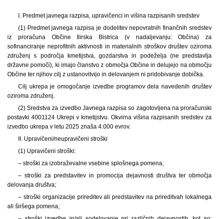
I. Predmet javnega razpisa, upravičenci in višina razpisanih sredstev
(1) Predmet javnega razpisa je dodelitev nepovratnih finančnih sredstev
iz proračuna Občine Ilirska Bistrica (v nadaljevanju: Občina) za
sofinanciranje neprofitnih aktivnosti in materialnih stroškov društev oziroma
združenj s področja kmetijstva, gozdarstva in podeželja (ne predstavlja
državne pomoči), ki imajo članstvo z območja Občine in delujejo na območju
Občine ter njihov cilj z ustanovitvijo in delovanjem ni pridobivanje dobička.
Cilj ukrepa je omogočanje izvedbe programov dela navedenih društev
oziroma združenj.
(2) Sredstva za izvedbo Javnega razpisa so zagotovljena na proračunski
postavki 4001124 Ukrepi v kmetijstvu. Okvirna višina razpisanih sredstev za
izvedbo ukrepa v letu 2025 znaša 4.000 evrov.
II. Upravičeni/neupravičeni stroški
(1) Upravičeni stroški:
– stroški za izobraževalne vsebine splošnega pomena;
– stroški za predstavitev in promocija dejavnosti društva ter območja
delovanja društva;
– stroški organizacije prireditev ali predstavitev na prireditvah lokalnega
ali širšega pomena;
– stroški izvedbe in/ali sodelovanje pri različnih dejavnostih, kot so: