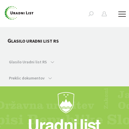
G
LASILO URADNI LIST RS
Glasilo Uradni list RS
Preklic dokumentov