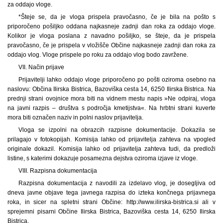
za oddajo vloge.
*Šteje se, da je vloga prispela pravočasno, če je bila na pošto s
priporočeno pošiljko oddana najkasneje zadnji dan roka za oddajo vloge.
Kolikor je vloga poslana z navadno pošiljko, se šteje, da je prispela
pravočasno, če je prispela v vložišče Občine najkasneje zadnji dan roka za
oddajo vlog. Vloge prispele po roku za oddajo vlog bodo zavržene.
VII. Način prijave
Prijavitelji lahko oddajo vloge priporočeno po pošti oziroma osebno na
naslovu: Občina Ilirska Bistrica, Bazoviška cesta 14, 6250 Ilirska Bistrica. Na
prednji strani ovojnice mora biti na vidnem mestu napis »Ne odpiraj, vloga
na javni razpis – društva s področja kmetijstva«. Na hrbtni strani kuverte
mora biti označen naziv in polni naslov prijavitelja.
Vloga se izpolni na obrazcih razpisne dokumentacije. Dokazila se
prilagajo v fotokopijah. Komisija lahko od prijavitelja zahteva na vpogled
originale dokazil. Komisija lahko od prijavitelja zahteva tudi, da predloži
listine, s katerimi dokazuje posamezna dejstva oziroma izjave iz vloge.
VIII. Razpisna dokumentacija
Razpisna dokumentacija z navodili za izdelavo vlog, je dosegljiva od
dneva javne objave tega javnega razpisa do izteka končnega prijavnega
roka, in sicer na spletni strani Občine: http://www.ilirska-bistrica.si ali v
sprejemni pisarni Občine Ilirska Bistrica, Bazoviška cesta 14, 6250 Ilirska
Bistrica.