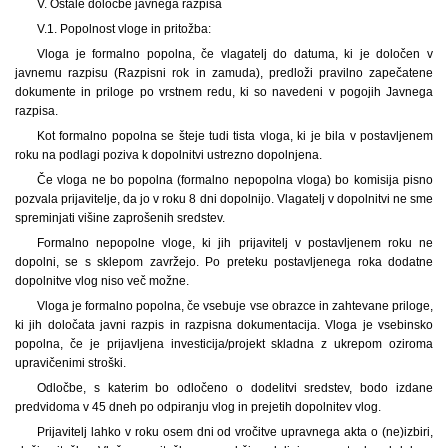
V. Ostale določbe javnega razpisa
V.1. Popolnost vloge in pritožba:
Vloga je formalno popolna, če vlagatelj do datuma, ki je določen v
javnemu razpisu (Razpisni rok in zamuda), predloži pravilno zapečatene
dokumente in priloge po vrstnem redu, ki so navedeni v pogojih Javnega
razpisa.
Kot formalno popolna se šteje tudi tista vloga, ki je bila v postavljenem
roku na podlagi poziva k dopolnitvi ustrezno dopolnjena.
Če vloga ne bo popolna (formalno nepopolna vloga) bo komisija pisno
pozvala prijavitelje, da jo v roku 8 dni dopolnijo. Vlagatelj v dopolnitvi ne sme
spreminjati višine zaprošenih sredstev.
Formalno nepopolne vloge, ki jih prijavitelj v postavljenem roku ne
dopolni, se s sklepom zavržejo. Po preteku postavljenega roka dodatne
dopolnitve vlog niso več možne.
Vloga je formalno popolna, če vsebuje vse obrazce in zahtevane priloge,
ki jih določata javni razpis in razpisna dokumentacija. Vloga je vsebinsko
popolna, če je prijavljena investicija/projekt skladna z ukrepom oziroma
upravičenimi stroški.
Odločbe, s katerim bo odločeno o dodelitvi sredstev, bodo izdane
predvidoma v 45 dneh po odpiranju vlog in prejetih dopolnitev vlog.
Prijavitelj lahko v roku osem dni od vročitve upravnega akta o (ne)izbiri,