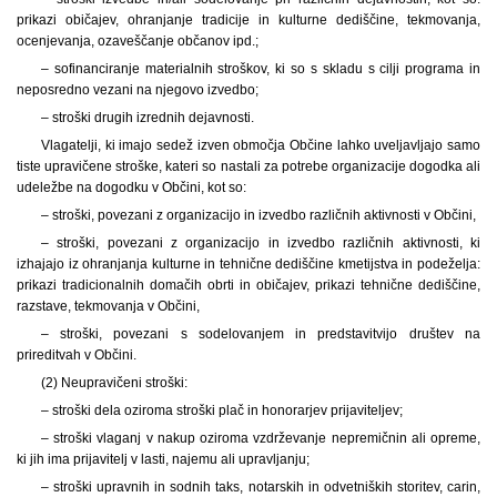
prikazi običajev, ohranjanje tradicije in kulturne dediščine, tekmovanja,
ocenjevanja, ozaveščanje občanov ipd.;
– sofinanciranje materialnih stroškov, ki so s skladu s cilji programa in
neposredno vezani na njegovo izvedbo;
– stroški drugih izrednih dejavnosti.
Vlagatelji, ki imajo sedež izven območja Občine lahko uveljavljajo samo
tiste upravičene stroške, kateri so nastali za potrebe organizacije dogodka ali
udeležbe na dogodku v Občini, kot so:
– stroški, povezani z organizacijo in izvedbo različnih aktivnosti v Občini,
– stroški, povezani z organizacijo in izvedbo različnih aktivnosti, ki
izhajajo iz ohranjanja kulturne in tehnične dediščine kmetijstva in podeželja:
prikazi tradicionalnih domačih obrti in običajev, prikazi tehnične dediščine,
razstave, tekmovanja v Občini,
– stroški, povezani s sodelovanjem in predstavitvijo društev na
prireditvah v Občini.
(2) Neupravičeni stroški:
– stroški dela oziroma stroški plač in honorarjev prijaviteljev;
– stroški vlaganj v nakup oziroma vzdrževanje nepremičnin ali opreme,
ki jih ima prijavitelj v lasti, najemu ali upravljanju;
– stroški upravnih in sodnih taks, notarskih in odvetniških storitev, carin,