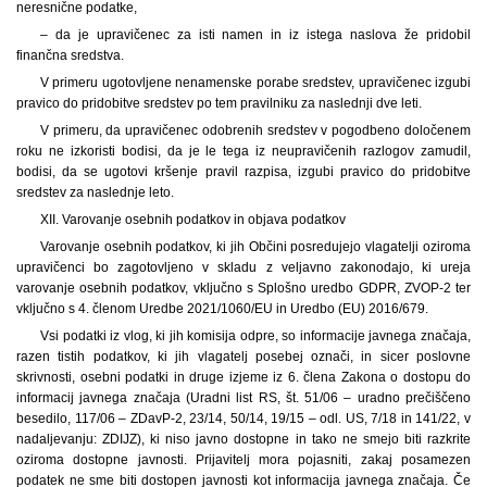
neresnične podatke,
– da je upravičenec za isti namen in iz istega naslova že pridobil
finančna sredstva.
V primeru ugotovljene nenamenske porabe sredstev, upravičenec izgubi
pravico do pridobitve sredstev po tem pravilniku za naslednji dve leti.
V primeru, da upravičenec odobrenih sredstev v pogodbeno določenem
roku ne izkoristi bodisi, da je le tega iz neupravičenih razlogov zamudil,
bodisi, da se ugotovi kršenje pravil razpisa, izgubi pravico do pridobitve
sredstev za naslednje leto.
XII. Varovanje osebnih podatkov in objava podatkov
Varovanje osebnih podatkov, ki jih Občini posredujejo vlagatelji oziroma
upravičenci bo zagotovljeno v skladu z veljavno zakonodajo, ki ureja
varovanje osebnih podatkov, vključno s Splošno uredbo GDPR, ZVOP-2 ter
vključno s 4. členom Uredbe 2021/1060/EU in Uredbo (EU) 2016/679.
Vsi podatki iz vlog, ki jih komisija odpre, so informacije javnega značaja,
razen tistih podatkov, ki jih vlagatelj posebej označi, in sicer poslovne
skrivnosti, osebni podatki in druge izjeme iz 6. člena Zakona o dostopu do
informacij javnega značaja (Uradni list RS, št. 51/06 – uradno prečiščeno
besedilo, 117/06 – ZDavP-2, 23/14, 50/14, 19/15 – odl. US, 7/18 in 141/22, v
nadaljevanju: ZDIJZ), ki niso javno dostopne in tako ne smejo biti razkrite
oziroma dostopne javnosti. Prijavitelj mora pojasniti, zakaj posamezen
podatek ne sme biti dostopen javnosti kot informacija javnega značaja. Če