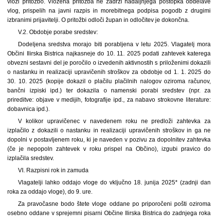
vloži pritožbo. Vložena pritožba ne zadrži nadaljnjega postopka obdelave
vlog, prispelih na javni razpis in morebitnega podpisa pogodb z drugimi
izbranimi prijavitelji. O pritožbi odloči župan in odločitev je dokončna.
V.2. Obdobje porabe sredstev:
Dodeljena sredstva morajo biti porabljena v letu 2025. Vlagatelj mora
Občini Ilirska Bistrica najkasneje do 10. 11. 2025 podati zahtevek katerega
obvezni sestavni del je poročilo o izvedenih aktivnostih s priloženimi dokazili
o nastanku in realizaciji upravičenih stroškov za obdobje od 1. 1. 2025 do
30. 10. 2025 (kopije dokazil o plačilu plačilnih nalogov oziroma računov,
bančni izpiski ipd.) ter dokazila o namenski porabi sredstev (npr. za
prireditve: objave v medijih, fotografije ipd., za nabavo strokovne literature:
dobavnica ipd.).
V kolikor upravičenec v navedenem roku ne predloži zahtevka za
izplačilo z dokazili o nastanku in realizaciji upravičenih stroškov in ga ne
dopolni v postavljenem roku, ki je naveden v pozivu za dopolnitev zahtevka
(če je nepopoln zahtevek v roku prispel na Občino), izgubi pravico do
izplačila sredstev.
VI. Razpisni rok in zamuda
Vlagatelji lahko oddajo vloge do vključno 18. junija 2025* (zadnji dan
roka za oddajo vloge), do 9. ure.
Za pravočasne bodo štete vloge oddane po priporočeni pošti oziroma
osebno oddane v sprejemni pisarni Občine Ilirska Bistrica do zadnjega roka