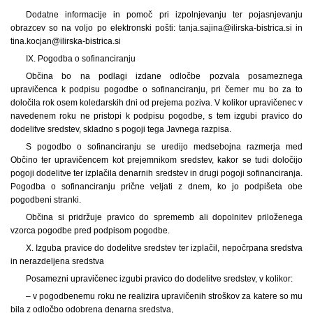
Dodatne informacije in pomoč pri izpolnjevanju ter pojasnjevanju
obrazcev so na voljo po elektronski pošti: tanja.sajina@ilirska-bistrica.si in
tina.kocjan@ilirska-bistrica.si
IX. Pogodba o sofinanciranju
Občina bo na podlagi izdane odločbe pozvala posameznega
upravičenca k podpisu pogodbe o sofinanciranju, pri čemer mu bo za to
določila rok osem koledarskih dni od prejema poziva. V kolikor upravičenec v
navedenem roku ne pristopi k podpisu pogodbe, s tem izgubi pravico do
dodelitve sredstev, skladno s pogoji tega Javnega razpisa.
S pogodbo o sofinanciranju se uredijo medsebojna razmerja med
Občino ter upravičencem kot prejemnikom sredstev, kakor se tudi določijo
pogoji dodelitve ter izplačila denarnih sredstev in drugi pogoji sofinanciranja.
Pogodba o sofinanciranju prične veljati z dnem, ko jo podpišeta obe
pogodbeni stranki.
Občina si pridržuje pravico do sprememb ali dopolnitev priloženega
vzorca pogodbe pred podpisom pogodbe.
X. Izguba pravice do dodelitve sredstev ter izplačil, nepočrpana sredstva
in nerazdeljena sredstva
Posamezni upravičenec izgubi pravico do dodelitve sredstev, v kolikor:
– v pogodbenemu roku ne realizira upravičenih stroškov za katere so mu
bila z odločbo odobrena denarna sredstva,