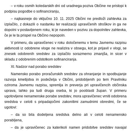
– v roku osmih koledarskih dni od uradnega poziva Občine ne pristopi k
podpisu pogodbe o sofinanciranju,
– najkasneje do vključno 10. 11. 2025 Občini ne predloži zahtevka za
izplačilo, z dokazili o nastanku ter realizaciji upravičenih stroškov in ga ne
dopolni v postavljenem roku, ki je naveden v pozivu za dopolnitev zahtevka,
če je le ta prispel na Občino nepopoln.
V primeru, da upravičenec v roku določenemu v temu Javnemu razpisu
aktivnosti iz odobrene vloge ne realizira v obsegu, kot je prijavil v vlogi, se
znesek odobrenih sredstev za izplačilo sorazmerno zmanjša, in sicer v
skladu z odobrenim odstotkom sofinanciranja.
XI. Nadzor nad porabo sredstev
Namensko porabo proračunskih sredstev za ohranjanje in spodbujanje
razvoja kmetijstva in podeželja v Občini, pridobljenih po tem Pravilniku
oziroma Javnemu razpisu, spremlja in preverja pri upravičencih občinska
uprava, lahko pa tudi druga oseba, ki jo pooblasti župan. V primeru
ugotovljene nenamenske porabe sredstev, mora upravičenec vrniti odobrena
sredstva v celoti s pripadajočimi zakonitimi zamudnimi obrestmi, če se
ugotovi:
– da so bila dodeljena sredstva delno ali v celoti nenamensko
porabljena,
– da je upravičenec za katerikoli namen pridobitve sredstev navajal