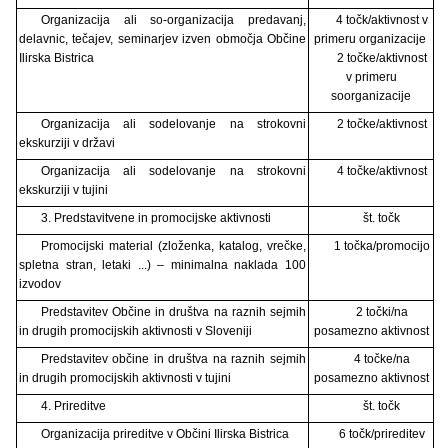
Organizacija ali so-organizacija predavanj,
4 točk/aktivnost v
delavnic, tečajev, seminarjev izven območja Občine
primeru organizacije
Ilirska Bistrica
2 točke/aktivnost
v primeru
soorganizacije
Organizacija ali sodelovanje na strokovni
2 točke/aktivnost
ekskurziji v državi
Organizacija ali sodelovanje na strokovni
4 točke/aktivnost
ekskurziji v tujini
3. Predstavitvene in promocijske aktivnosti
št. točk
Promocijski material (zloženka, katalog, vrečke,
1 točka/promocijo
spletna stran, letaki ...) – minimalna naklada 100
izvodov
Predstavitev Občine in društva na raznih sejmih
2 točki/na
in drugih promocijskih aktivnosti v Sloveniji
posamezno aktivnost
Predstavitev občine in društva na raznih sejmih
4 točke/na
in drugih promocijskih aktivnosti v tujini
posamezno aktivnost
4. Prireditve
št. točk
Organizacija prireditve v Občini Ilirska Bistrica
6 točk/prireditev