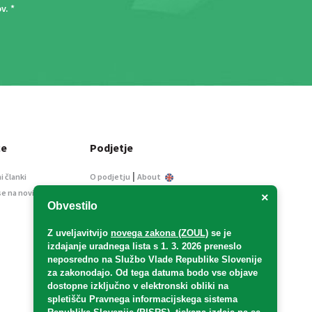
ov
. *
ce
Podjetje
|
i članki
O podjetju
About
se na novice
Kontakt
×
Obvestilo
Informacije javnega
značaja
Z uveljavitvijo
novega zakona (ZOUL)
se je
Oglaševanje
izdajanje uradnega lista s 1. 3. 2026 preneslo
Splošni pogoji
neposredno
na Službo Vlade Republike Slovenije
Izjava o varstvu osebnih
za zakonodajo
. Od tega datuma bodo vse objave
podatkov
dostopne izključno v elektronski obliki na
spletišču Pravnega informacijskega sistema
E-dražbe