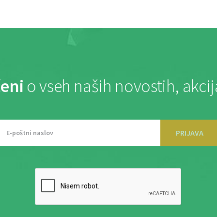
eni
o vseh naših novostih, akci
PRIJAVA