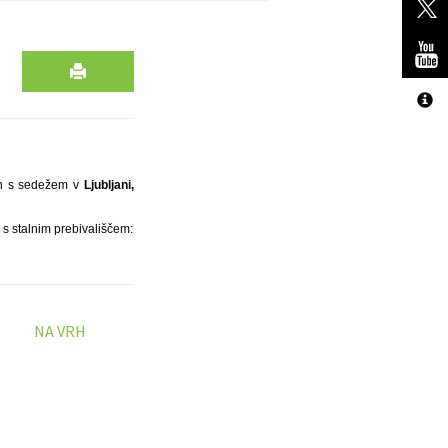
n s sedežem v
Ljubljani,
 s stalnim prebivališčem:
NA VRH