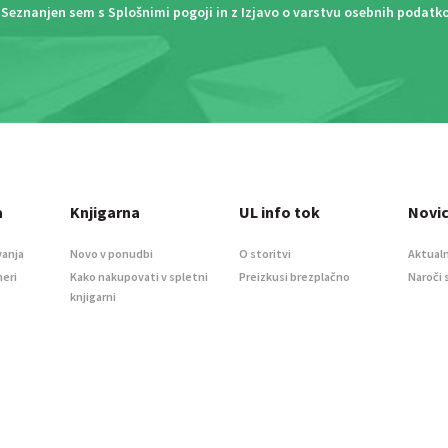
Seznanjen sem s
Splošnimi pogoji
in z
Izjavo o varstvu osebnih podatk
a
Knjigarna
UL info tok
Novi
vanja
Novo v ponudbi
O storitvi
Aktualn
meri
Kako nakupovati v spletni
Preizkusi brezplačno
Naroči 
knjigarni