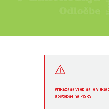
Prikazana vsebina je v skla
dostopne na
PISRS
.