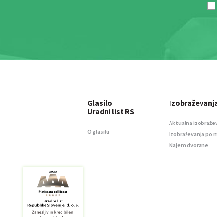
Glasilo
Izobraževanj
Uradni list RS
Aktualna izobraže
O glasilu
Izobraževanja po 
Najem dvorane