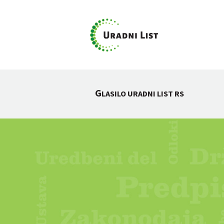
G
LASILO URADNI LIST RS