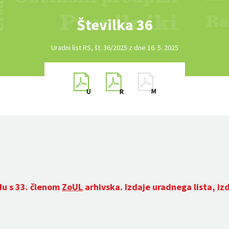
Številka 36
Uradni list RS, št. 36/2025 z dne 16. 5. 2025
du s 33. členom
ZoUL
arhivska. Izdaje uradnega lista, iz