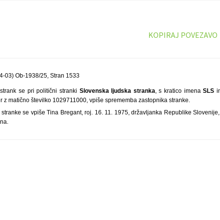
KOPIRAJ POVEZAVO
4-03) Ob-1938/25, Stran 1533
 strank se pri politični stranki
Slovenska ljudska stranka
, s kratico imena
SLS
i
ter z matično številko 1029711000, vpiše sprememba zastopnika stranke.
stranke se vpiše Tina Bregant, roj. 16. 11. 1975, državljanka Republike Slovenije,
ana.