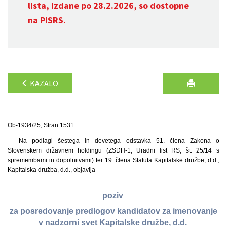
lista, izdane po 28.2.2026, so dostopne
na
PISRS
.
KAZALO
Ob-1934/25, Stran 1531
Na podlagi šestega in devetega odstavka 51. člena Zakona o
Slovenskem državnem holdingu (ZSDH-1, Uradni list RS, št. 25/14 s
spremembami in dopolnitvami) ter 19. člena Statuta Kapitalske družbe, d.d.,
Kapitalska družba, d.d., objavlja
poziv
za posredovanje predlogov kandidatov za imenovanje
v nadzorni svet Kapitalske družbe, d.d.