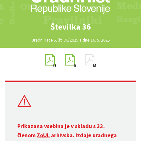
Številka 36
Uradni list RS, št. 36/2025 z dne 16. 5. 2025
Prikazana vsebina je v skladu s 33.
členom
ZoUL
arhivska. Izdaje uradnega