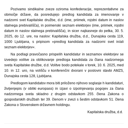
Pozivamo sindikalne zveze oziroma konfederacije, reprezentativne za
območje države, da posredujejo predlog kandidata za imenovanje v
nadzorni svet Kapitalske družbe, d.d. (ime, priimek, rojstni datum in naslov
stalnega prebivališča), in poimenski seznam elektorjev (ime, priimek, rojstni
datum in naslov stalnega prebivališča), in sicer najkasneje do petka, 30. 5.
2025, do 12. ure, na naslov: Kapitalska družba, d.d., Dunajska cesta 119,
1000 Ljubljana, s pripisom »predlog kandidata za nadzorni svet in/ali
seznam elektorjev«.
Na podlagi pravočasno prispelih kandidatur in seznamov elektorjev se
izvedejo volitve za oblikovanje predloga kandidata za člana nadzornega
sveta Kapitalske družbe, d.d. Volitve bodo potekale v torek, 10. 6. 2025, med
10. in 12. uro, na volišču v konferenčni dvorani v poslovni stavbi AMZS,
Dunajska cesta 128, Ljubljana.
Predlogom kandidatov mora biti priloženo njihovo soglasje h kandidaturi,
življenjepis (v obliki europass) in izjavi o izpolnjevanju pogojev za člana
nadzornega sveta skladno z drugim odstavkom 255. člena Zakona o
gospodarskih družbah ter 39. členom v zvezi s šestim odstavkom 51. člena
Zakona o Slovenskem državnem holdingu.
Kapitalska družba, d.d.