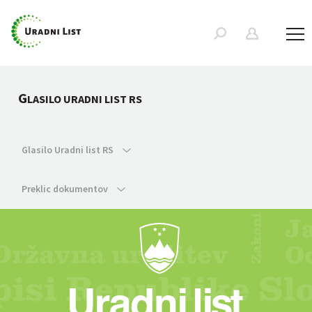
G
LASILO URADNI LIST RS
Glasilo Uradni list RS
Preklic dokumentov