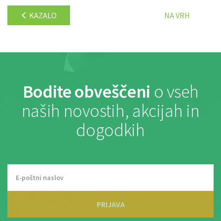
KAZALO
NA VRH
Bodite obveščeni
o vseh
naših novostih, akcijah in
dogodkih
PRIJAVA