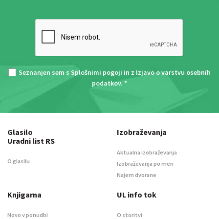
Seznanjen sem s
Splošnimi pogoji
in z
Izjavo o varstvu osebnih
podatkov
. *
Glasilo
Izobraževanja
Uradni list RS
Aktualna izobraževanja
O glasilu
Izobraževanja po meri
Najem dvorane
Knjigarna
UL info tok
Novo v ponudbi
O storitvi