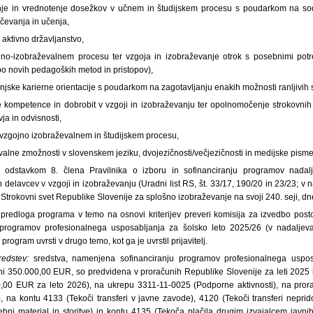
nje in vrednotenje dosežkov v učnem in študijskem procesu s poudarkom na sodo
učevanja in učenja,
n aktivno državljanstvo,
jno-izobraževalnem procesu ter vzgoja in izobraževanje otrok s posebnimi potre
o novih pedagoških metod in pristopov),
jenjske karierne orientacije s poudarkom na zagotavljanju enakih možnosti ranljivih 
e kompetence in dobrobit v vzgoji in izobraževanju ter opolnomočenje strokovni
a in odvisnosti,
 vzgojno izobraževalnem in študijskem procesu,
alne zmožnosti v slovenskem jeziku, dvojezičnosti/večjezičnosti in medijske pisme
odstavkom 8. člena Pravilnika o izboru in sofinanciranju programov nadalj
delavcev v vzgoji in izobraževanju (Uradni list RS, št. 33/17, 190/20 in 23/23; v n
Strokovni svet Republike Slovenije za splošno izobraževanje na svoji 240. seji, dn
e predloga programa v temo na osnovi kriterijev preveri komisija za izvedbo pos
e programov profesionalnega usposabljanja za šolsko leto 2025/26 (v nadaljevan
rogram uvrsti v drugo temo, kot ga je uvrstil prijavitelj.
sredstev:
sredstva, namenjena sofinanciranju programov profesionalnega uspos
ini 350.000,00 EUR, so predvidena v proračunih Republike Slovenije za leti 202
0,00 EUR za leto 2026), na ukrepu 3311-11-0025 (Podporne aktivnosti), na pror
), na kontu 4133 (Tekoči transferi v javne zavode), 4120 (Tekoči transferi nepri
ni material in storitve) in kontu 4135 (Tekoča plačila drugim izvajalcem javnih