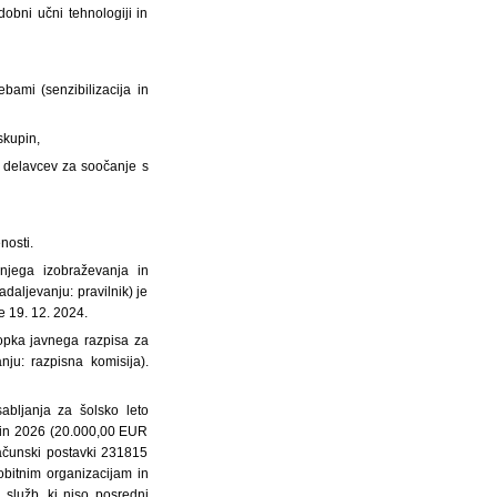
bni učni tehnologiji in
bami (senzibilizacija in
skupin,
h delavcev za soočanje s
nosti.
njega izobraževanja in
adaljevanju: pravilnik) je
e 19. 12. 2024.
topka javnega razpisa za
ju: razpisna komisija).
abljanja za šolsko leto
5 in 2026 (20.000,00 EUR
ačunski postavki 231815
dobitnim organizacijam in
 služb, ki niso posredni