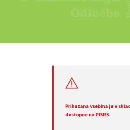
Prikazana vsebina je v skla
dostopne na
PISRS
.