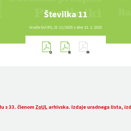
Številka 11
Uradni list RS, št. 11/2025 z dne 21. 2. 2025
du s 33. členom
ZoUL
arhivska. Izdaje uradnega lista, iz