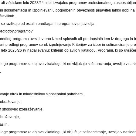
, ali v šolskem letu 2023/24 ni bil izvajalec programov profesionalnega usposabljan
ni dokumentaciji in izpolnjevanju pogodbenih obveznosti prijavitelj lahko dobi n
številkah.
se razlikuje od ostalih predlaganih programov prijavitelja.
predlogov programov
n predlog programa uvrstiti v eno izmed splošnih ali prednostnih tem iz drugega in t
jeni predlogi programov se ob izpolnjevanju Kriterijev za izbor in sofinanciranje 
leto 2025/26 (v nadaljevanju: kriteriji) objavijo v katalogu. Programi, ki so uvršč
edloge programov za objavo v katalogu, ki ne vključuje sofinanciranja, uvrstijo v na
,
evanje otrok in mladostnikov s posebnimi potrebami,
zobraževanje,
in strokovno izobraževanje,
zobraževanje,
aslih.
redloge programov za objavo v katalogu, ki vključuje sofinanciranje, uvrstijo v nasle