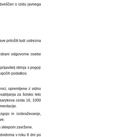
 obveščen o izidu javnega
ave priložiti tudi ustrezna
 s strani odgovorne osebe
rijavitelj strinja s pogoji
jajočih podatkov.
nici, opremljene z vidno
sabljanja za šolsko leto
Masarykova cesta 16, 1000
umentacije.
zgojo in izobraževanje,
ve.
 s sklepom zavržene.
redvidoma v roku 8 dni po