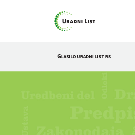
G
LASILO URADNI LIST RS