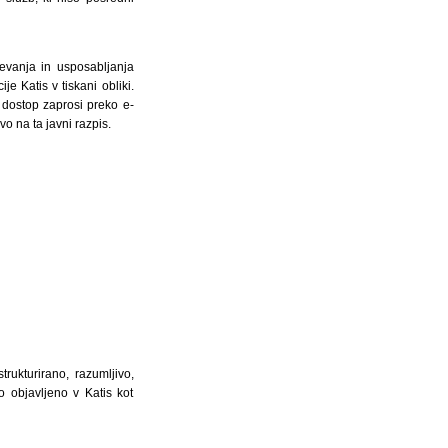
evanja in usposabljanja
e Katis v tiskani obliki.
 dostop zaprosi preko e-
o na ta javni razpis.
rukturirano, razumljivo,
 objavljeno v Katis kot