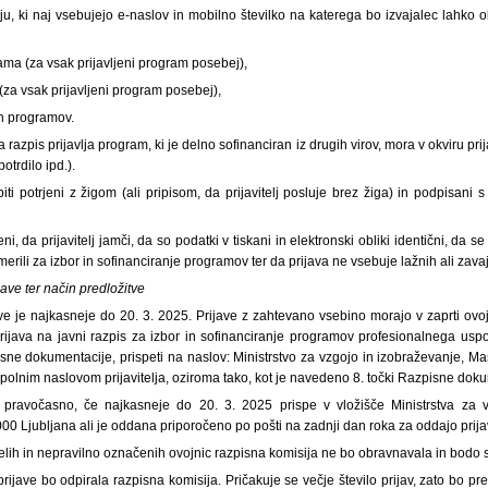
elju, ki naj vsebujejo e-naslov in mobilno številko na katerega bo izvajalec lahko
ama (za vsak prijavljeni program posebej),
za vsak prijavljeni program posebej),
ih programov.
na razpis prijavlja program, ki je delno sofinanciran iz drugih virov, mora v okviru prij
otrdilo ipd.).
iti potrjeni z žigom (ali pripisom, da prijavitelj posluje brez žiga) in podpisani
, da prijavitelj jamči, da so podatki v tiskani in elektronski obliki identični, da se p
erili za izbor in sofinanciranje programov ter da prijava ne vsebuje lažnih ali zava
ave ter način predložitve
ve je najkasneje do 20. 3. 2025. Prijave z zahtevano vsebino morajo v zaprti ovoj
ijava na javni razpis za izbor in sofinanciranje programov profesionalnega uspo
isne dokumentacije, prispeti na naslov: Ministrstvo za vzgojo in izobraževanje, 
 polnim naslovom prijavitelja, oziroma tako, kot je navedeno 8. točki Razpisne dok
a pravočasno, če najkasneje do 20. 3. 2025 prispe v vložišče Ministrstva za v
0 Ljubljana ali je oddana priporočeno po pošti na zadnji dan roka za oddajo prija
lih in nepravilno označenih ovojnic razpisna komisija ne bo obravnavala in bodo
rijave bo odpirala razpisna komisija. Pričakuje se večje število prijav, zato bo p