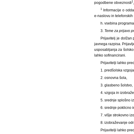
1
pogodbene obveznosti
1
Informacije o odda
e-naslovu in telefonskih 
h. vsebina programa 
3.
Teme za prijavo 
Prijavitelj je dolža
javnega razpisa. Prijavl
usposabljanja za šolsko 
lahko sofinancirani.
Prijavitelji lahko pr
1. predšolska vzgoja
2. osnovna šola,
3. glasbeno šolstvo,
4. vzgoja in izobraž
5. srednje splošno i
6. srednje poklicno 
7. višje strokovno i
8. izobraževanje odr
Prijavitelji lahko p