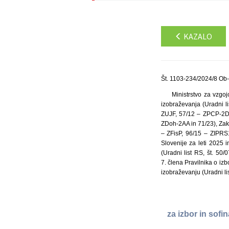
KAZALO
Št. 1103-234/2024/8 Ob-
Ministrstvo za vzgo
izobraževanja (Uradni li
ZUJF, 57/12 – ZPCP-2D,
ZDoh-2AA in 71/23), Zako
– ZFisP, 96/15 – ZIPRS
Slovenije za leti 2025 
(Uradni list RS, št. 50
7. člena Pravilnika o iz
izobraževanju (Uradni lis
za izbor in sof