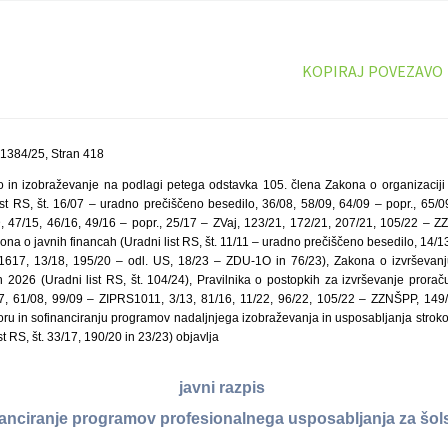
KOPIRAJ POVEZAVO
1384/25, Stran 418
jo in izobraževanje na podlagi petega odstavka 105. člena Zakona o organizaciji i
st RS, št. 16/07 – uradno prečiščeno besedilo, 36/08, 58/09, 64/09 – popr., 65/0
 47/15, 46/16, 49/16 – popr., 25/17 – ZVaj, 123/21, 172/21, 207/21, 105/22 – Z
na o javnih financah (Uradni list RS, št. 11/11 – uradno prečiščeno besedilo, 14/13
1617, 13/18, 195/20 – odl. US, 18/23 – ZDU-1O in 76/23), Zakona o izvrševan
in 2026 (Uradni list RS, št. 104/24), Pravilnika o postopkih za izvrševanje prora
/07, 61/08, 99/09 – ZIPRS1011, 3/13, 81/16, 11/22, 96/22, 105/22 – ZZNŠPP, 149/
boru in sofinanciranju programov nadaljnjega izobraževanja in usposabljanja stroko
t RS, št. 33/17, 190/20 in 23/23) objavlja
javni razpis
inanciranje programov profesionalnega usposabljanja za šol