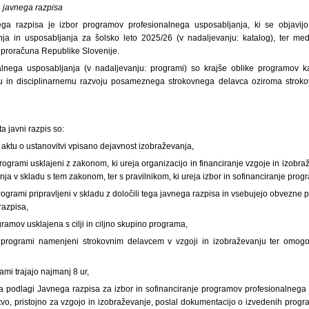
 javnega razpisa
ga razpisa je izbor programov profesionalnega usposabljanja, ki se objavij
ja in usposabljanja za šolsko leto 2025/26 (v nadaljevanju: katalog), ter med n
v proračuna Republike Slovenije.
alnega usposabljanja (v nadaljevanju: programi) so krajše oblike programov ka
in disciplinarnemu razvoju posameznega strokovnega delavca oziroma strokov
ta javni razpis so:
 v aktu o ustanovitvi vpisano dejavnost izobraževanja,
programi usklajeni z zakonom, ki ureja organizacijo in financiranje vzgoje in izobraž
anja v skladu s tem zakonom, ter s pravilnikom, ki ureja izbor in sofinanciranje prog
 programi pripravljeni v skladu z določili tega javnega razpisa in vsebujejo obvezne
razpisa,
gramov usklajena s cilji in ciljno skupino programa,
i programi namenjeni strokovnim delavcem v vzgoji in izobraževanju ter omogoč
rami trajajo najmanj 8 ur,
, na podlagi Javnega razpisa za izbor in sofinanciranje programov profesionalneg
tvo, pristojno za vzgojo in izobraževanje, poslal dokumentacijo o izvedenih progr