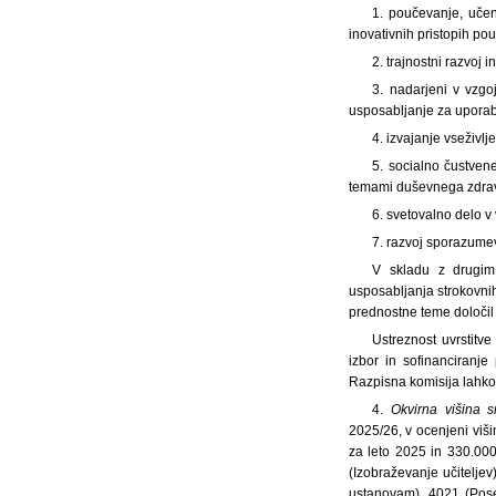
1. poučevanje, uče
inovativnih pristopih po
2. trajnostni razvoj i
3. nadarjeni v vzgo
usposabljanje za uporab
4. izvajanje vseživl
5. socialno čustven
temami duševnega zdravj
6. svetovalno delo v
7. razvoj sporazumev
V skladu z drugim 
usposabljanja strokovnih 
prednostne teme določil 
Ustreznost uvrstitv
izbor in sofinanciranj
Razpisna komisija lahko p
4.
Okvirna višina 
2025/26, v ocenjeni viš
za leto 2025 in 330.00
(Izobraževanje učiteljev
ustanovam), 4021 (Poseb