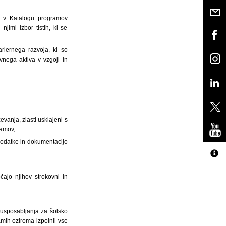
o v Katalogu programov
jimi izbor tistih, ki se
riernega razvoja, ki so
nega aktiva v vzgoji in
evanja, zlasti usklajeni s
ramov,
 podatke in dokumentacijo
ajo njihov strokovni in
a usposabljanja za šolsko
amih oziroma izpolnil vse