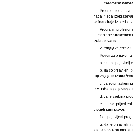
1.
Predmet in namen
Predmet tega javne
nadaljnjega izobraževan
sofinancirajo iz sredste
Programi profesion
namenjene strokovnemu 
izobraževanju.
2.
Pogoji za prijavo
Pogoji za prijavo na 
a. da ima prijavitelj
b. da so prijavljeni 
cilji vzgoje in izobražev
c. da so prijavljeni
iz 5. točke tega javnega 
d. da je vsebina pro
e. da so prijavljen
disciplinarni razvoj,
f. da prijavljeni prog
g. da je prijavitelj
leto 2023/24 na ministrs