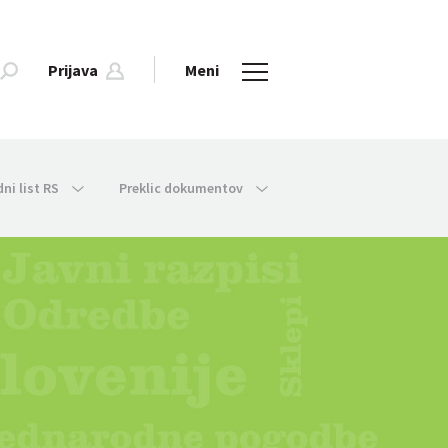
Prijava
Meni
dni list RS
Preklic dokumentov