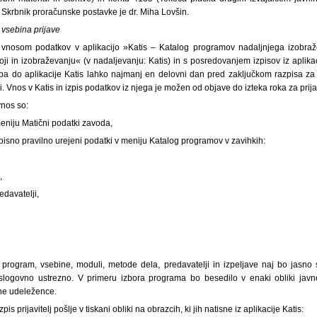
 Skrbnik proračunske postavke je dr. Miha Lovšin.
 vsebina prijave
z vnosom podatkov v aplikacijo »Katis – Katalog programov nadaljnjega izobraž
ji in izobraževanju« (v nadaljevanju: Katis) in s posredovanjem izpisov iz aplikacij
stopa do aplikacije Katis lahko najmanj en delovni dan pred zaključkom razpisa za
 Vnos v Katis in izpis podatkov iz njega je možen od objave do izteka roka za prijav
vnos so:
meniju Matični podatki zavoda,
opisno pravilno urejeni podatki v meniju Katalog programov v zavihkih:
i,
edavatelji,
 program, vsebine, moduli, metode dela, predavatelji in izpeljave naj bo jasno st
 slogovno ustrezno. V primeru izbora programa bo besedilo v enaki obliki javno
lne udeležence.
zpis prijavitelj pošlje v tiskani obliki na obrazcih, ki jih natisne iz aplikacije Katis: