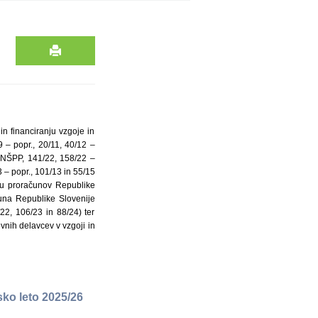
n financiranju vzgoje in
9 – popr., 20/11, 40/12 –
ZNŠPP, 141/22, 158/22 –
 – popr., 101/13 in 55/15
ju proračunov Republike
čuna Republike Slovenije
22, 106/23 in 88/24) ter
vnih delavcev v vzgoji in
sko leto 2025/26