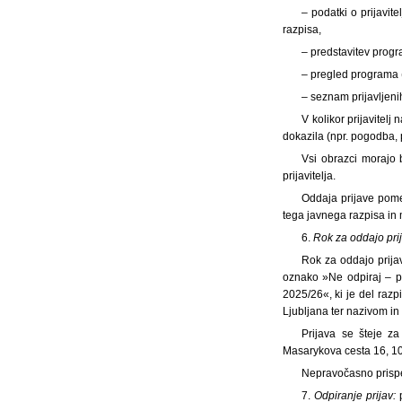
– podatki o prijavit
razpisa,
– predstavitev progr
– pregled programa (
– seznam prijavljen
V kolikor prijavitelj 
dokazila (npr. pogodba, p
Vsi obrazci morajo b
prijavitelja.
Oddaja prijave pomeni
tega javnega razpisa in m
6.
Rok za oddajo prij
Rok za oddajo prija
oznako »Ne odpiraj – pr
2025/26«, ki je del razp
Ljubljana ter nazivom in
Prijava se šteje z
Masarykova cesta 16, 100
Nepravočasno prispe
7.
Odpiranje prijav:
p