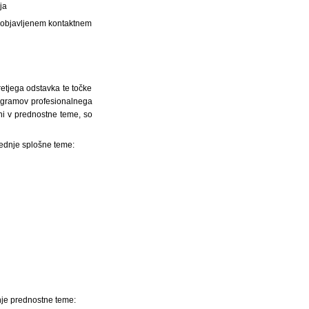
ja
a objavljenem kontaktnem
retjega odstavka te točke
programov profesionalnega
eni v prednostne teme, so
slednje splošne teme:
dnje prednostne teme: