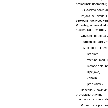
proračunski uporabniki).
5.
Obvezna oblika in
Prijava se izvede 
strokovnih delavcev vzgo
Prijavitelj, ki nima do
naslova katis.mvi@gov.si.
Obvezni podatki za 
– urejeni podatki v 
– izpolnjeni in prav
– program,
– vsebine, modul
– metode dela, pr
– izpeljave,
– cena in
– predstavitev.
Besedilo v zavihkih
pravopisno pravilno in
informacija za potencia
Prijavo na ta javni ra